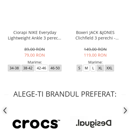
Ciorapi NIKE Everyday
Boxeri JACK &JONES
Lightweight Ankle 3 perechi
Clichfield 3 perechi -
- SX7677-100
12113943-Burgundy
89,00 RON
149,00 RON
79,00 RON
119,00 RON
Marime:
Marime:
34-38
38-42
42-46
46-50
S
M
L
XL
XXL
ALEGE-TI BRANDUL PREFERAT: