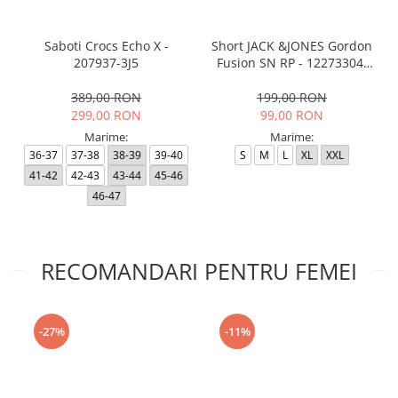
Saboti Crocs Echo X -
Short JACK &JONES Gordon
207937-3J5
Fusion SN RP - 12273304-
Black RP
389,00 RON
199,00 RON
299,00 RON
99,00 RON
Marime:
Marime:
36-37
37-38
38-39
39-40
S
M
L
XL
XXL
41-42
42-43
43-44
45-46
46-47
RECOMANDARI PENTRU FEMEI
-27%
-11%