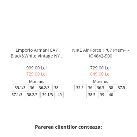
Emporio Armani EA7
NIKE Air Force 1 '07 Prem+ -
Black&White Vintage NY -
IO4842-500
AF18609-7X000541-MZ926
999,00 Lei
729,00 Lei
729,00 Lei
649,00 Lei
Marime:
Marime:
35.1/3
36
36.2/3
38
35.5
36
36.5
38
37.5
37.1/3
38.2/3
39.1/3
40
38.5
39
40
Parerea clientilor conteaza: