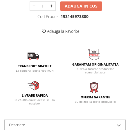
ADAUGA IN COS
Cod Produs:
193145973800
Adauga la Favorite
GARANTAM ORIGINALITATEA
TRANSPORT GRATUIT
100% a tuturor produselor
La comenzi peste 499 RON
comercializate
LIVRARE RAPIDA
OFERIM GARANTIE
In 24-48h direct acasa sau la
30 de zile la toate produsele!
easybox
Descriere