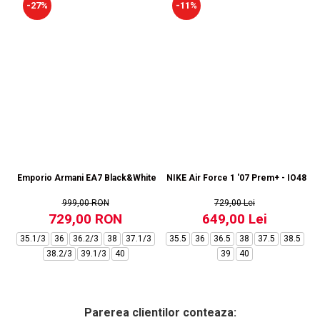
-27%
-11%
Emporio Armani EA7 Black&White Vintage NY - AF18609-7X000541-MZ92
NIKE Air Force 1 '07 Prem+ - IO4842
999,00 RON
729,00 Lei
729,00 RON
649,00 Lei
35.1/3
36
36.2/3
38
37.1/3
35.5
36
36.5
38
37.5
38.5
38.2/3
39.1/3
40
39
40
Parerea clientilor conteaza: