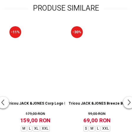
PRODUSE SIMILARE
-11%
-30%
Tricou JACK &JONES Corp Logo Multipack - 3 tricouri - 12191330-White
Tricou JACK &JONES Breeze Back Pr
179,00 RON
99,00 RON
159,00 RON
69,00 RON
M
L
XL
XXL
S
M
L
XXL