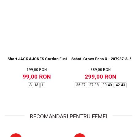
Short JACK &JONES Gordon Fusion SN RP - 12273304-Black RP
Saboti Crocs Echo X - 207937-3J5
199,00 RON
389,00 RON
99,00 RON
299,00 RON
S
M
L
36-37
37-38
39-40
42-43
RECOMANDARI PENTRU FEMEI