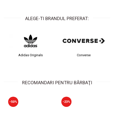
ALEGE-TI BRANDUL PREFERAT:
idas Originals
Converse
c
RECOMANDARI PENTRU BĂRBAŢI
-50%
-23%