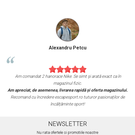
Alexandru Petcu
 hanorace Nike. Se simt și arată exact ca în
Sunt foarte mulțumit
magazinul fizic.
Am comandat o perec
semenea, livrarea rapidă și oferta magazinului.
fericita c
redere escapesport.ro tuturor pasionaților de
Aceștia au toate caract
încălțăminte sport!
NEWSLETTER
Nu rata ofertele si promotiile noastre