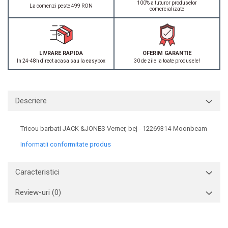
100% a tuturor produselor
La comenzi peste 499 RON
comercializate
LIVRARE RAPIDA
OFERIM GARANTIE
In 24-48h direct acasa sau la easybox
30 de zile la toate produsele!
Descriere
Tricou barbati JACK &JONES Verner, bej - 12269314-Moonbeam
Informatii conformitate produs
Caracteristici
Review-uri
(0)