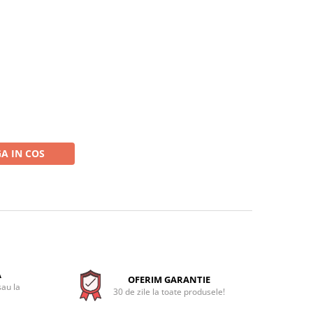
A IN COS
A
OFERIM GARANTIE
sau la
30 de zile la toate produsele!