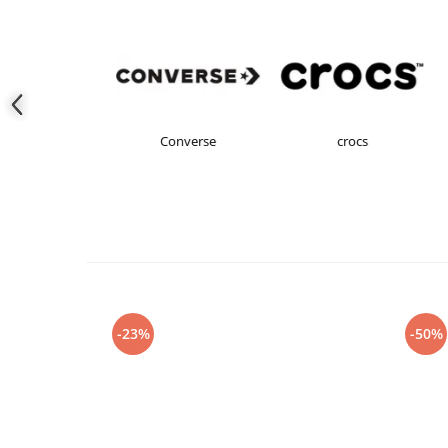
s Originals
Converse
crocs
-23%
-50%