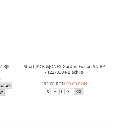
7-3J5
Short JACK &JONES Gordon Fusion SN RP
Short JACK
- 12273304-Black RP
- 12
N
199,00 RON
99,00 RON
1
41-42
S
M
L
XL
XXL
47