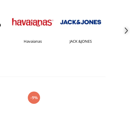
Havaianas
JACK &JONES
Jorda
-9%
-27%