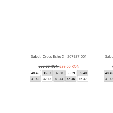
Saboti Crocs Echo X - 207937-001
Sabo
389,00 RON
299,00 RON
48-49
36-37
37-38
38-39
39-40
48-4
41-42
42-43
43-44
45-46
46-47
41-4