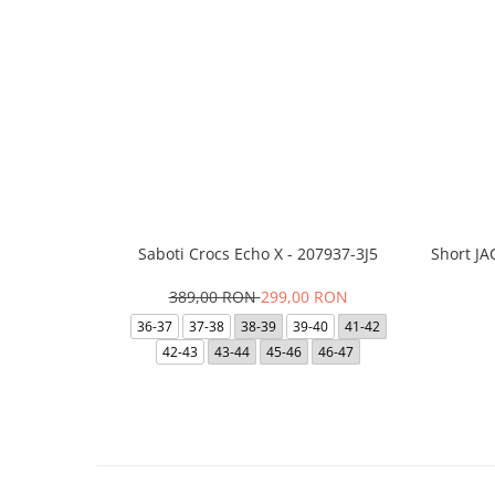
Saboti Crocs Echo X - 207937-3J5
Short J
389,00 RON
299,00 RON
36-37
37-38
38-39
39-40
41-42
42-43
43-44
45-46
46-47