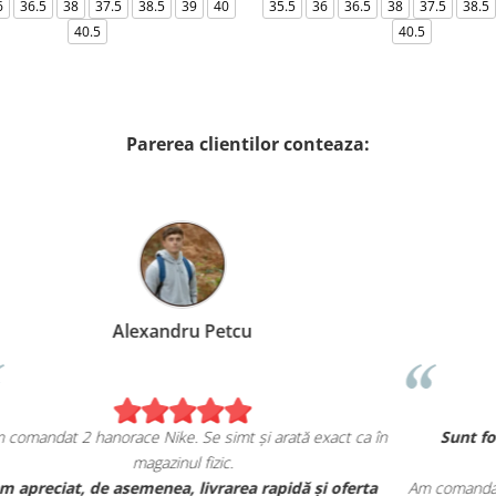
6
36.5
38
37.5
38.5
39
40
35.5
36
36.5
38
37.5
38.5
40.5
40.5
Parerea clientilor conteaza:
Alexandru Petcu
Am comandat 2 hanorace Nike. Se simt și arată exact ca în
magazinul fizic.
u
Am apreciat, de asemenea, livrarea rapidă și oferta
Am 