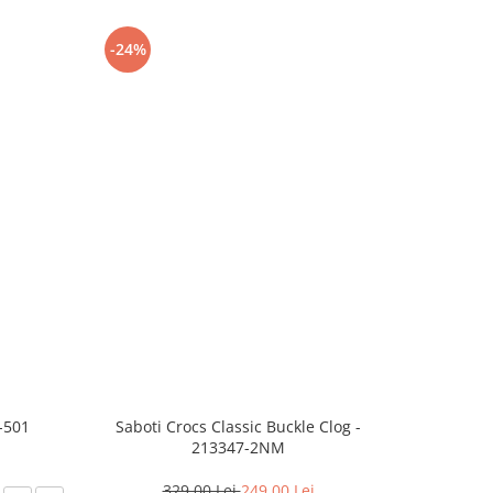
-24%
-8%
-501
Saboti Crocs Classic Buckle Clog -
Skechers B
213347-2NM
329,00 Lei
249,00 Lei
3