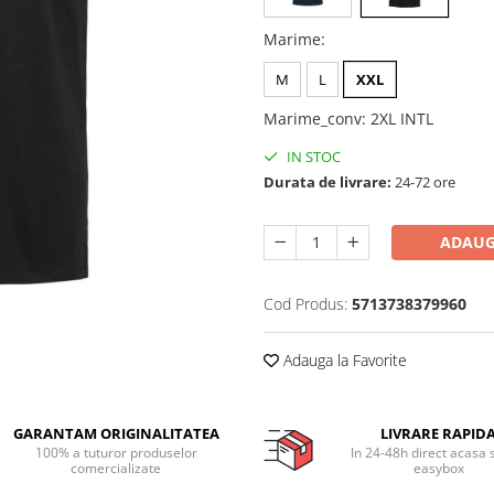
Marime
:
M
L
XXL
Marime_conv
:
2XL INTL
IN STOC
Durata de livrare:
24-72 ore
ADAUG
Cod Produs:
5713738379960
Adauga la Favorite
GARANTAM ORIGINALITATEA
LIVRARE RAPID
100% a tuturor produselor
In 24-48h direct acasa 
comercializate
easybox