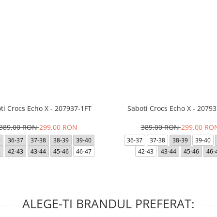
ti Crocs Echo X - 207937-1FT
Saboti Crocs Echo X - 20793
389,00 RON
299,00 RON
389,00 RON
299,00 RO
9
36-37
37-38
38-39
39-40
36-37
37-38
38-39
39-40
2
42-43
43-44
45-46
46-47
42-43
43-44
45-46
46-
ALEGE-TI BRANDUL PREFERAT: