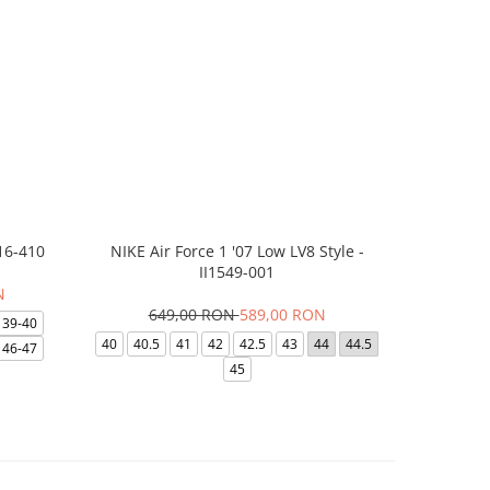
16-410
NIKE Air Force 1 '07 Low LV8 Style -
Saboti Cr
II1549-001
N
649,00 RON
589,00 RON
32
39-40
40
40.5
41
42
42.5
43
44
44.5
48-49
46-47
45