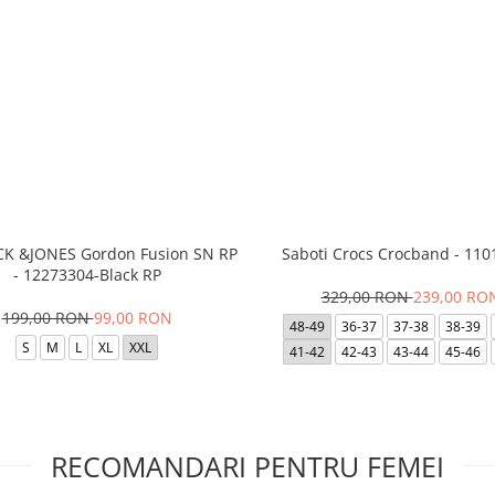
ACK &JONES Gordon Fusion SN RP
Saboti Crocs Crocband - 110
- 12273304-Black RP
329,00 RON
239,00 RO
199,00 RON
99,00 RON
48-49
36-37
37-38
38-39
S
M
L
XL
XXL
41-42
42-43
43-44
45-46
RECOMANDARI PENTRU FEMEI