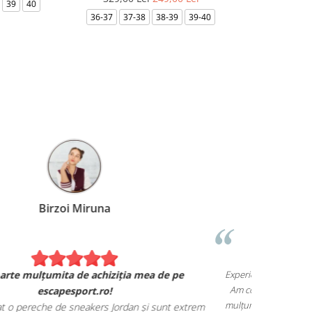
39
40
36-37
37-38
38-39
39-40
35.5
36
Birzoi Miruna
Experiența 
Sunt foarte mulțumita de achiziția mea de pe
Am comand
escapesport.ro!
mulțumita d
comandat o pereche de sneakers Jordan și sunt extrem