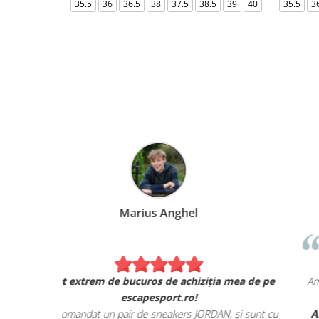
35.5
36
36.5
38
37.5
38.5
39
40
35.5
3
Marius Anghel
Sunt extrem de bucuros de achiziția mea de pe
escapesport.ro!
Am comandat un pair de sneakers JORDAN, și sunt c