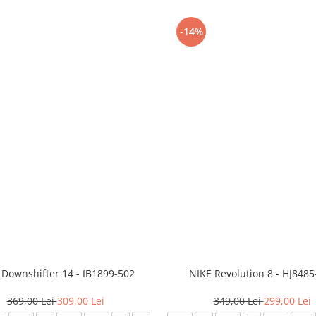
-14%
 Downshifter 14 - IB1899-502
NIKE Revolution 8 - HJ8485
369,00 Lei
309,00 Lei
349,00 Lei
299,00 Lei