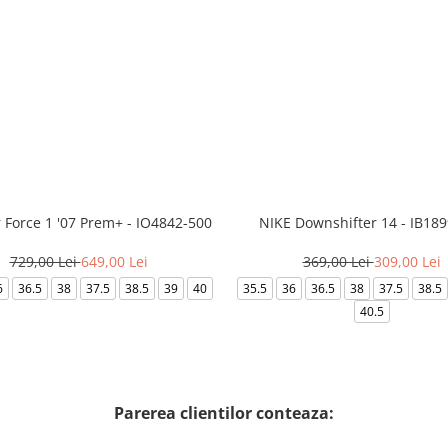
r Force 1 '07 Prem+ - IO4842-500
NIKE Downshifter 14 - IB18
729,00 Lei
649,00 Lei
369,00 Lei
309,00 Lei
6
36.5
38
37.5
38.5
39
40
35.5
36
36.5
38
37.5
38.5
40.5
Parerea clientilor conteaza: