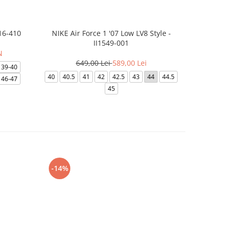
16-410
NIKE Air Force 1 '07 Low LV8 Style -
Papuci Jor
II1549-001
N
649,00 Lei
589,00 Lei
169
39-40
40
40.5
41
42
42.5
43
44
44.5
49.5
40
46-47
45
-14%
-24%