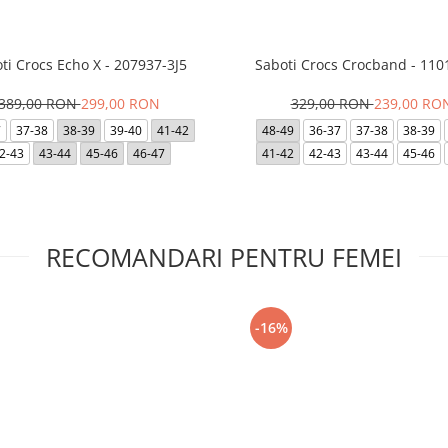
ti Crocs Echo X - 207937-3J5
Saboti Crocs Crocband - 110
389,00 RON
299,00 RON
329,00 RON
239,00 RO
7
37-38
38-39
39-40
41-42
48-49
36-37
37-38
38-39
2-43
43-44
45-46
46-47
41-42
42-43
43-44
45-46
RECOMANDARI PENTRU FEMEI
-16%