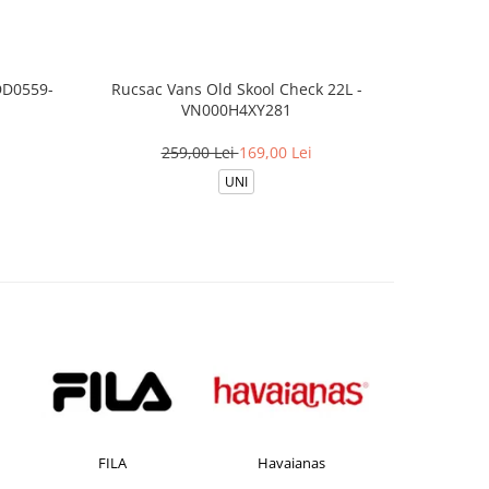
DD0559-
Rucsac Vans Old Skool Check 22L -
Rucsac Van
VN000H4XY281
259,00 Lei
169,00 Lei
2
UNI
Havaianas
JACK &JONES
Jorda