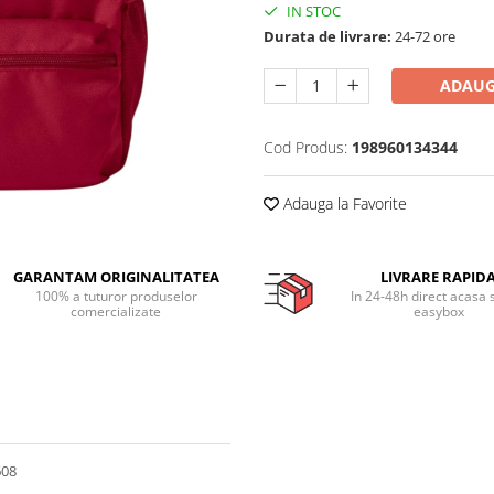
IN STOC
Durata de livrare:
24-72 ore
ADAUG
Cod Produs:
198960134344
Adauga la Favorite
GARANTAM ORIGINALITATEA
LIVRARE RAPID
100% a tuturor produselor
In 24-48h direct acasa 
comercializate
easybox
608