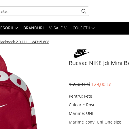
ESORII
BRANDURI
% SALE %
COLECTII
Backpack 2.0 11L - IV4315-608
Rucsac NIKE Jdi Mini B
159,00 Lei
129,00 Lei
Pentru
:
Fete
Culoare
:
Rosu
Marime
:
UNI
Marime_conv
:
Uni One size