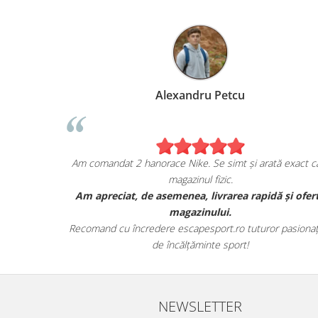
Marius Anghel
Sunt extrem de bucuros de achiziția mea de pe
escapesport.ro!
Am comandat un pair de sneakers JORDAN, și sunt cu
adevărat impresionat de calitatea lor.
Au venit în ambalajul lor autentic și au avut toate detaliile
specifice mărcii.
NEWSLETTER