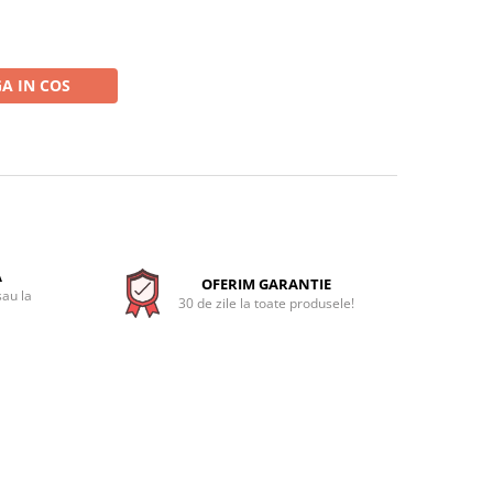
A IN COS
A
OFERIM GARANTIE
sau la
30 de zile la toate produsele!