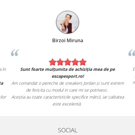
Alexandru Petcu
Am comandat 2 hanorace Nike. Se simt și arată exact ca în
Sun
magazinul fizic.
Am apreciat, de asemenea, livrarea rapidă și oferta
Am coman
magazinului.
d
Recomand cu încredere escapesport.ro tuturor pasionaților
Aceștia a
de încălțăminte sport!
SOCIAL