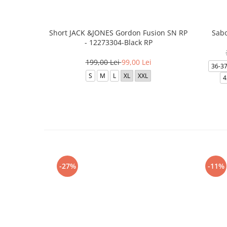
Short JACK &JONES Gordon Fusion SN RP
Sabo
- 12273304-Black RP
199,00 Lei
99,00 Lei
36-3
S
M
L
XL
XXL
4
-27%
-11%