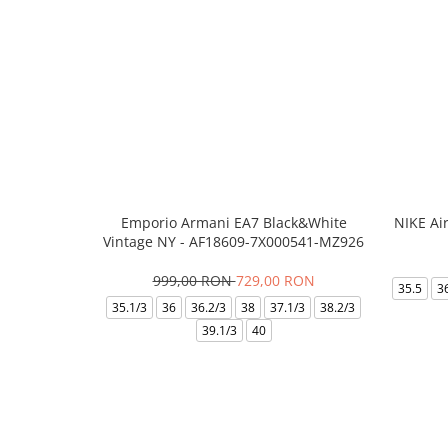
Emporio Armani EA7 Black&White
NIKE Ai
Vintage NY - AF18609-7X000541-MZ926
999,00 RON
729,00 RON
35.5
3
35.1/3
36
36.2/3
38
37.1/3
38.2/3
39.1/3
40