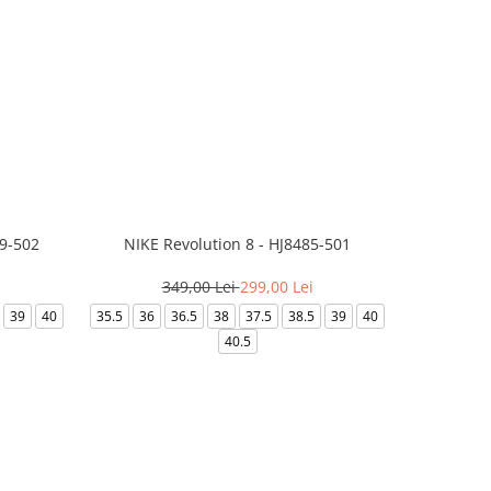
99-502
NIKE Revolution 8 - HJ8485-501
Saboti 
349,00 Lei
299,00 Lei
3
39
40
35.5
36
36.5
38
37.5
38.5
39
40
36-
40.5