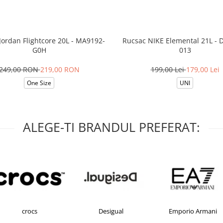
Jordan Flightcore 20L - MA9192-
Rucsac NIKE Elemental 21L - 
G0H
013
249,00 RON
219,00 RON
199,00 Lei
179,00 Lei
One Size
UNI
ALEGE-TI BRANDUL PREFERAT:
Desigual
Emporio Armani
FILA