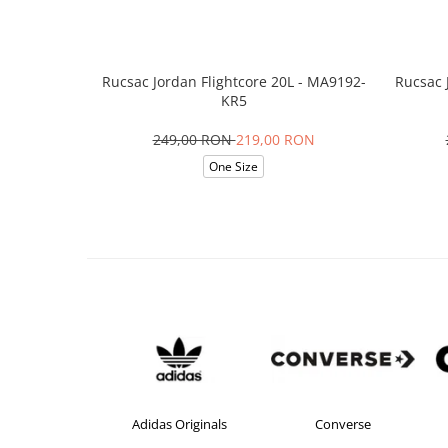
Rucsac Jordan Flightcore 20L - MA9192-
Rucsac 
KR5
249,00 RON
219,00 RON
One Size
s Originals
Converse
crocs