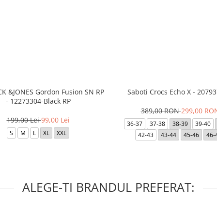
ACK &JONES Gordon Fusion SN RP
Saboti Crocs Echo X - 20793
- 12273304-Black RP
389,00 RON
299,00 RO
199,00 Lei
99,00 Lei
36-37
37-38
38-39
39-40
S
M
L
XL
XXL
42-43
43-44
45-46
46-
ALEGE-TI BRANDUL PREFERAT: