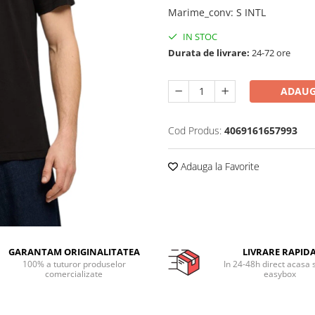
Marime_conv
:
S INTL
IN STOC
Durata de livrare:
24-72 ore
ADAUG
Cod Produs:
4069161657993
Adauga la Favorite
GARANTAM ORIGINALITATEA
LIVRARE RAPID
100% a tuturor produselor
In 24-48h direct acasa 
comercializate
easybox