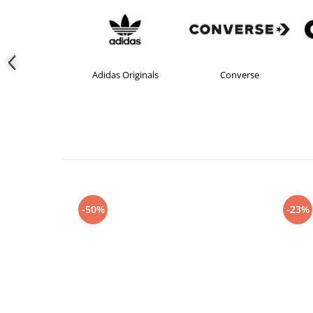
Adidas Originals
Converse
crocs
-50%
-23%