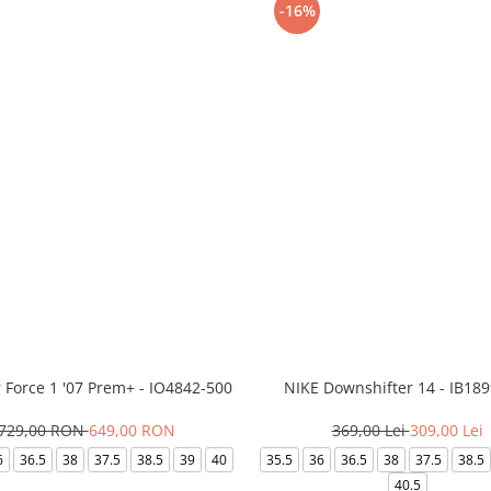
-16%
r Force 1 '07 Prem+ - IO4842-500
NIKE Downshifter 14 - IB18
729,00 RON
649,00 RON
369,00 Lei
309,00 Lei
6
36.5
38
37.5
38.5
39
40
35.5
36
36.5
38
37.5
38.5
40.5