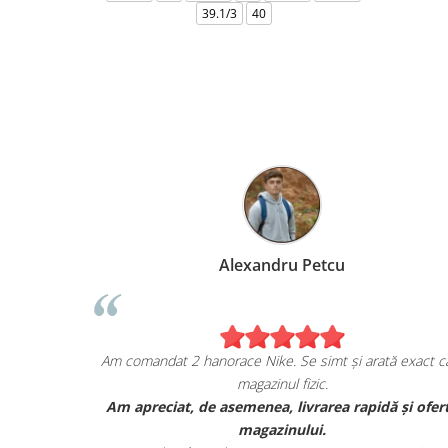
39.1/3
40
Marius Anghel
Alexandr
bucuros de achiziția mea de pe
Am comandat 2 hanorace Nike. 
escapesport.ro!
magazinul
ir de sneakers JORDAN, și sunt cu
Am apreciat, de asemenea, 
mpresionat de calitatea lor.
magazi