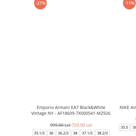
-27%
-11%
Emporio Armani EA7 Black&White
NIKE Ai
Vintage NY - AF18609-7X000541-MZ926
999,00 Lei
729,00 Lei
35.5
3
35.1/3
36
36.2/3
38
37.1/3
38.2/3