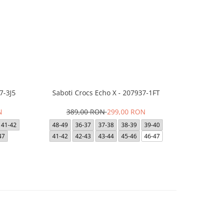
7-3J5
Saboti Crocs Echo X - 207937-1FT
Short JACK
- 12
N
389,00 RON
299,00 RON
1
41-42
48-49
36-37
37-38
38-39
39-40
47
41-42
42-43
43-44
45-46
46-47