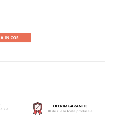
A IN COS
A
OFERIM GARANTIE
sau la
30 de zile la toate produsele!