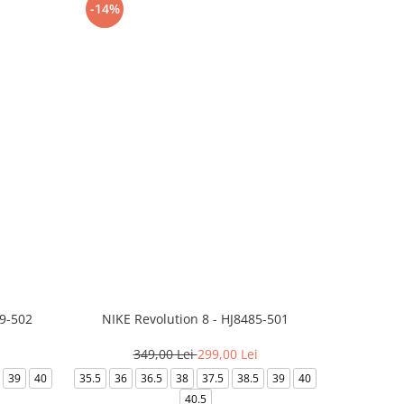
-14%
-24%
99-502
NIKE Revolution 8 - HJ8485-501
Saboti 
349,00 Lei
299,00 Lei
3
39
40
35.5
36
36.5
38
37.5
38.5
39
40
36-
40.5