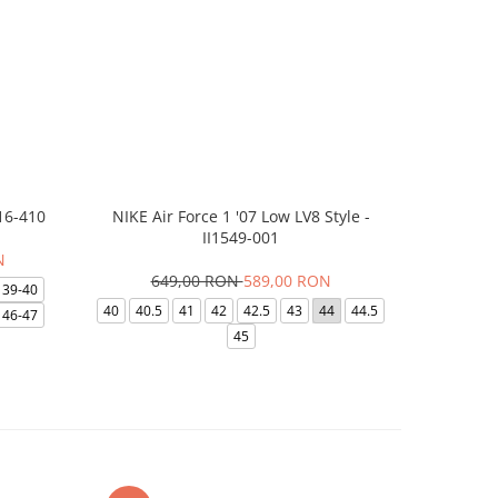
16-410
NIKE Air Force 1 '07 Low LV8 Style -
Papuci Jor
II1549-001
N
649,00 RON
589,00 RON
169,
39-40
40
40.5
41
42
42.5
43
44
44.5
49.5
40
46-47
45