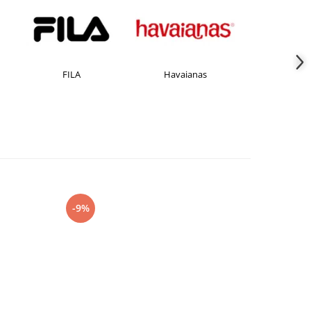
ILA
Havaianas
JACK &JONES
-9%