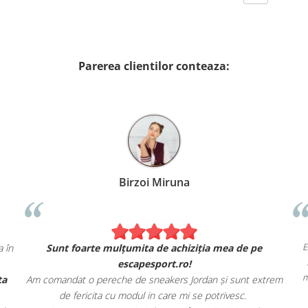
Parerea clientilor conteaza:
u Petcu
Birzoi Miruna
Se simt și arată exact ca în
Sunt foarte mulțumita de achizi
 fizic.
escapesport.ro!
livrarea rapidă și oferta
Am comandat o pereche de sneakers Jor
nului.
de fericita cu modul in care mi s