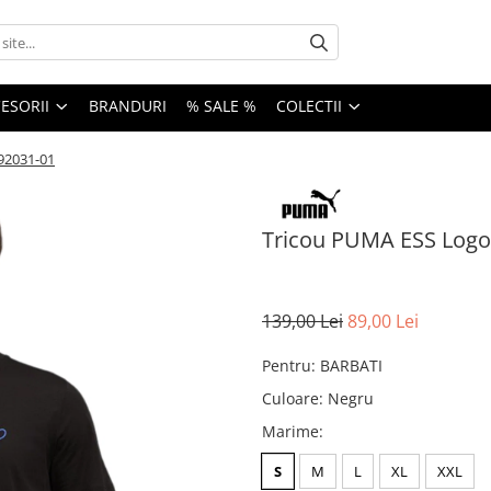
ESORII
BRANDURI
% SALE %
COLECTII
92031-01
Tricou PUMA ESS Logo
139,00 Lei
89,00 Lei
Pentru
:
BARBATI
Culoare
:
Negru
Marime
:
S
M
L
XL
XXL