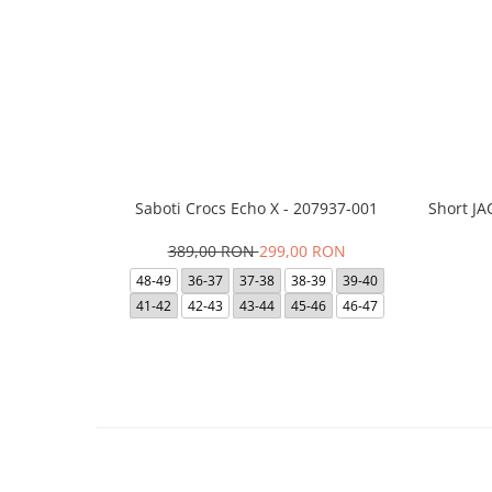
Saboti Crocs Echo X - 207937-001
Short J
389,00 RON
299,00 RON
48-49
36-37
37-38
38-39
39-40
41-42
42-43
43-44
45-46
46-47