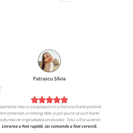
Patrascu Silvia
Experiența mea cu escapesport.ro a fost una foarte 
ția mea de pe
Am comandat un trening Nike, și pot spune că sun
mulțumita de originalitatea produselor. Totul a fost
dan și sunt extrem
Livrarea a fost rapidă, iar comanda a fost c
e potrivesc.