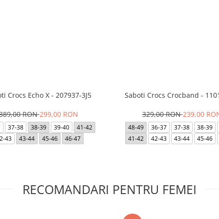
ti Crocs Echo X - 207937-3J5
Saboti Crocs Crocband - 110
389,00 RON
299,00 RON
329,00 RON
239,00 RO
7
37-38
38-39
39-40
41-42
48-49
36-37
37-38
38-39
2-43
43-44
45-46
46-47
41-42
42-43
43-44
45-46
RECOMANDARI PENTRU FEMEI