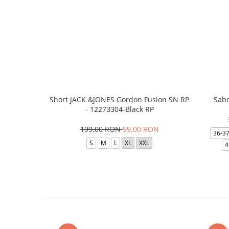
Short JACK &JONES Gordon Fusion SN RP
Sabo
- 12273304-Black RP
199,00 RON
99,00 RON
36-3
S
M
L
XL
XXL
4