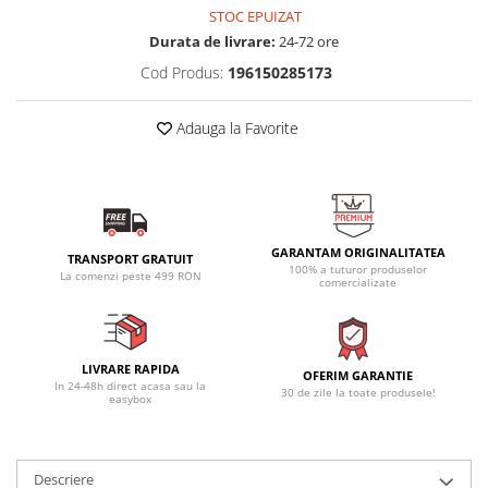
STOC EPUIZAT
Durata de livrare:
24-72 ore
Cod Produs:
196150285173
Adauga la Favorite
GARANTAM ORIGINALITATEA
TRANSPORT GRATUIT
100% a tuturor produselor
La comenzi peste 499 RON
comercializate
LIVRARE RAPIDA
OFERIM GARANTIE
In 24-48h direct acasa sau la
30 de zile la toate produsele!
easybox
Descriere