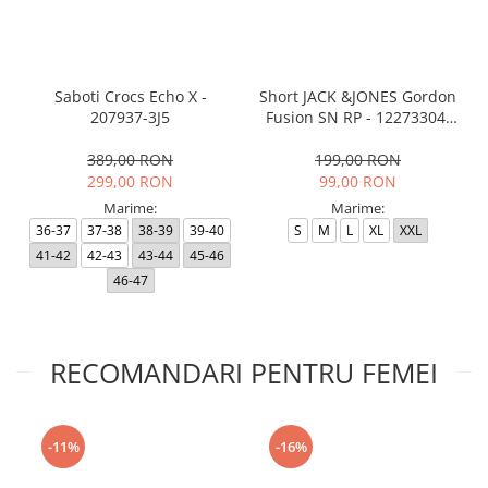
Saboti Crocs Echo X -
Short JACK &JONES Gordon
207937-3J5
Fusion SN RP - 12273304-
Black RP
389,00 RON
199,00 RON
299,00 RON
99,00 RON
Marime:
Marime:
36-37
37-38
38-39
39-40
S
M
L
XL
XXL
41-42
42-43
43-44
45-46
46-47
RECOMANDARI PENTRU FEMEI
-11%
-16%