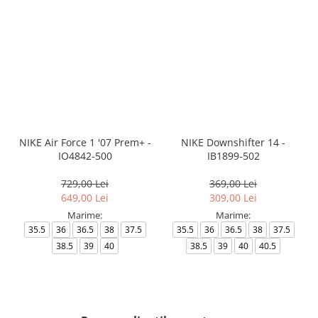
NIKE Air Force 1 '07 Prem+ -
NIKE Downshifter 14 -
IO4842-500
IB1899-502
729,00 Lei
369,00 Lei
649,00 Lei
309,00 Lei
Marime:
Marime:
35.5
36
36.5
38
37.5
35.5
36
36.5
38
37.5
38.5
39
40
38.5
39
40
40.5