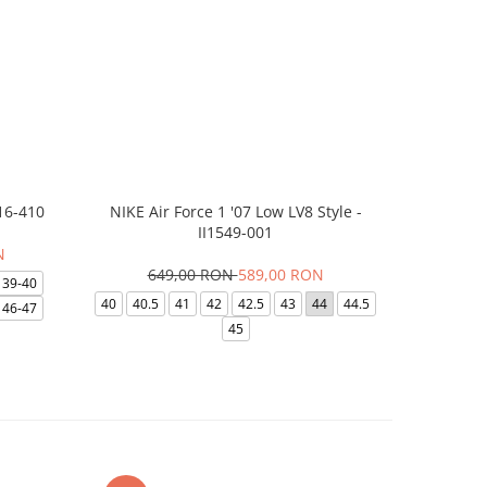
16-410
NIKE Air Force 1 '07 Low LV8 Style -
Papuci Jor
II1549-001
N
649,00 RON
589,00 RON
169,
39-40
40
40.5
41
42
42.5
43
44
44.5
49.5
40
46-47
45