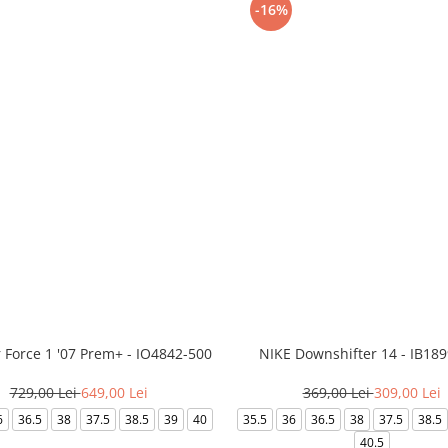
-16%
r Force 1 '07 Prem+ - IO4842-500
NIKE Downshifter 14 - IB18
729,00 Lei
649,00 Lei
369,00 Lei
309,00 Lei
6
36.5
38
37.5
38.5
39
40
35.5
36
36.5
38
37.5
38.5
40.5