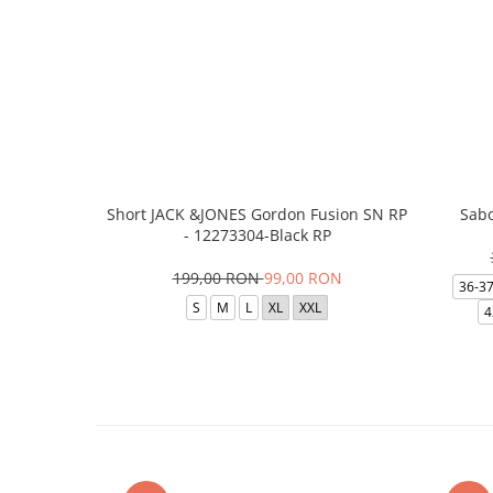
Short JACK &JONES Gordon Fusion SN RP
Sabo
- 12273304-Black RP
199,00 RON
99,00 RON
36-3
S
M
L
XL
XXL
4