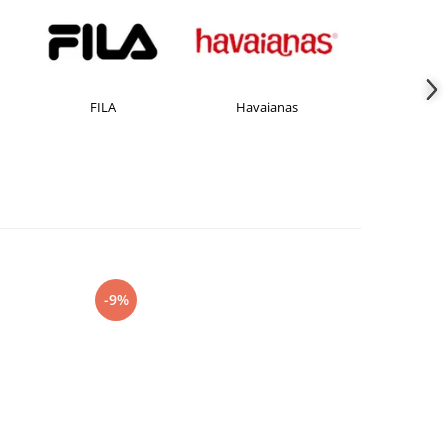
FILA
Havaianas
JACK &JONE
-9%