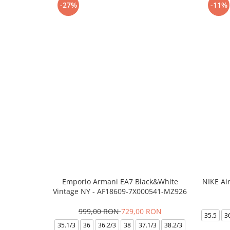
-27%
-11%
Emporio Armani EA7 Black&White
NIKE Ai
Vintage NY - AF18609-7X000541-MZ926
999,00 RON
729,00 RON
35.5
3
35.1/3
36
36.2/3
38
37.1/3
38.2/3