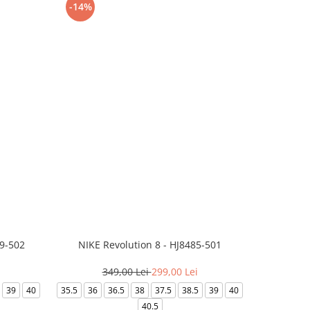
-14%
-24%
99-502
NIKE Revolution 8 - HJ8485-501
Saboti 
349,00 Lei
299,00 Lei
3
39
40
35.5
36
36.5
38
37.5
38.5
39
40
36-
40.5