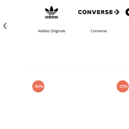
das
Adidas Originals
Converse
-50%
-23%