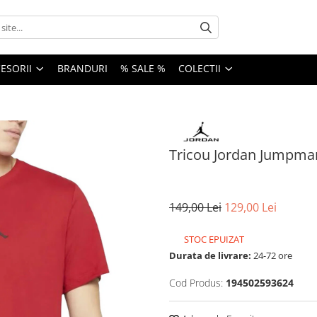
ESORII
BRANDURI
% SALE %
COLECTII
Tricou Jordan Jumpma
149,00 Lei
129,00 Lei
STOC EPUIZAT
Durata de livrare:
24-72 ore
Cod Produs:
194502593624