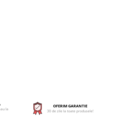
A
OFERIM GARANTIE
sau la
30 de zile la toate produsele!