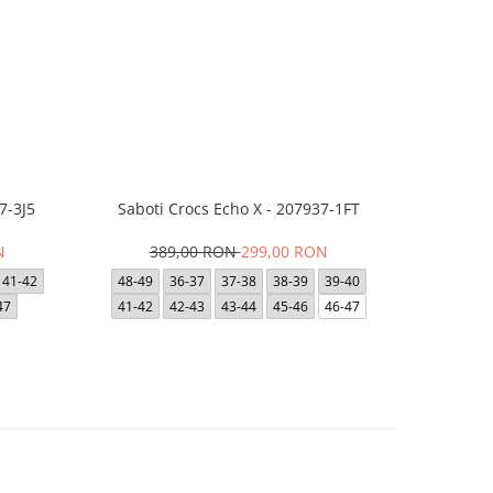
7-3J5
Saboti Crocs Echo X - 207937-1FT
Saboti Cro
N
389,00 RON
299,00 RON
39
41-42
48-49
36-37
37-38
38-39
39-40
36-37
47
41-42
42-43
43-44
45-46
46-47