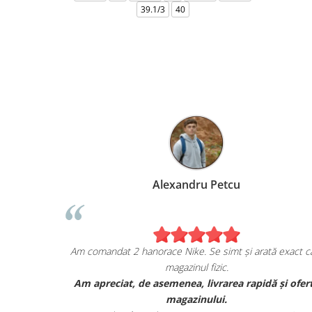
39.1/3
40
Alexandru Petcu
mea de pe
Am comandat 2 hanorace Nike. Se simt și arată exact 
magazinul fizic.
 și sunt cu
Am apreciat, de asemenea, livrarea rapidă și ofe
or.
magazinului.