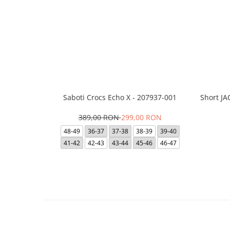
Saboti Crocs Echo X - 207937-001
Short J
389,00 RON
299,00 RON
48-49
36-37
37-38
38-39
39-40
41-42
42-43
43-44
45-46
46-47