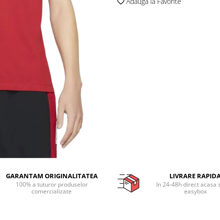
Adauga la Favorite
GARANTAM ORIGINALITATEA
LIVRARE RAPID
100% a tuturor produselor
In 24-48h direct acasa 
comercializate
easybox