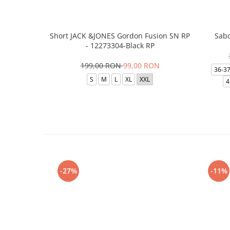
Short JACK &JONES Gordon Fusion SN RP
Sabo
- 12273304-Black RP
199,00 RON
99,00 RON
36-3
S
M
L
XL
XXL
4
-27%
-11%