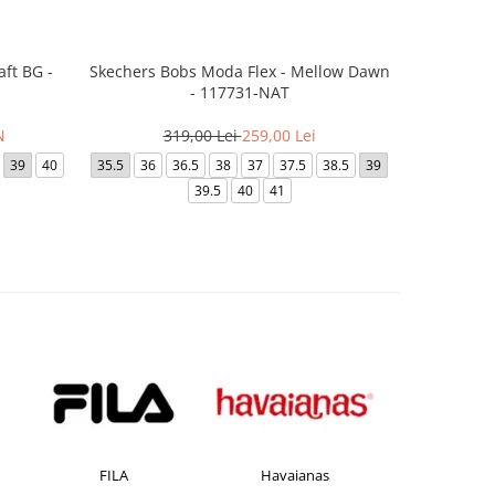
ft BG -
Skechers Bobs Moda Flex - Mellow Dawn
Skecher
- 117731-NAT
3
N
319,00 Lei
259,00 Lei
35
35.5
39
40
35.5
36
36.5
38
37
37.5
38.5
39
3
39.5
40
41
Havaianas
JACK &JONES