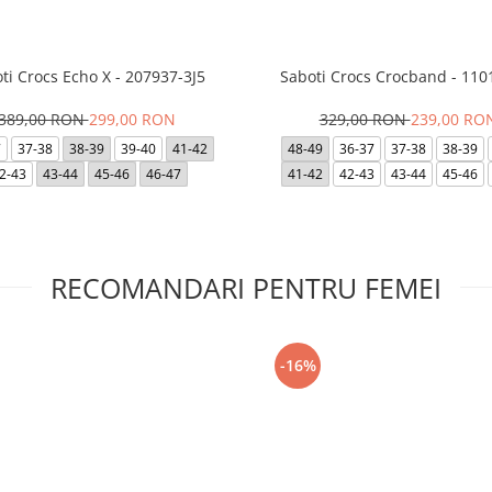
ti Crocs Echo X - 207937-3J5
Saboti Crocs Crocband - 110
389,00 RON
299,00 RON
329,00 RON
239,00 RO
7
37-38
38-39
39-40
41-42
48-49
36-37
37-38
38-39
2-43
43-44
45-46
46-47
41-42
42-43
43-44
45-46
RECOMANDARI PENTRU FEMEI
-16%