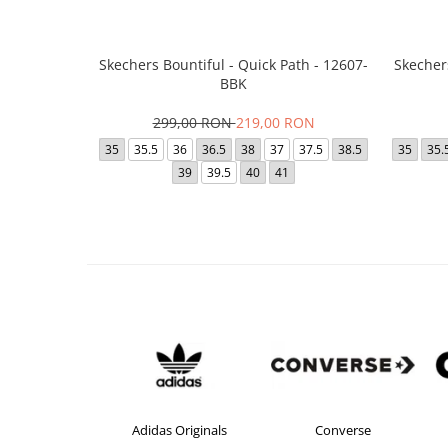
Skechers Bountiful - Quick Path - 12607-
Skecher
BBK
299,00 RON
219,00 RON
35
35.5
36
36.5
38
37
37.5
38.5
35
35.
39
39.5
40
41
Adidas Originals
Converse
crocs