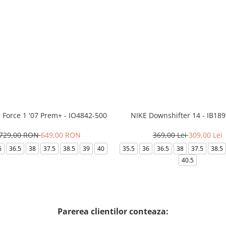
r Force 1 '07 Prem+ - IO4842-500
NIKE Downshifter 14 - IB18
729,00 RON
649,00 RON
369,00 Lei
309,00 Lei
6
36.5
38
37.5
38.5
39
40
35.5
36
36.5
38
37.5
38.5
40.5
Parerea clientilor conteaza: