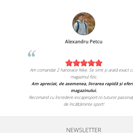
Marius Anghel
xtrem de bucuros de achiziția mea de pe
Am comandat 2 hanor
escapesport.ro!
ndat un pair de sneakers JORDAN, și sunt cu
Am apreciat, de a
adevărat impresionat de calitatea lor.
n ambalajul lor autentic și au avut toate detaliile
Recomand cu încrede
specifice mărcii.
d
NEWSLETTER