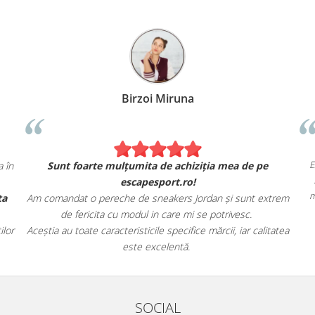
Alexandru Petcu
Birzoi
ace Nike. Se simt și arată exact ca în
Sunt foarte mulțumita
magazinul fizic.
escapes
semenea, livrarea rapidă și oferta
Am comandat o pereche de sn
magazinului.
de fericita cu modul i
re escapesport.ro tuturor pasionaților
Aceștia au toate caracteristicil
e încălțăminte sport!
este ex
SOCIAL