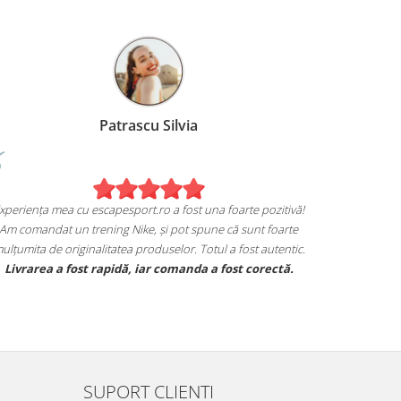
 Miruna
Patrascu Silvia
Experiența mea cu escapesport.ro a fost
 de achiziția mea de pe
Am comandat un trening Nike, și pot s
port.ro!
mulțumita de originalitatea produselor. T
eakers Jordan și sunt extrem
Livrarea a fost rapidă, iar comand
n care mi se potrivesc.
e specifice mărcii, iar calitatea
celentă.
SUPORT CLIENTI