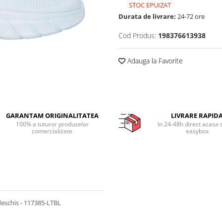
STOC EPUIZAT
Durata de livrare:
24-72 ore
Cod Produs:
198376613938
Adauga la Favorite
GARANTAM ORIGINALITATEA
LIVRARE RAPID
100% a tuturor produselor
In 24-48h direct acasa 
comercializate
easybox
deschis - 117385-LTBL