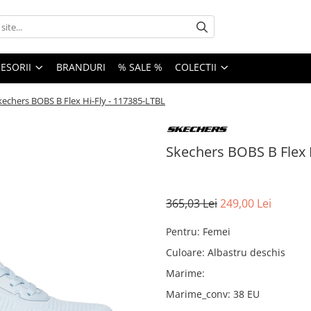
ESORII
BRANDURI
% SALE %
COLECTII
kechers BOBS B Flex Hi-Fly - 117385-LTBL
Skechers BOBS B Flex H
365,03 Lei
249,00 Lei
Pentru
:
Femei
Culoare
:
Albastru deschis
Marime
:
Marime_conv
:
38 EU