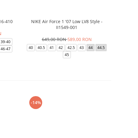
16-410
NIKE Air Force 1 '07 Low LV8 Style -
Saboti Cr
II1549-001
N
649,00 RON
589,00 RON
32
39-40
40
40.5
41
42
42.5
43
44
44.5
48-49
46-47
45
-14%
-24%