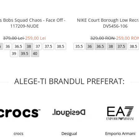
s Bobs Squad Chaos - Face Off -
NIKE Court Borough Low Recra
117209-NUDE
DV5456-106
379,00 Lei
259,00 Lei
329,00 RON
259,00 RO
5
36
36.5
38
37
37.5
38.5
35.5
36
36.5
38
37.5
38.5
39
39.5
40
ALEGE-TI BRANDUL PREFERAT:
Desigual
Emporio Armani
FILA