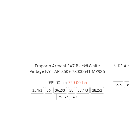
Emporio Armani EA7 Black&White
NIKE Ai
Vintage NY - AF18609-7X000541-MZ926
999,00 Lei
729,00 Lei
35.5
3
35.1/3
36
36.2/3
38
37.1/3
38.2/3
39.1/3
40