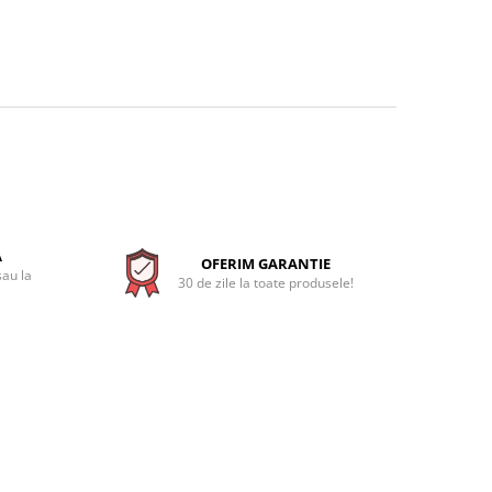
A
OFERIM GARANTIE
sau la
30 de zile la toate produsele!