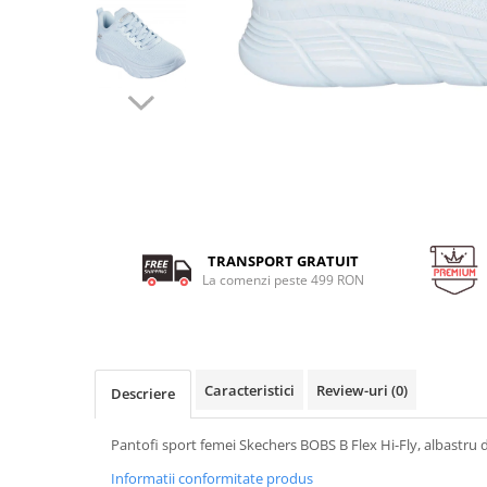
MINGI
MAIOURI
JACHETE ȘI GECI SPORT
PANTALONI SCURȚI
Graviton
crocs Jibbitz
CAMASI
VESTE
MAIOURI
Emporio Armani EA7
BLUGI
MAIOURI
BLUGI LUNGI
FULARE
Ultimate Kombat
BLUGI SCURTI
Black&White
SETURI CADOU
Classic Sneakers
MANUSI
Crusher
Core Identity
Visibility
Incaltaminte Pro Running
TRANSPORT GRATUIT
Ghete baschet
La comenzi peste 499 RON
Ghete fotbal
Geci de iarna
Jachete de primavara-toamna
Caracteristici
Review-uri
(0)
Descriere
Shorturi de baie
Pantofi sport femei Skechers BOBS B Flex Hi-Fly, albastru 
Informatii conformitate produs