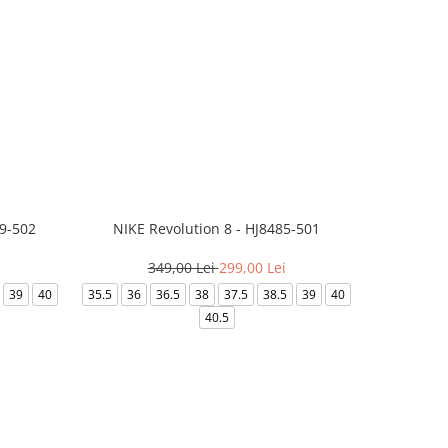
99-502
NIKE Revolution 8 - HJ8485-501
Saboti 
349,00 Lei
299,00 Lei
3
39
40
35.5
36
36.5
38
37.5
38.5
39
40
36-
40.5