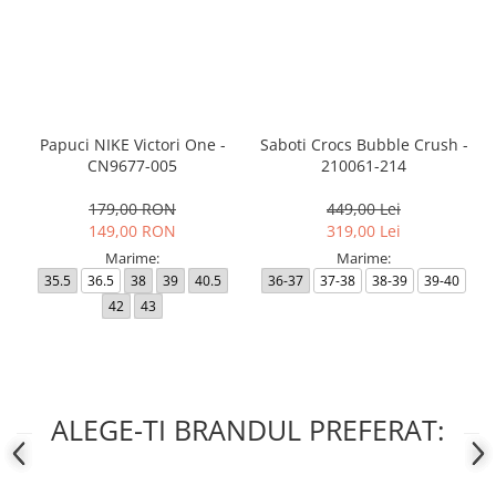
Papuci NIKE Victori One -
Saboti Crocs Bubble Crush -
CN9677-005
210061-214
179,00 RON
449,00 Lei
149,00 RON
319,00 Lei
Marime:
Marime:
35.5
36.5
38
39
40.5
36-37
37-38
38-39
39-40
42
43
ALEGE-TI BRANDUL PREFERAT: