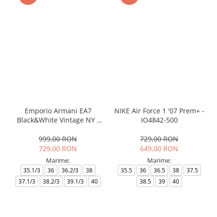
Emporio Armani EA7
NIKE Air Force 1 '07 Prem+ -
Black&White Vintage NY -
IO4842-500
AF18609-7X000541-MZ926
999,00 RON
729,00 RON
729,00 RON
649,00 RON
Marime:
Marime:
35.1/3
36
36.2/3
38
35.5
36
36.5
38
37.5
37.1/3
38.2/3
39.1/3
40
38.5
39
40