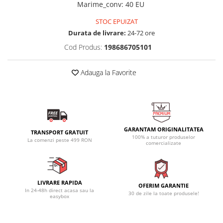
Marime_conv
:
40 EU
STOC EPUIZAT
Durata de livrare:
24-72 ore
Cod Produs:
198686705101
Adauga la Favorite
GARANTAM ORIGINALITATEA
TRANSPORT GRATUIT
100% a tuturor produselor
La comenzi peste 499 RON
comercializate
LIVRARE RAPIDA
OFERIM GARANTIE
In 24-48h direct acasa sau la
30 de zile la toate produsele!
easybox