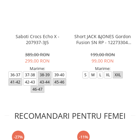
Saboti Crocs Echo X -
Short JACK &JONES Gordon
207937-3J5
Fusion SN RP - 12273304-
Black RP
389,00 RON
199,00 RON
299,00 RON
99,00 RON
Marime:
Marime:
36-37
37-38
38-39
39-40
S
M
L
XL
XXL
41-42
42-43
43-44
45-46
46-47
RECOMANDARI PENTRU FEMEI
-27%
-11%