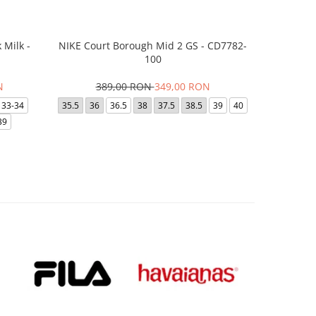
 Milk -
NIKE Court Borough Mid 2 GS - CD7782-
Saboti Cr
100
N
389,00 RON
349,00 RON
2
33-34
35.5
36
36.5
38
37.5
38.5
39
40
28-29
39
34-