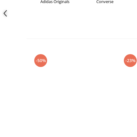
Adidas
Adidas Originals
Converse
-50%
-23%