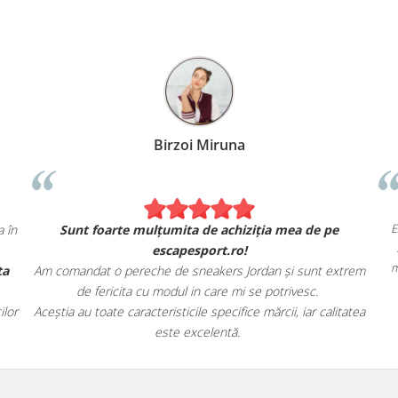
Birzoi Miruna
E
 în
Sunt foarte mulțumita de achiziția mea de pe
escapesport.ro!
m
ta
Am comandat o pereche de sneakers Jordan și sunt extrem
de fericita cu modul in care mi se potrivesc.
lor
Aceștia au toate caracteristicile specifice mărcii, iar calitatea
este excelentă.