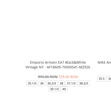
Emporio Armani EA7 Black&White
NIKE Ai
Vintage NY - AF18609-7X000541-MZ926
999,00 RON
729,00 RON
35.5
3
35.1/3
36
36.2/3
38
37.1/3
38.2/3
39.1/3
40