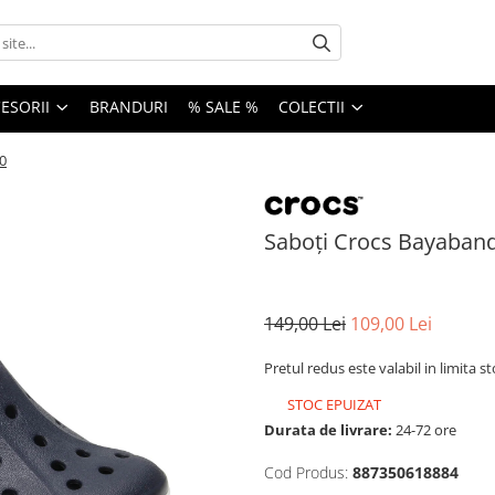
ESORII
BRANDURI
% SALE %
COLECTII
0
Saboți Crocs Bayaband
149,00 Lei
109,00 Lei
Pretul redus este valabil in limita s
STOC EPUIZAT
Durata de livrare:
24-72 ore
Cod Produs:
887350618884