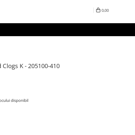
0,00
 Clogs K - 205100-410
tocului disponibil