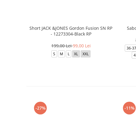
Short JACK &JONES Gordon Fusion SN RP
Sabo
- 12273304-Black RP
199,00 Lei
99,00 Lei
36-3
S
M
L
XL
XXL
4
-27%
-11%