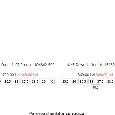
r Force 1 '07 Prem+ - IO4842-500
NIKE Downshifter 14 - IB18
729,00 Lei
649,00 Lei
369,00 Lei
309,00 Lei
6
36.5
38
37.5
38.5
39
40
35.5
36
36.5
38
37.5
38.5
40.5
Parerea clientilor conteaza: