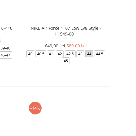
16-410
NIKE Air Force 1 '07 Low LV8 Style -
Papuci Jor
II1549-001
N
649,00 Lei
589,00 Lei
169
39-40
40
40.5
41
42
42.5
43
44
44.5
49.5
40
46-47
45
-14%
-24%