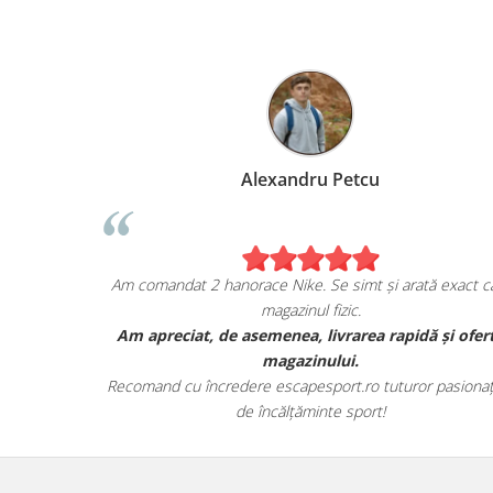
Alexandru Petcu
ea de pe
Am comandat 2 hanorace Nike. Se simt și arată exact ca
magazinul fizic.
i sunt cu
Am apreciat, de asemenea, livrarea rapidă și ofer
r.
magazinului.
te detaliile
Recomand cu încredere escapesport.ro tuturor pasionați
de încălțăminte sport!