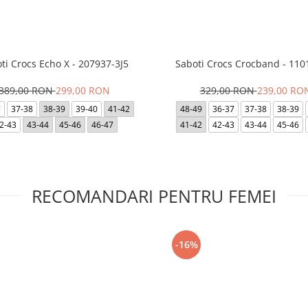
ti Crocs Echo X - 207937-3J5
Saboti Crocs Crocband - 110
389,00 RON
299,00 RON
329,00 RON
239,00 RO
7
37-38
38-39
39-40
41-42
48-49
36-37
37-38
38-39
2-43
43-44
45-46
46-47
41-42
42-43
43-44
45-46
RECOMANDARI PENTRU FEMEI
-16%