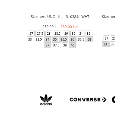
Skechers UNO Lite - 310384L-WHT
Skecher
259,00 Lei
189,00 Lei
27
27.5
28
28.5
29
30
31
32
27
2
33
33.5
34
35
35.5
36
36.5
38
33
33
37
37.5
39
40