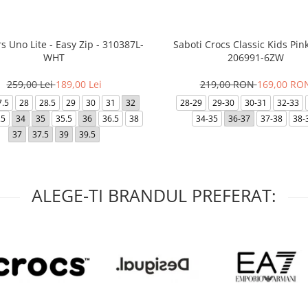
s Uno Lite - Easy Zip - 310387L-
Saboti Crocs Classic Kids Pink
WHT
206991-6ZW
259,00 Lei
189,00 Lei
219,00 RON
169,00 RO
7.5
28
28.5
29
30
31
32
28-29
29-30
30-31
32-33
.5
34
35
35.5
36
36.5
38
34-35
36-37
37-38
38-
37
37.5
39
39.5
ALEGE-TI BRANDUL PREFERAT: