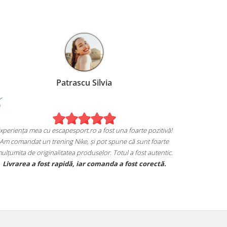
Patrascu Silvia
xperiența mea cu escapesport.ro a fost una foarte pozitivă!
Am comandat un trening Nike, și pot spune că sunt foarte
ulțumita de originalitatea produselor. Totul a fost autentic.
Livrarea a fost rapidă, iar comanda a fost corectă.