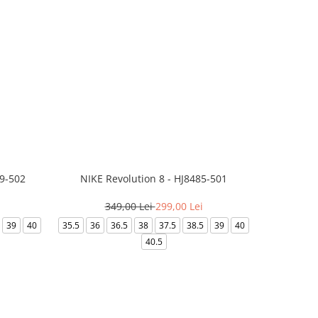
99-502
NIKE Revolution 8 - HJ8485-501
Saboti 
349,00 Lei
299,00 Lei
3
39
40
35.5
36
36.5
38
37.5
38.5
39
40
36-
40.5