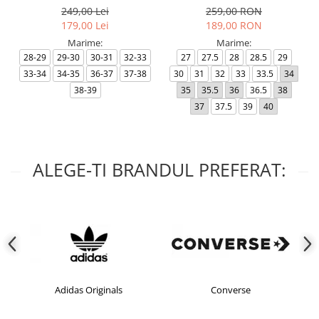
249,00 Lei
259,00 RON
179,00 Lei
189,00 RON
Marime:
Marime:
28-29
29-30
30-31
32-33
27
27.5
28
28.5
29
33-34
34-35
36-37
37-38
30
31
32
33
33.5
34
38-39
35
35.5
36
36.5
38
37
37.5
39
40
ALEGE-TI BRANDUL PREFERAT:
Adidas Originals
Converse