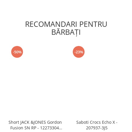
RECOMANDARI PENTRU
BĂRBAŢI
-50%
-23%
Short JACK &JONES Gordon
Saboti Crocs Echo X -
Fusion SN RP - 12273304-
207937-3J5