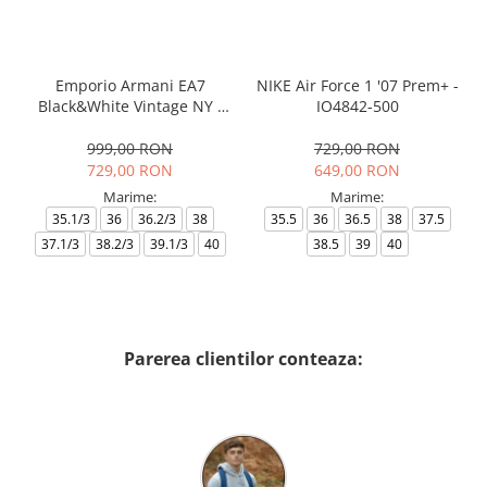
Emporio Armani EA7
NIKE Air Force 1 '07 Prem+ -
Black&White Vintage NY -
IO4842-500
AF18609-7X000541-MZ926
999,00 RON
729,00 RON
729,00 RON
649,00 RON
Marime:
Marime:
35.1/3
36
36.2/3
38
35.5
36
36.5
38
37.5
37.1/3
38.2/3
39.1/3
40
38.5
39
40
Parerea clientilor conteaza: