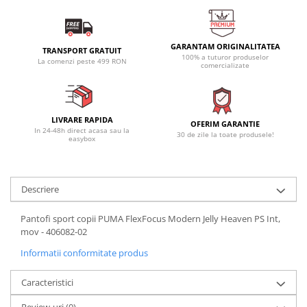
GARANTAM ORIGINALITATEA
TRANSPORT GRATUIT
100% a tuturor produselor
La comenzi peste 499 RON
comercializate
LIVRARE RAPIDA
OFERIM GARANTIE
In 24-48h direct acasa sau la
30 de zile la toate produsele!
easybox
Descriere
Pantofi sport copii PUMA FlexFocus Modern Jelly Heaven PS Int,
mov - 406082-02
Informatii conformitate produs
Caracteristici