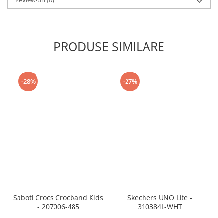
Review-uri
(0)
PRODUSE SIMILARE
-28%
-27%
Saboti Crocs Crocband Kids
Skechers UNO Lite -
- 207006-485
310384L-WHT