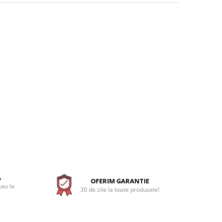
A
OFERIM GARANTIE
sau la
30 de zile la toate produsele!