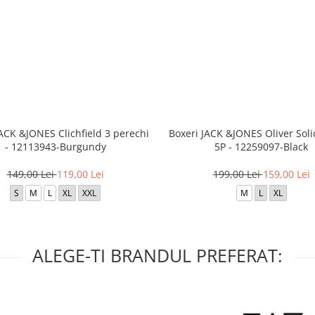
JACK &JONES Clichfield 3 perechi
Boxeri JACK &JONES Oliver Soli
- 12113943-Burgundy
5P - 12259097-Black
149,00 Lei
119,00 Lei
199,00 Lei
159,00 Lei
S
M
L
XL
XXL
M
L
XL
ALEGE-TI BRANDUL PREFERAT: