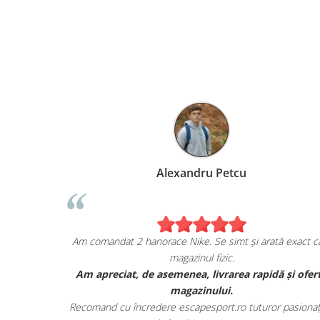
Marius Anghel
Ale
em de bucuros de achiziția mea de pe
Am comandat 2 hanorace 
escapesport.ro!
m
 un pair de sneakers JORDAN, și sunt cu
Am apreciat, de asem
vărat impresionat de calitatea lor.
m
balajul lor autentic și au avut toate detaliile
Recomand cu încredere e