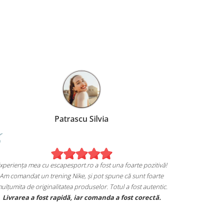
runa
Patrascu Silvia
Experiența mea cu escapesport.ro a fost una 
achiziția mea de pe
Am comandat un trening Nike, și pot spune
t.ro!
mulțumita de originalitatea produselor. Totul
rs Jordan și sunt extrem
Livrarea a fost rapidă, iar comanda a 
re mi se potrivesc.
ecifice mărcii, iar calitatea