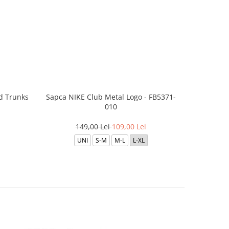
d Trunks
Sapca NIKE Club Metal Logo - FB5371-
Boxeri JA
010
149,00 Lei
109,00 Lei
1
UNI
S-M
M-L
L-XL