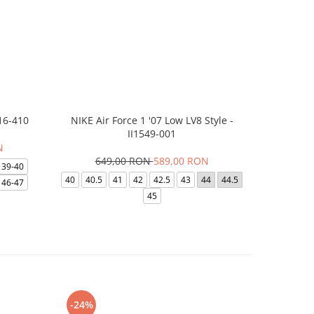
16-410
NIKE Air Force 1 '07 Low LV8 Style -
Saboti Cr
II1549-001
N
649,00 RON
589,00 RON
32
39-40
40
40.5
41
42
42.5
43
44
44.5
48-49
46-47
45
-24%
-8%