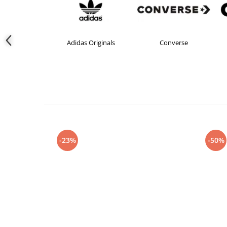
Adidas Originals
Converse
crocs
-23%
-50%