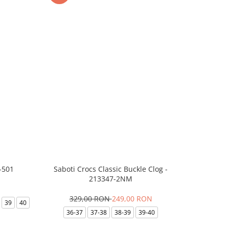
-501
Saboti Crocs Classic Buckle Clog -
Skechers B
213347-2NM
329,00 RON
249,00 RON
36
39
40
36-37
37-38
38-39
39-40
35.5
36