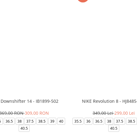
 Downshifter 14 - IB1899-502
NIKE Revolution 8 - HJ8485
369,00 RON
309,00 RON
349,00 Lei
299,00 Lei
6
36.5
38
37.5
38.5
39
40
35.5
36
36.5
38
37.5
38.5
40.5
40.5