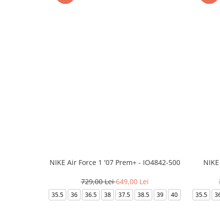
NIKE Air Force 1 '07 Prem+ - IO4842-500
NIKE
729,00 Lei
649,00 Lei
35.5
36
36.5
38
37.5
38.5
39
40
35.5
3