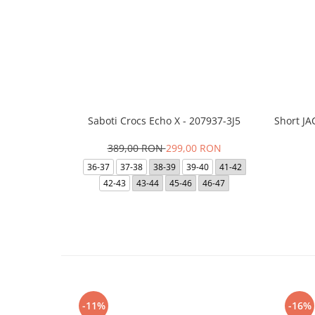
Saboti Crocs Echo X - 207937-3J5
Short J
389,00 RON
299,00 RON
36-37
37-38
38-39
39-40
41-42
42-43
43-44
45-46
46-47
-11%
-16%