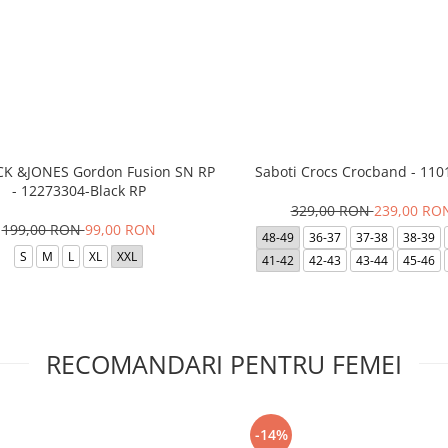
ACK &JONES Gordon Fusion SN RP
Saboti Crocs Crocband - 110
- 12273304-Black RP
329,00 RON
239,00 RO
199,00 RON
99,00 RON
48-49
36-37
37-38
38-39
S
M
L
XL
XXL
41-42
42-43
43-44
45-46
RECOMANDARI PENTRU FEMEI
-14%