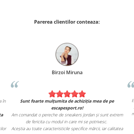
Parerea clientilor conteaza:
xandru Petcu
Birzoi Mi
Nike. Se simt și arată exact ca în
Sunt foarte mulțumita de 
agazinul fizic.
escapespor
enea, livrarea rapidă și oferta
Am comandat o pereche de sneake
agazinului.
de fericita cu modul in ca
scapesport.ro tuturor pasionaților
Aceștia au toate caracteristicile sp