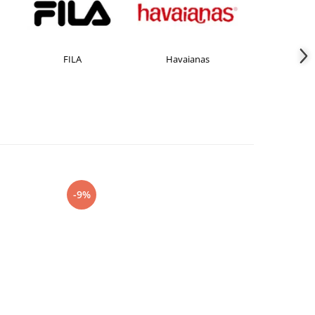
A
Havaianas
JACK &JONES
-9%
-27%