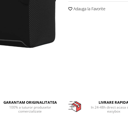
Adauga la Favorite
GARANTAM ORIGINALITATEA
LIVRARE RAPID
100% a tuturor produselor
In 24-48h direct acasa 
comercializate
easybox