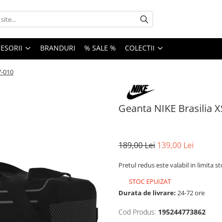
ESORII
BRANDURI
% SALE %
COLECTII
7-010
Geanta NIKE Brasilia 
189,00 Lei
139,00 Lei
Pretul redus este valabil in limita s
STOC EPUIZAT
Durata de livrare:
24-72 ore
Cod Produs:
195244773862