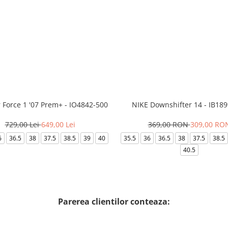
r Force 1 '07 Prem+ - IO4842-500
NIKE Downshifter 14 - IB18
729,00 Lei
649,00 Lei
369,00 RON
309,00 RO
6
36.5
38
37.5
38.5
39
40
35.5
36
36.5
38
37.5
38.5
40.5
Parerea clientilor conteaza: