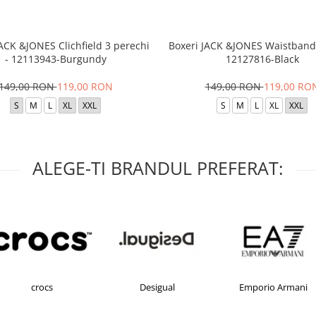
JACK &JONES Clichfield 3 perechi
Boxeri JACK &JONES Waistband 
- 12113943-Burgundy
12127816-Black
149,00 RON
119,00 RON
149,00 RON
119,00 RO
S
M
L
XL
XXL
S
M
L
XL
XXL
ALEGE-TI BRANDUL PREFERAT:
crocs
Desigual
Emporio Armani