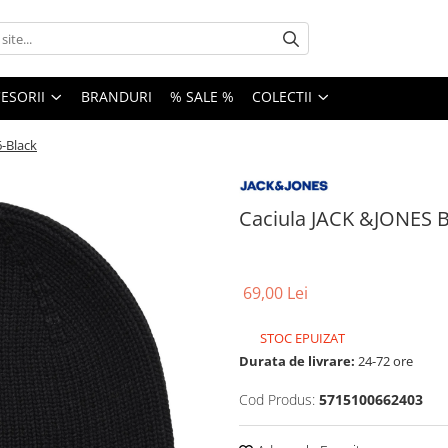
ESORII
BRANDURI
% SALE %
COLECTII
6-Black
Caciula JACK &JONES B
69,00 Lei
STOC EPUIZAT
Durata de livrare:
24-72 ore
Cod Produs:
5715100662403