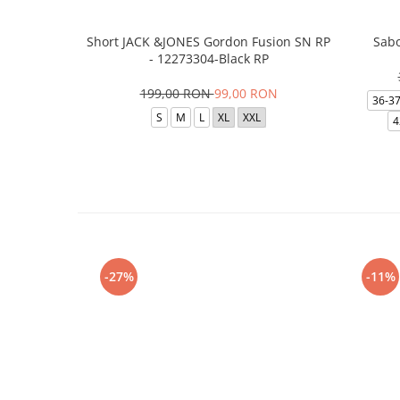
Short JACK &JONES Gordon Fusion SN RP
Sabo
- 12273304-Black RP
199,00 RON
99,00 RON
36-3
S
M
L
XL
XXL
4
-27%
-11%