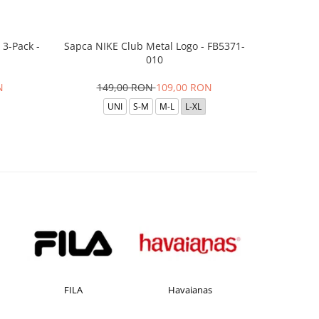
3-Pack -
Sapca NIKE Club Metal Logo - FB5371-
Boxeri JAC
010
per
N
149,00 RON
109,00 RON
UNI
S-M
M-L
L-XL
FILA
Havaianas
JACK &J