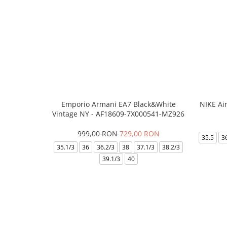
Emporio Armani EA7 Black&White
NIKE Ai
Vintage NY - AF18609-7X000541-MZ926
999,00 RON
729,00 RON
35.5
3
35.1/3
36
36.2/3
38
37.1/3
38.2/3
39.1/3
40