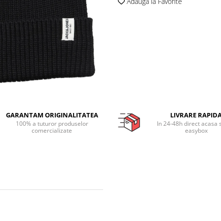
Adauga la Favorite
GARANTAM ORIGINALITATEA
LIVRARE RAPID
100% a tuturor produselor
In 24-48h direct acasa 
comercializate
easybox