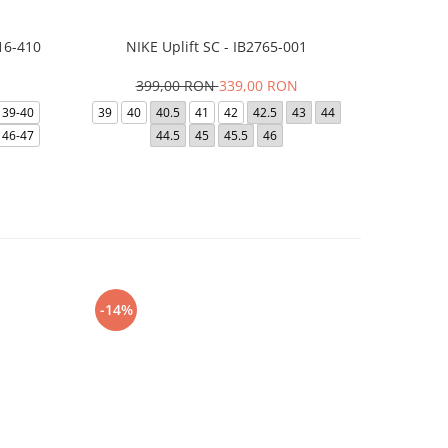
16-410
NIKE Uplift SC - IB2765-001
Papuci Jor
399,00 RON
339,00 RON
169,
39-40
39
40
40.5
41
42
42.5
43
44
49.5
40
46-47
44.5
45
45.5
46
-14%
-24%