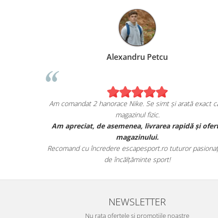
Alexandru Petcu
ea de pe
Am comandat 2 hanorace Nike. Se simt și arată exact ca
magazinul fizic.
i sunt cu
Am apreciat, de asemenea, livrarea rapidă și ofer
r.
magazinului.
te detaliile
Recomand cu încredere escapesport.ro tuturor pasionați
de încălțăminte sport!
NEWSLETTER
Nu rata ofertele si promotiile noastre