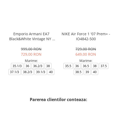
Emporio Armani EA7
NIKE Air Force 1 '07 Prem+ -
Black&White Vintage NY -
IO4842-500
AF18609-7X000541-MZ926
999,00 RON
729,00 RON
729,00 RON
649,00 RON
Marime:
Marime:
35.1/3
36
36.2/3
38
35.5
36
36.5
38
37.5
37.1/3
38.2/3
39.1/3
40
38.5
39
40
Parerea clientilor conteaza: