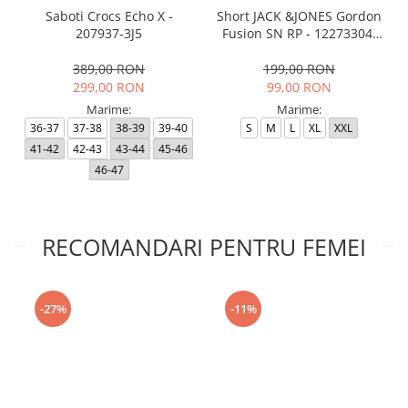
Saboti Crocs Echo X -
Short JACK &JONES Gordon
207937-3J5
Fusion SN RP - 12273304-
Black RP
389,00 RON
199,00 RON
299,00 RON
99,00 RON
Marime:
Marime:
36-37
37-38
38-39
39-40
S
M
L
XL
XXL
41-42
42-43
43-44
45-46
46-47
RECOMANDARI PENTRU FEMEI
-27%
-11%