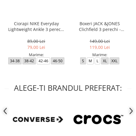
Ciorapi NIKE Everyday
Boxeri JACK &JONES
Lightweight Ankle 3 perechi
Clichfield 3 perechi -
- SX7677-100
12113943-Burgundy
89,00 Lei
149,00 Lei
79,00 Lei
119,00 Lei
Marime:
Marime:
34-38
38-42
42-46
46-50
S
M
L
XL
XXL
ALEGE-TI BRANDUL PREFERAT: