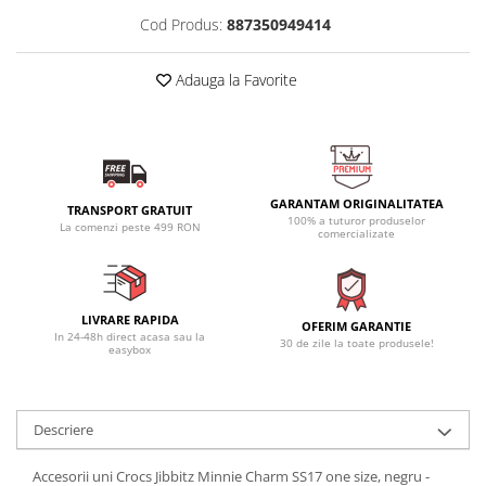
Cod Produs:
887350949414
Adauga la Favorite
GARANTAM ORIGINALITATEA
TRANSPORT GRATUIT
100% a tuturor produselor
La comenzi peste 499 RON
comercializate
LIVRARE RAPIDA
OFERIM GARANTIE
In 24-48h direct acasa sau la
30 de zile la toate produsele!
easybox
Descriere
Accesorii uni Crocs Jibbitz Minnie Charm SS17 one size, negru -