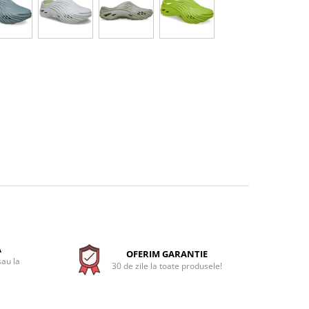
A
OFERIM GARANTIE
sau la
30 de zile la toate produsele!