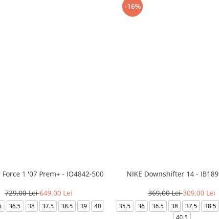
-16%
r Force 1 '07 Prem+ - IO4842-500
NIKE Downshifter 14 - IB18
729,00 Lei
649,00 Lei
369,00 Lei
309,00 Lei
6
36.5
38
37.5
38.5
39
40
35.5
36
36.5
38
37.5
38.5
40.5