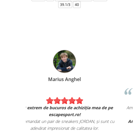
39.1/3
40
Marius Anghel
Sunt extrem de bucuros de achiziția mea de pe
escapesport.ro!
Am comandat un pair de sneakers JORDAN, și sunt c
adevărat impresionat de calitatea lor.