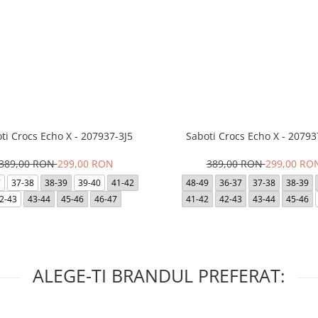
ti Crocs Echo X - 207937-3J5
Saboti Crocs Echo X - 20793
389,00 RON
299,00 RON
389,00 RON
299,00 RO
7
37-38
38-39
39-40
41-42
48-49
36-37
37-38
38-39
2-43
43-44
45-46
46-47
41-42
42-43
43-44
45-46
ALEGE-TI BRANDUL PREFERAT: