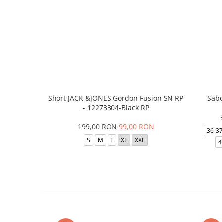
Short JACK &JONES Gordon Fusion SN RP
Sabo
- 12273304-Black RP
199,00 RON
99,00 RON
36-3
S
M
L
XL
XXL
4