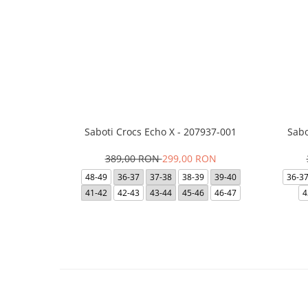
Saboti Crocs Echo X - 207937-001
Sabo
389,00 RON
299,00 RON
48-49
36-37
37-38
38-39
39-40
36-3
41-42
42-43
43-44
45-46
46-47
4