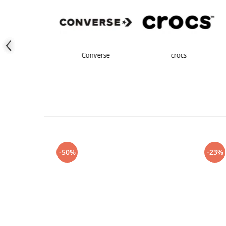
s Originals
Converse
crocs
-50%
-23%