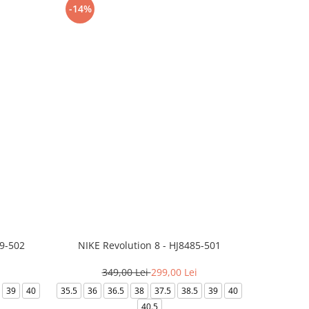
-14%
-24%
99-502
NIKE Revolution 8 - HJ8485-501
Saboti 
349,00 Lei
299,00 Lei
3
39
40
35.5
36
36.5
38
37.5
38.5
39
40
36-
40.5