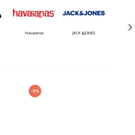
Havaianas
JACK &JONES
Jorda
-9%