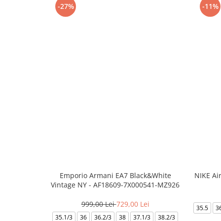
-27%
-11%
Emporio Armani EA7 Black&White
NIKE Ai
Vintage NY - AF18609-7X000541-MZ926
999,00 Lei
729,00 Lei
35.5
3
35.1/3
36
36.2/3
38
37.1/3
38.2/3