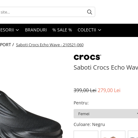
ESORII
BRANDURI
% SALE %
COLECTII
SPORT /
Saboti Crocs Echo Wave - 210521-060
Saboti Crocs Echo Wav
399,00 Lei
279,00 Lei
Pentru
:
Culoare
: Negru