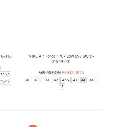
16-410
NIKE Air Force 1 '07 Low LV8 Style -
Papuci Jor
II1549-001
N
649,00 RON
589,00 RON
169,
39-40
40
40.5
41
42
42.5
43
44
44.5
49.5
40
46-47
45