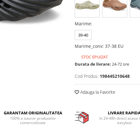
Marime
:
39-40
Marime_conv
:
37-38 EU
STOC EPUIZAT
Durata de livrare:
24-72 ore
Cod Produs:
198445210648
Adauga la Favorite
GARANTAM ORIGINALITATEA
LIVRARE RAPID
100% a tuturor produselor
In 24-48h direct acasa 
comercializate
easybox