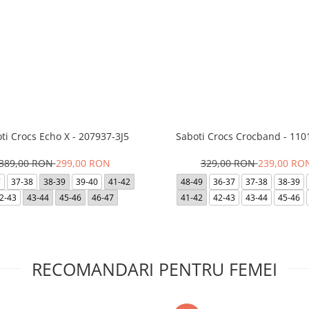
ti Crocs Echo X - 207937-3J5
Saboti Crocs Crocband - 110
389,00 RON
299,00 RON
329,00 RON
239,00 RO
7
37-38
38-39
39-40
41-42
48-49
36-37
37-38
38-39
2-43
43-44
45-46
46-47
41-42
42-43
43-44
45-46
RECOMANDARI PENTRU FEMEI