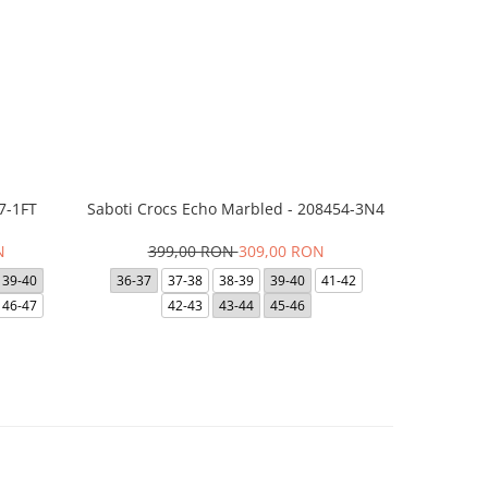
7-1FT
Saboti Crocs Echo Marbled - 208454-3N4
Saboti 
N
399,00 RON
309,00 RON
3
39-40
36-37
37-38
38-39
39-40
41-42
48-49
46-47
42-43
43-44
45-46
41-42