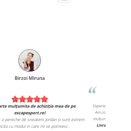
Birzoi Miruna
Experiența 
Sunt foarte mulțumita de achiziția mea de pe
Am comand
escapesport.ro!
mulțumita d
comandat o pereche de sneakers Jordan și sunt extrem
Livrarea
de fericita cu modul in care mi se potrivesc.