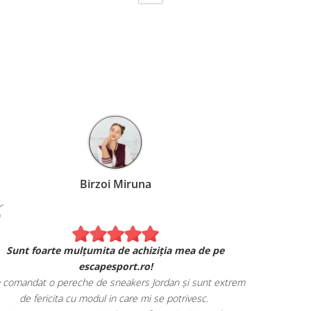
Birzoi Miruna
Experiența 
Sunt foarte mulțumita de achiziția mea de pe
Am comand
escapesport.ro!
mulțumita d
comandat o pereche de sneakers Jordan și sunt extrem
Livrarea
de fericita cu modul in care mi se potrivesc.