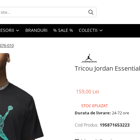
ESORII
BRANDURI
% SALE %
COLECTII
376-010
Tricou Jordan Essenti
159,00 Lei
STOC EPUIZAT
Durata de livrare:
24-72 ore
Cod Produs:
195871653223