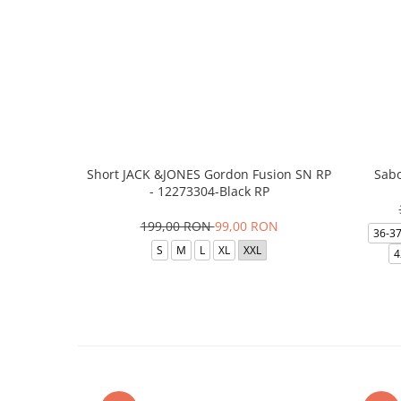
Short JACK &JONES Gordon Fusion SN RP
Sabo
- 12273304-Black RP
199,00 RON
99,00 RON
36-3
S
M
L
XL
XXL
4