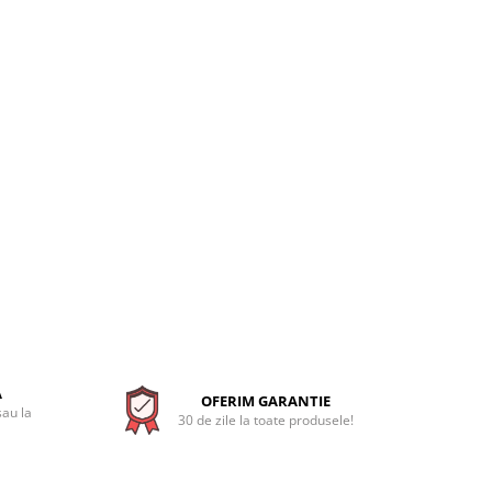
A
OFERIM GARANTIE
sau la
30 de zile la toate produsele!