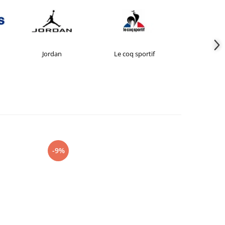
Jordan
Le coq sportif
New Bal
-9%
-27%