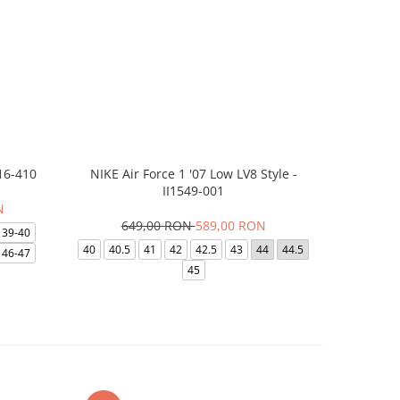
16-410
NIKE Air Force 1 '07 Low LV8 Style -
Saboti Cr
II1549-001
N
649,00 RON
589,00 RON
32
39-40
40
40.5
41
42
42.5
43
44
44.5
48-49
46-47
45