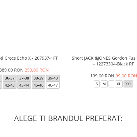
ti Crocs Echo X - 207937-1FT
Short JACK &JONES Gordon Fus
- 12273304-Black RP
389,00 RON
299,00 RON
199,00 RON
99,00 RO
9
36-37
37-38
38-39
39-40
S
M
L
XL
XXL
2
42-43
43-44
45-46
46-47
ALEGE-TI BRANDUL PREFERAT: