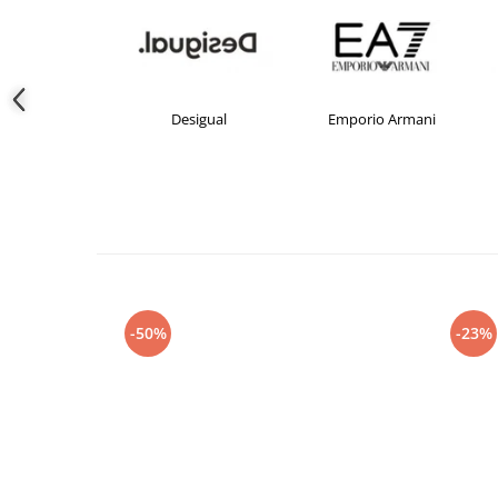
crocs
Desigual
Emporio Armani
-50%
-23%