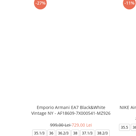
-27%
-11%
Emporio Armani EA7 Black&White
NIKE Ai
Vintage NY - AF18609-7X000541-MZ926
999,00 Lei
729,00 Lei
35.5
3
35.1/3
36
36.2/3
38
37.1/3
38.2/3