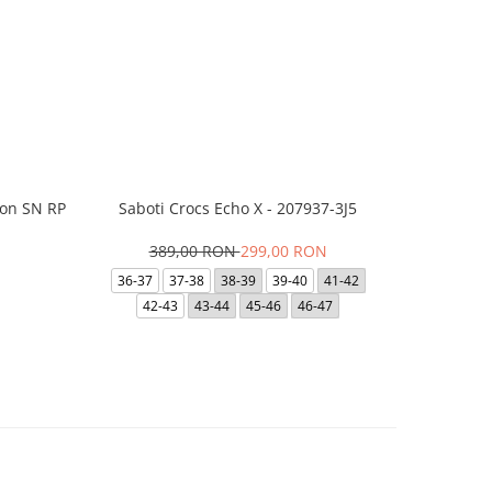
ion SN RP
Saboti Crocs Echo X - 207937-3J5
Short JACK
- 12
389,00 RON
299,00 RON
N
1
36-37
37-38
38-39
39-40
41-42
42-43
43-44
45-46
46-47