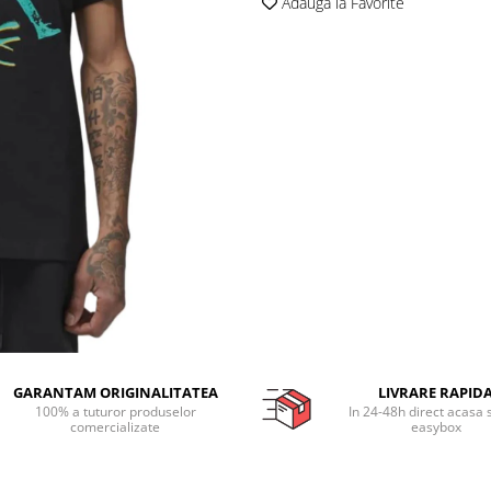
Adauga la Favorite
GARANTAM ORIGINALITATEA
LIVRARE RAPID
100% a tuturor produselor
In 24-48h direct acasa 
comercializate
easybox