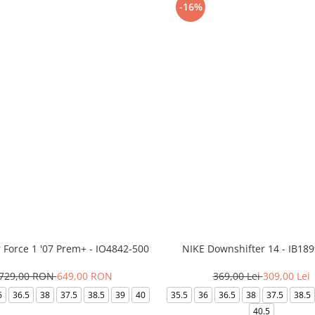
-16%
r Force 1 '07 Prem+ - IO4842-500
NIKE Downshifter 14 - IB18
729,00 RON
649,00 RON
369,00 Lei
309,00 Lei
6
36.5
38
37.5
38.5
39
40
35.5
36
36.5
38
37.5
38.5
40.5