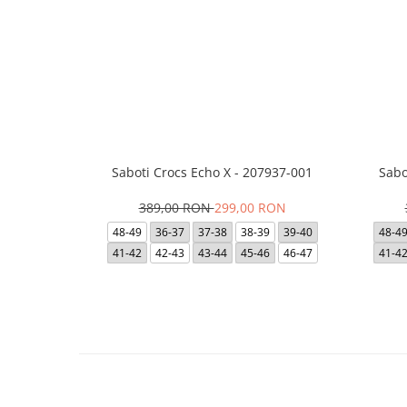
Saboti Crocs Echo X - 207937-001
Sabo
389,00 RON
299,00 RON
48-49
36-37
37-38
38-39
39-40
48-4
41-42
42-43
43-44
45-46
46-47
41-4