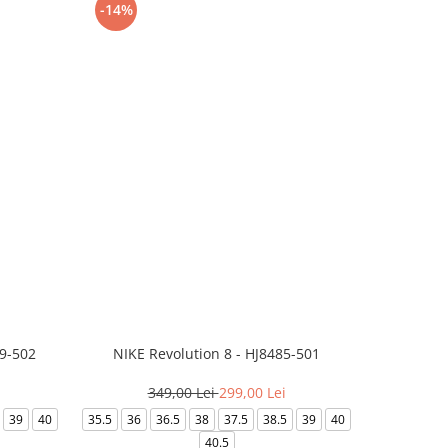
-14%
-24%
99-502
NIKE Revolution 8 - HJ8485-501
Saboti 
349,00 Lei
299,00 Lei
3
39
40
35.5
36
36.5
38
37.5
38.5
39
40
36-
40.5