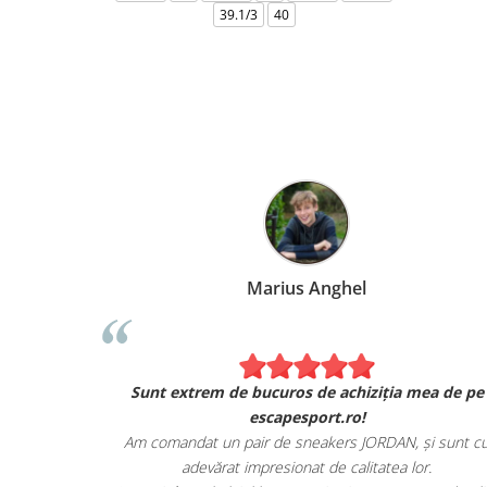
39.1/3
40
Marius Anghel
Sunt extrem de bucuros de achiziția mea de pe
escapesport.ro!
Am comandat un pair de sneakers JORDAN, și sunt c
adevărat impresionat de calitatea lor.