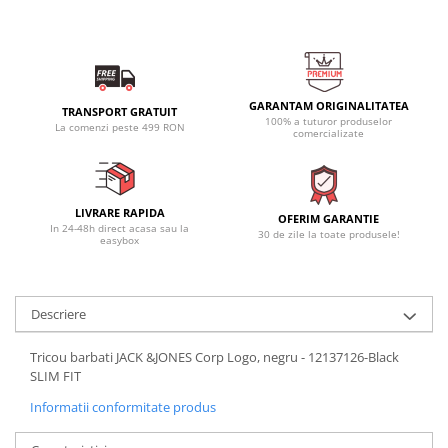
GARANTAM ORIGINALITATEA
TRANSPORT GRATUIT
100% a tuturor produselor
La comenzi peste 499 RON
comercializate
LIVRARE RAPIDA
OFERIM GARANTIE
In 24-48h direct acasa sau la
30 de zile la toate produsele!
easybox
Descriere
Tricou barbati JACK &JONES Corp Logo, negru - 12137126-Black
SLIM FIT
Informatii conformitate produs