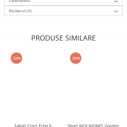
Caracteristici
Review-uri
(0)
PRODUSE SIMILARE
-23%
-50%
Saboti Crocs Echo X -
Short JACK &JONES Gordon