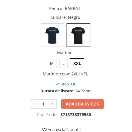
Pentru
:
BARBATI
Culoare
: Negru
Marime
:
M
L
XXL
Marime_conv
:
2XL INTL
IN STOC
Durata de livrare:
24-72 ore
ADAUGA IN COS
Cod Produs:
5713738379960
Adauga la Favorite