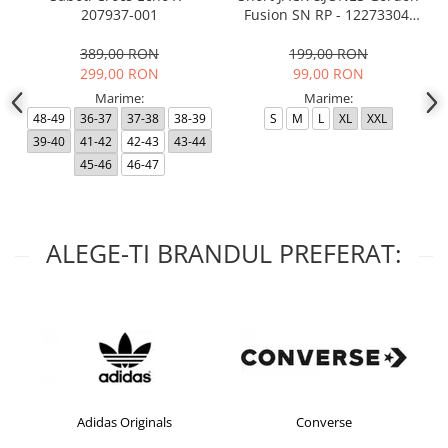
207937-001
Fusion SN RP - 12273304-
Black RP
389,00 RON
199,00 RON
299,00 RON
99,00 RON
Marime:
Marime:
48-49
36-37
37-38
38-39
S
M
L
XL
XXL
39-40
41-42
42-43
43-44
45-46
46-47
ALEGE-TI BRANDUL PREFERAT:
Adidas Originals
Converse