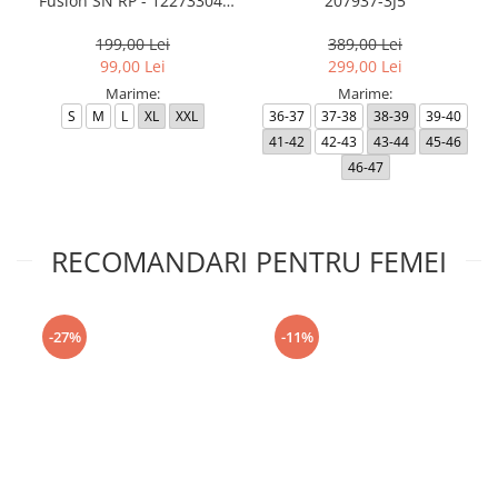
Fusion SN RP - 12273304-
207937-3J5
Black RP
199,00 Lei
389,00 Lei
99,00 Lei
299,00 Lei
Marime:
Marime:
S
M
L
XL
XXL
36-37
37-38
38-39
39-40
41-42
42-43
43-44
45-46
46-47
RECOMANDARI PENTRU FEMEI
-27%
-11%