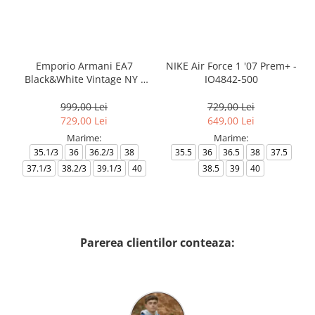
Emporio Armani EA7
NIKE Air Force 1 '07 Prem+ -
Black&White Vintage NY -
IO4842-500
AF18609-7X000541-MZ926
999,00 Lei
729,00 Lei
729,00 Lei
649,00 Lei
Marime:
Marime:
35.1/3
36
36.2/3
38
35.5
36
36.5
38
37.5
37.1/3
38.2/3
39.1/3
40
38.5
39
40
Parerea clientilor conteaza: