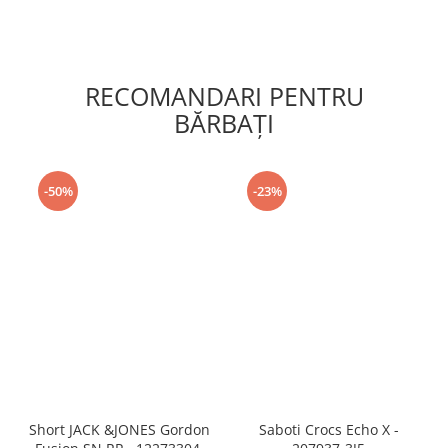
RECOMANDARI PENTRU
BĂRBAŢI
-50%
-23%
Short JACK &JONES Gordon
Saboti Crocs Echo X -