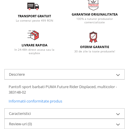
GARANTAM ORIGINALITATEA
TRANSPORT GRATUIT
100% a tuturor produselor
La comenzi peste 499 RON
comercializate
LIVRARE RAPIDA
OFERIM GARANTIE
In 24-48h direct acasa sau la
30 de zile la toate produsele!
easybox
Descriere
Pantofi sport barbati PUMA Future Rider Displaced, multicolor -
383148-02
Informatii conformitate produs
Caracteristici
Review-uri
(0)