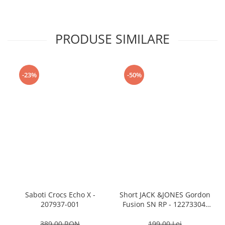
PRODUSE SIMILARE
-23%
-50%
Saboti Crocs Echo X -
Short JACK &JONES Gordon
207937-001
Fusion SN RP - 12273304-
Black RP
389,00 RON
199,00 Lei