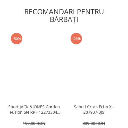
RECOMANDARI PENTRU
BĂRBAŢI
-50%
-23%
Short JACK &JONES Gordon
Saboti Crocs Echo X -
Fusion SN RP - 12273304-
207937-3J5
Black RP
199,00 RON
389,00 RON