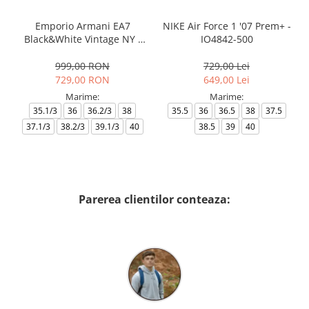
Emporio Armani EA7
NIKE Air Force 1 '07 Prem+ -
Black&White Vintage NY -
IO4842-500
AF18609-7X000541-MZ926
999,00 RON
729,00 Lei
729,00 RON
649,00 Lei
Marime:
Marime:
35.1/3
36
36.2/3
38
35.5
36
36.5
38
37.5
37.1/3
38.2/3
39.1/3
40
38.5
39
40
Parerea clientilor conteaza: