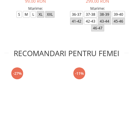
99,00 RON
299,00 RON
Marime:
Marime:
S
M
L
XL
XXL
36-37
37-38
38-39
39-40
41-42
42-43
43-44
45-46
46-47
RECOMANDARI PENTRU FEMEI
-27%
-11%