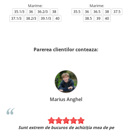
Marime:
Marime:
35.1/3
36
36.2/3
38
35.5
36
36.5
38
37.5
37.1/3
38.2/3
39.1/3
40
38.5
39
40
Parerea clientilor conteaza:
Marius Anghel
Sunt extrem de bucuros de achiziția mea de pe