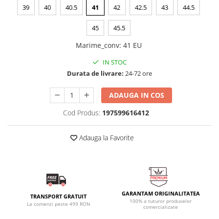
39
40
40.5
41
42
42.5
43
44.5
45
45.5
Marime_conv
:
41 EU
IN STOC
Durata de livrare:
24-72 ore
ADAUGA IN COS
Cod Produs:
197599616412
Adauga la Favorite
GARANTAM ORIGINALITATEA
TRANSPORT GRATUIT
100% a tuturor produselor
La comenzi peste 499 RON
comercializate