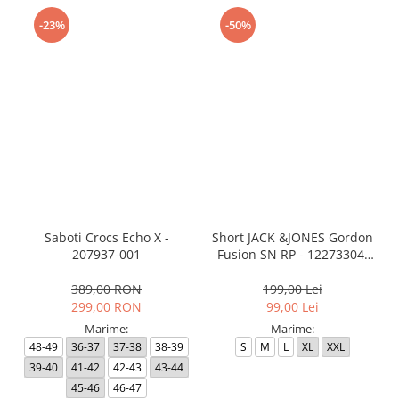
-23%
-50%
Saboti Crocs Echo X -
Short JACK &JONES Gordon
207937-001
Fusion SN RP - 12273304-
Black RP
389,00 RON
199,00 Lei
299,00 RON
99,00 Lei
Marime:
Marime:
48-49
36-37
37-38
38-39
S
M
L
XL
XXL
39-40
41-42
42-43
43-44
45-46
46-47