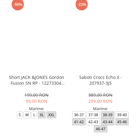
-50%
-23%
Short JACK &JONES Gordon
Saboti Crocs Echo X -
Fusion SN RP - 12273304-
207937-3J5
Black RP
199,00 RON
389,00 RON
99,00 RON
299,00 RON
Marime:
Marime:
S
M
L
XL
XXL
36-37
37-38
38-39
39-40
41-42
42-43
43-44
45-46
46-47