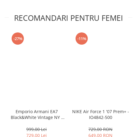
RECOMANDARI PENTRU FEMEI
-27%
-11%
Emporio Armani EA7
NIKE Air Force 1 '07 Prem+ -
Black&White Vintage NY -
IO4842-500
AF18609-7X000541-MZ926
999,00 Lei
729,00 RON
729,00 Lei
649,00 RON