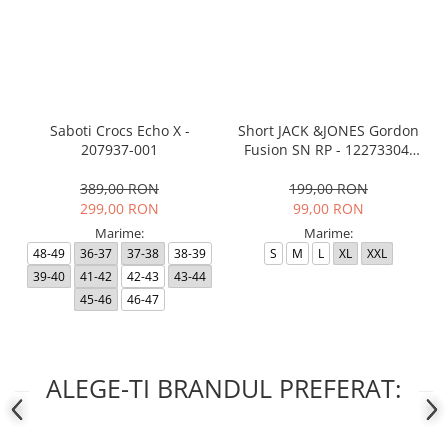
Saboti Crocs Echo X -
Short JACK &JONES Gordon
207937-001
Fusion SN RP - 12273304-
Black RP
389,00 RON
199,00 RON
299,00 RON
99,00 RON
Marime:
Marime:
48-49
36-37
37-38
38-39
S
M
L
XL
XXL
39-40
41-42
42-43
43-44
45-46
46-47
ALEGE-TI BRANDUL PREFERAT: