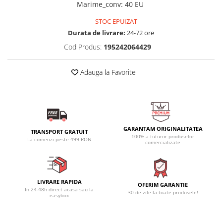
Marime_conv
:
40 EU
STOC EPUIZAT
Durata de livrare:
24-72 ore
Cod Produs:
195242064429
Adauga la Favorite
GARANTAM ORIGINALITATEA
TRANSPORT GRATUIT
100% a tuturor produselor
La comenzi peste 499 RON
comercializate
LIVRARE RAPIDA
OFERIM GARANTIE
In 24-48h direct acasa sau la
30 de zile la toate produsele!
easybox