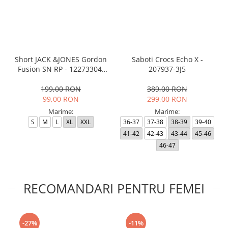
Short JACK &JONES Gordon
Saboti Crocs Echo X -
Fusion SN RP - 12273304-
207937-3J5
Black RP
199,00 RON
389,00 RON
99,00 RON
299,00 RON
Marime:
Marime:
S
M
L
XL
XXL
36-37
37-38
38-39
39-40
41-42
42-43
43-44
45-46
46-47
RECOMANDARI PENTRU FEMEI
-27%
-11%