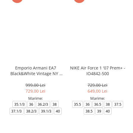
Emporio Armani EA7
NIKE Air Force 1 '07 Prem+ -
Black&White Vintage NY -
IO4842-500
AF18609-7X000541-MZ926
999,00 Lei
729,00 Lei
729,00 Lei
649,00 Lei
Marime:
Marime:
35.1/3
36
36.2/3
38
35.5
36
36.5
38
37.5
37.1/3
38.2/3
39.1/3
40
38.5
39
40