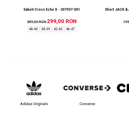
Saboti Crocs Echo X - 207937-001
Short JACK &J
299,00 RON
389,00 RON
19
48-49
38-39
42-43
46-47
Adidas Originals
Converse
c