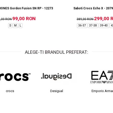
ONES Gordon Fusion SN RP - 12273304-Black RP
Saboti Crocs Echo X - 207
99,00 RON
299,00 
9,00 RON
389,00 RON
S
M
L
36-37
37-38
39-40
4
ALEGE-TI BRANDUL PREFERAT:
rocs
Desigual
Emporio Armani