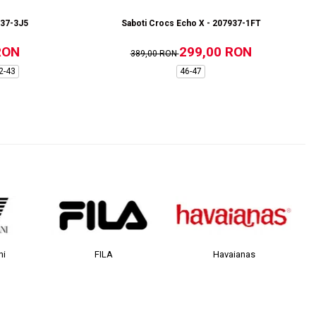
937-3J5
Saboti Crocs Echo X - 207937-1FT
RON
299,00 RON
389,00 RON
2-43
46-47
FILA
Havaianas