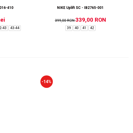
1016-410
NIKE Uplift SC - IB2765-001
ei
339,00 RON
399,00 RON
2-43
43-44
39
40
41
42
-14%