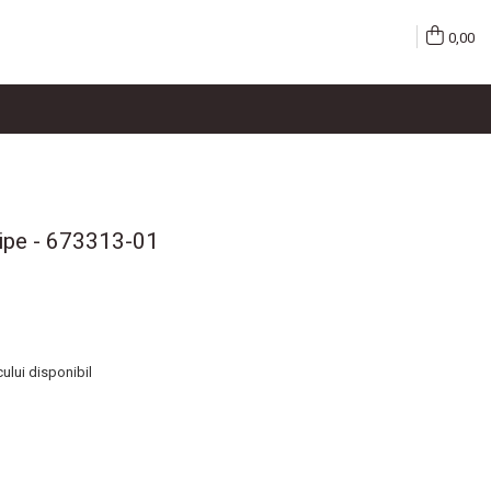
0,00
pe - 673313-01
cului disponibil