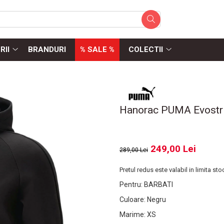
RII
BRANDURI
% SALE %
COLECTII
Hanorac PUMA Evostri
249,00 Lei
289,00 Lei
Pretul redus este valabil in limita sto
Pentru
:
BARBATI
Culoare
:
Negru
Marime
:
XS