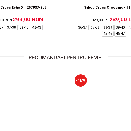
 Crocs Echo X - 207937-3J5
Saboti Crocs Crocband - 1
299,00 RON
239,00 L
,00 RON
329,00 Lei
37
37-38
39-40
42-43
36-37
37-38
38-39
39-40
4
45-46
46-47
RECOMANDARI PENTRU FEMEI
-16%