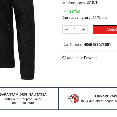
Marime_conv
:
XS INTL
IN STOC
Durata de livrare:
24-72 ore
ADAUG
Cod Produs:
4065453075001
Adauga la Favorite
GARANTAM ORIGINALITATEA
LIVRARE RAP
100% a tuturor produselor
In 24-48h direct acasa s
comercializate