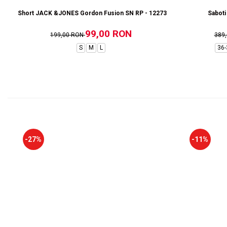
Short JACK &JONES Gordon Fusion SN RP - 12273304-Black RP
Saboti
99,00 RON
199,00 RON
389
S
M
L
36-
-27%
-11%