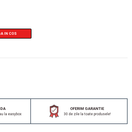
A IN COS
IDA
OFERIM GARANTIE
au la easybox
30 de zile la toate produsele!