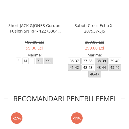
Short JACK &JONES Gordon
Saboti Crocs Echo X -
Fusion SN RP - 12273304-
207937-3J5
Black RP
199,00 Lei
389,00 Lei
99,00 Lei
299,00 Lei
Marime:
Marime:
S
M
L
XL
XXL
36-37
37-38
38-39
39-40
41-42
42-43
43-44
45-46
46-47
RECOMANDARI PENTRU FEMEI
-27%
-11%