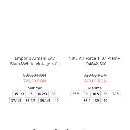
Emporio Armani EA7
NIKE Air Force 1 '07 Prem+ -
Black&White Vintage NY -
IO4842-500
AF18609-7X000541-MZ926
999,00 RON
729,00 RON
729,00 RON
649,00 RON
Marime:
Marime:
35.1/3
36
36.2/3
38
35.5
36
36.5
38
37.5
37.1/3
38.2/3
39.1/3
40
38.5
39
40