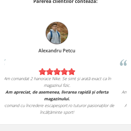
Parerea clientilor conteaza:
Birzoi Miruna
t ca în
Sunt foarte mulțumita de achiziția mea de pe
escapesport.ro!
oferta
Am comandat o pereche de sneakers Jordan și sunt extre
fericita cu modul in care mi se potrivesc.
aților de
Aceștia au toate caracteristicile specifice mărcii, iar calita
este excelentă.