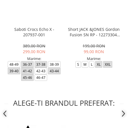
Saboti Crocs Echo X -
Short JACK &JONES Gordon
207937-001
Fusion SN RP - 12273304-
Black RP
389,00 RON
199,00 RON
299,00 RON
99,00 RON
Marime:
Marime:
48-49
36-37
37-38
38-39
S
M
L
XL
XXL
39-40
41-42
42-43
43-44
45-46
46-47
ALEGE-TI BRANDUL PREFERAT: