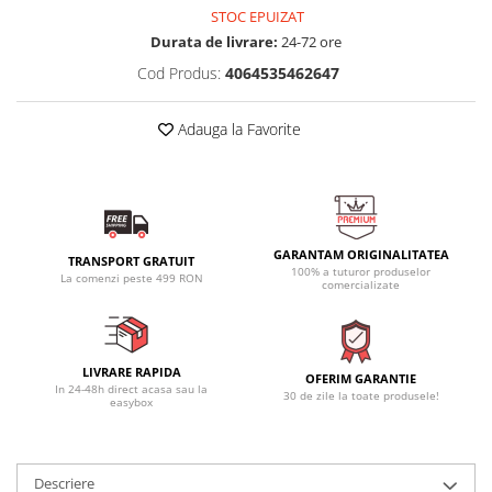
STOC EPUIZAT
Durata de livrare:
24-72 ore
Cod Produs:
4064535462647
Adauga la Favorite
GARANTAM ORIGINALITATEA
TRANSPORT GRATUIT
100% a tuturor produselor
La comenzi peste 499 RON
comercializate
LIVRARE RAPIDA
OFERIM GARANTIE
In 24-48h direct acasa sau la
30 de zile la toate produsele!
easybox
Descriere