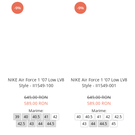
-9%
-9%
NIKE Air Force 1 '07 Low LV8
NIKE Air Force 1 '07 Low LV8
Style - II1549-100
Style - II1549-001
649,00 RON
649,00 RON
589,00 RON
589,00 RON
Marime:
Marime:
39
40
40.5
41
42
40
40.5
41
42
42.5
42.5
43
44
44.5
43
44
44.5
45