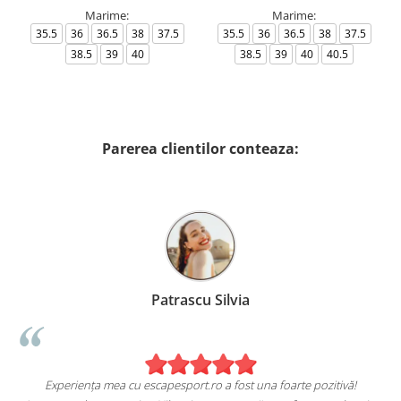
Marime:
Marime:
35.5
36
36.5
38
37.5
35.5
36
36.5
38
37.5
38.5
39
40
38.5
39
40
40.5
Parerea clientilor conteaza:
Patrascu Silvia
Experiența mea cu escapesport.ro a fost una foarte pozitivă!