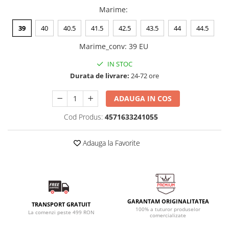
Marime
:
39
40
40.5
41.5
42.5
43.5
44
44.5
Marime_conv
:
39 EU
IN STOC
Durata de livrare:
24-72 ore
ADAUGA IN COS
Cod Produs:
4571633241055
Adauga la Favorite
GARANTAM ORIGINALITATEA
TRANSPORT GRATUIT
100% a tuturor produselor
La comenzi peste 499 RON
comercializate