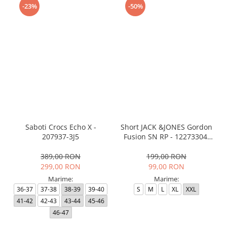
-23%
-50%
Saboti Crocs Echo X -
Short JACK &JONES Gordon
207937-3J5
Fusion SN RP - 12273304-
Black RP
389,00 RON
199,00 RON
299,00 RON
99,00 RON
Marime:
Marime:
36-37
37-38
38-39
39-40
S
M
L
XL
XXL
41-42
42-43
43-44
45-46
46-47