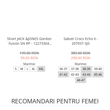
Short JACK &JONES Gordon
Saboti Crocs Echo X -
Fusion SN RP - 12273304-
207937-3J5
Black RP
199,00 RON
389,00 RON
99,00 RON
299,00 RON
Marime:
Marime:
S
M
L
XL
XXL
36-37
37-38
38-39
39-40
41-42
42-43
43-44
45-46
46-47
RECOMANDARI PENTRU FEMEI