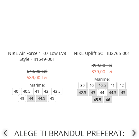
NIKE Air Force 1 '07 Low LV8
NIKE Uplift SC - IB2765-001
Style - II1549-001
399,00 Lei
649,00 Lei
339,00 Lei
589,00 Lei
Marime:
Marime:
39
40
40.5
41
42
40
40.5
41
42
42.5
42.5
43
44
44.5
45
43
44
44.5
45
45.5
46
ALEGE-TI BRANDUL PREFERAT: