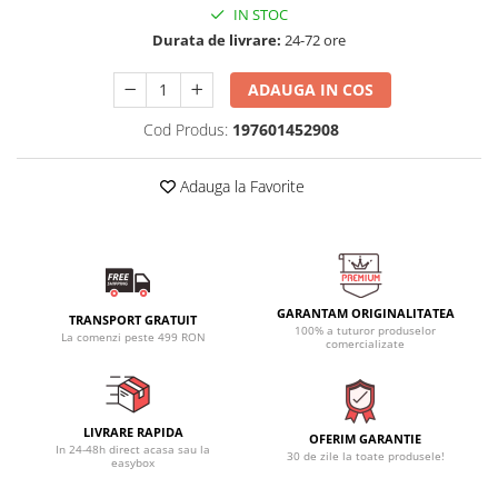
IN STOC
Durata de livrare:
24-72 ore
ADAUGA IN COS
Cod Produs:
197601452908
Adauga la Favorite
GARANTAM ORIGINALITATEA
TRANSPORT GRATUIT
100% a tuturor produselor
La comenzi peste 499 RON
comercializate
LIVRARE RAPIDA
OFERIM GARANTIE
In 24-48h direct acasa sau la
30 de zile la toate produsele!
easybox