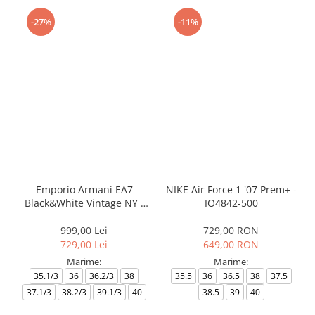
-27%
-11%
Emporio Armani EA7
NIKE Air Force 1 '07 Prem+ -
Black&White Vintage NY -
IO4842-500
AF18609-7X000541-MZ926
999,00 Lei
729,00 RON
729,00 Lei
649,00 RON
Marime:
Marime:
35.1/3
36
36.2/3
38
35.5
36
36.5
38
37.5
37.1/3
38.2/3
39.1/3
40
38.5
39
40