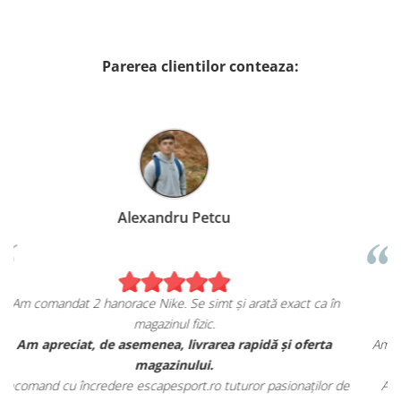
Parerea clientilor conteaza:
Birzoi Miruna
act ca în
Sunt foarte mulțumita de achiziția mea de pe
escapesport.ro!
i oferta
Am comandat o pereche de sneakers Jordan și sunt ext
fericita cu modul in care mi se potrivesc.
onaților de
Aceștia au toate caracteristicile specifice mărcii, iar cal