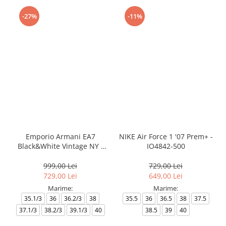
-27%
-11%
Emporio Armani EA7
NIKE Air Force 1 '07 Prem+ -
Black&White Vintage NY -
IO4842-500
AF18609-7X000541-MZ926
999,00 Lei
729,00 Lei
729,00 Lei
649,00 Lei
Marime:
Marime:
35.1/3
36
36.2/3
38
35.5
36
36.5
38
37.5
37.1/3
38.2/3
39.1/3
40
38.5
39
40