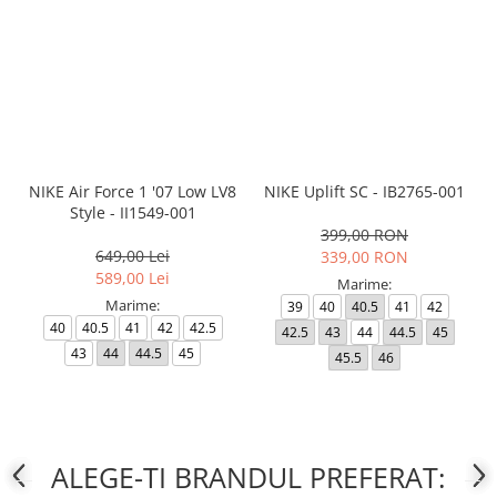
NIKE Air Force 1 '07 Low LV8
NIKE Uplift SC - IB2765-001
Style - II1549-001
399,00 RON
649,00 Lei
339,00 RON
589,00 Lei
Marime:
Marime:
39
40
40.5
41
42
40
40.5
41
42
42.5
42.5
43
44
44.5
45
43
44
44.5
45
45.5
46
ALEGE-TI BRANDUL PREFERAT: