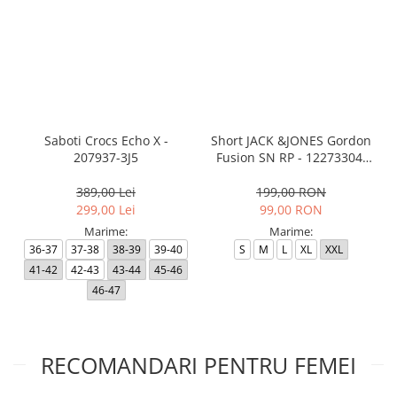
Saboti Crocs Echo X -
Short JACK &JONES Gordon
207937-3J5
Fusion SN RP - 12273304-
Black RP
389,00 Lei
199,00 RON
299,00 Lei
99,00 RON
Marime:
Marime:
36-37
37-38
38-39
39-40
S
M
L
XL
XXL
41-42
42-43
43-44
45-46
46-47
RECOMANDARI PENTRU FEMEI