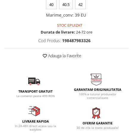
40
40.5
42
Marime_conv
:
39 EU
STOC EPUIZAT
Durata de livrare:
24-72 ore
Cod Produs:
198487983326
Adauga la Favorite
GARANTAM ORIGINALITATEA
TRANSPORT GRATUIT
100% a tuturor produselor
La comenzi peste 499 RON
comercializate
LIVRARE RAPIDA
OFERIM GARANTIE
In 24-48h direct acasa sau la
30 de zile la toate produsele!
easybox