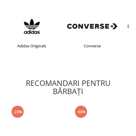
s
Converse
crocs
RECOMANDARI PENTRU
BĂRBAŢI
-23%
-50%