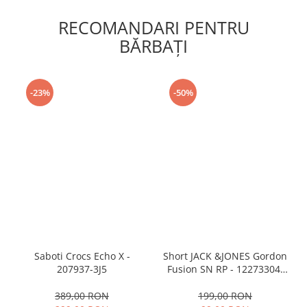
RECOMANDARI PENTRU
BĂRBAŢI
-23%
-50%
Saboti Crocs Echo X -
Short JACK &JONES Gordon
207937-3J5
Fusion SN RP - 12273304-
Black RP
389,00 RON
199,00 RON