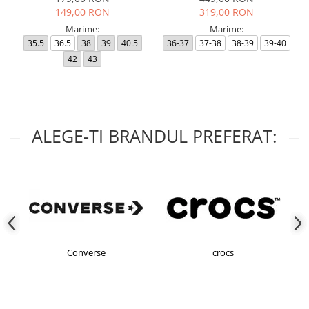
149,00 RON
319,00 RON
Marime:
Marime:
35.5
36.5
38
39
40.5
36-37
37-38
38-39
39-40
42
43
ALEGE-TI BRANDUL PREFERAT:
Converse
crocs