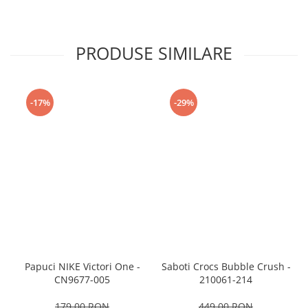
PRODUSE SIMILARE
-17%
-29%
Papuci NIKE Victori One -
Saboti Crocs Bubble Crush -
CN9677-005
210061-214
179,00 RON
449,00 RON