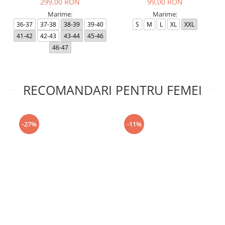
299,00 RON
99,00 RON
Marime:
Marime:
36-37
37-38
38-39
39-40
S
M
L
XL
XXL
41-42
42-43
43-44
45-46
46-47
RECOMANDARI PENTRU FEMEI
-27%
-11%