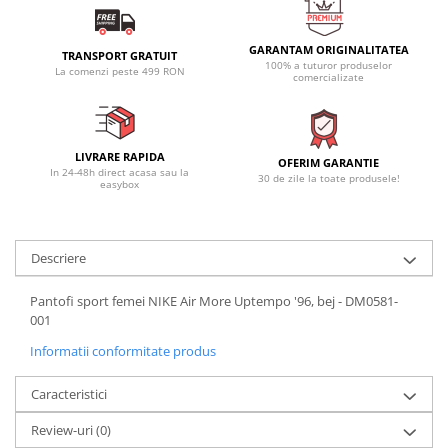
GARANTAM ORIGINALITATEA
TRANSPORT GRATUIT
100% a tuturor produselor
La comenzi peste 499 RON
comercializate
LIVRARE RAPIDA
OFERIM GARANTIE
In 24-48h direct acasa sau la
30 de zile la toate produsele!
easybox
Descriere
Pantofi sport femei NIKE Air More Uptempo '96, bej - DM0581-
001
Informatii conformitate produs
Caracteristici
Review-uri
(0)