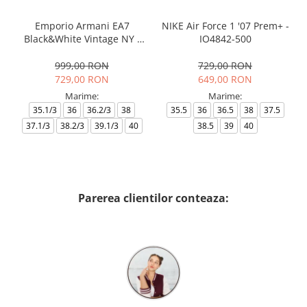
Emporio Armani EA7
NIKE Air Force 1 '07 Prem+ -
Black&White Vintage NY -
IO4842-500
AF18609-7X000541-MZ926
999,00 RON
729,00 RON
729,00 RON
649,00 RON
Marime:
Marime:
35.1/3
36
36.2/3
38
35.5
36
36.5
38
37.5
37.1/3
38.2/3
39.1/3
40
38.5
39
40
Parerea clientilor conteaza: