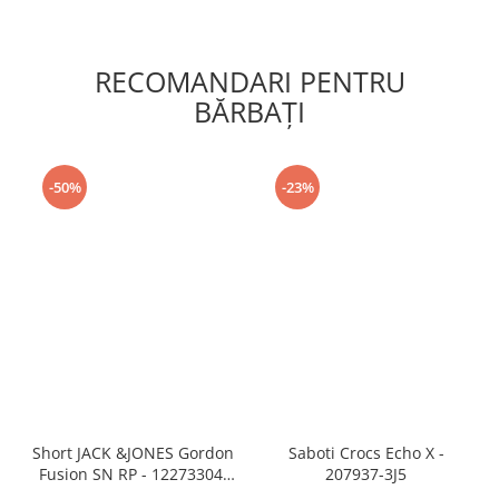
RECOMANDARI PENTRU
BĂRBAŢI
-50%
-23%
Short JACK &JONES Gordon
Saboti Crocs Echo X -
Fusion SN RP - 12273304-
207937-3J5
Black RP