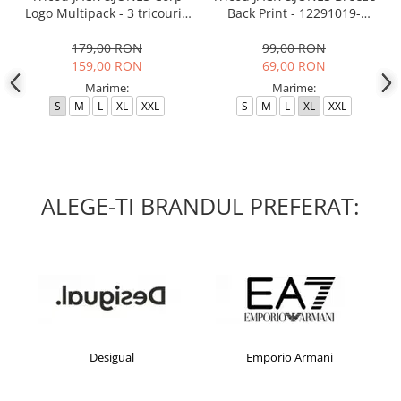
Logo Multipack - 3 tricouri -
Back Print - 12291019-
12191330-White
Poseidon
179,00 RON
99,00 RON
159,00 RON
69,00 RON
Marime:
Marime:
S
M
L
XL
XXL
S
M
L
XL
XXL
ALEGE-TI BRANDUL PREFERAT:
Desigual
Emporio Armani