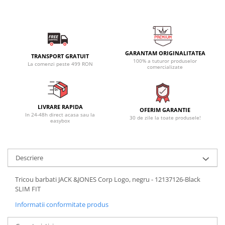
GARANTAM ORIGINALITATEA
TRANSPORT GRATUIT
100% a tuturor produselor
La comenzi peste 499 RON
comercializate
LIVRARE RAPIDA
OFERIM GARANTIE
In 24-48h direct acasa sau la
30 de zile la toate produsele!
easybox
Descriere
Tricou barbati JACK &JONES Corp Logo, negru - 12137126-Black
SLIM FIT
Informatii conformitate produs