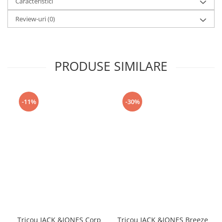
Caracteristici
Review-uri
(0)
PRODUSE SIMILARE
-11%
-30%
Tricou JACK &JONES Corp
Tricou JACK &JONES Breeze