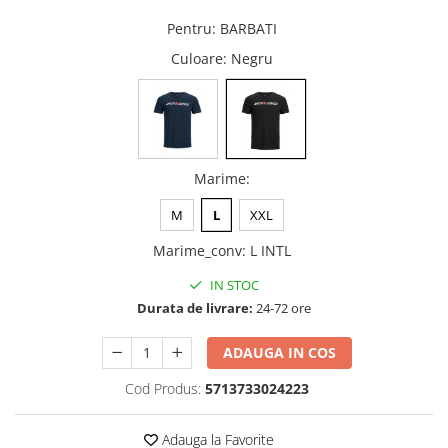
Pentru
:
BARBATI
Culoare
: Negru
Marime
:
M
L
XXL
Marime_conv
:
L INTL
IN STOC
Durata de livrare:
24-72 ore
ADAUGA IN COS
Cod Produs:
5713733024223
Adauga la Favorite