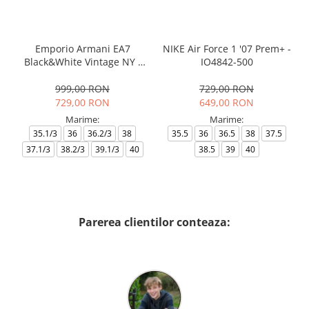
Emporio Armani EA7
NIKE Air Force 1 '07 Prem+ -
Black&White Vintage NY -
IO4842-500
AF18609-7X000541-MZ926
999,00 RON
729,00 RON
729,00 RON
649,00 RON
Marime:
Marime:
35.1/3
36
36.2/3
38
35.5
36
36.5
38
37.5
37.1/3
38.2/3
39.1/3
40
38.5
39
40
Parerea clientilor conteaza: