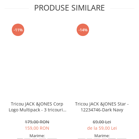
PRODUSE SIMILARE
-11%
-14%
Tricou JACK &JONES Corp
Tricou JACK &JONES Star -
Logo Multipack - 3 tricouri -
12234746-Dark Navy
12191330-White
179,00 RON
69,00 Lei
159,00 RON
de la 59,00 Lei
Marime:
Marime: