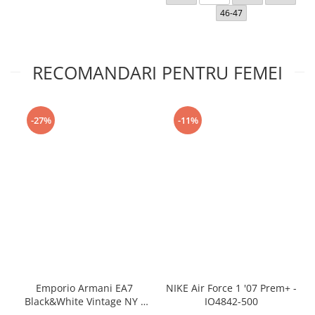
46-47
RECOMANDARI PENTRU FEMEI
-27%
-11%
Emporio Armani EA7
NIKE Air Force 1 '07 Prem+ -
Black&White Vintage NY -
IO4842-500
AF18609-7X000541-MZ926