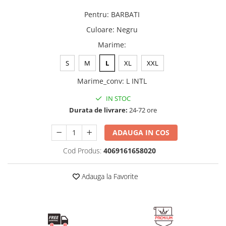
Pentru
:
BARBATI
Culoare
:
Negru
Marime
:
S
M
L
XL
XXL
Marime_conv
:
L INTL
IN STOC
Durata de livrare:
24-72 ore
ADAUGA IN COS
Cod Produs:
4069161658020
Adauga la Favorite