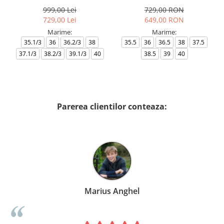
999,00 Lei
729,00 RON
729,00 Lei
649,00 RON
Marime:
Marime:
35.1/3
36
36.2/3
38
35.5
36
36.5
38
37.5
37.1/3
38.2/3
39.1/3
40
38.5
39
40
Parerea clientilor conteaza:
Marius Anghel