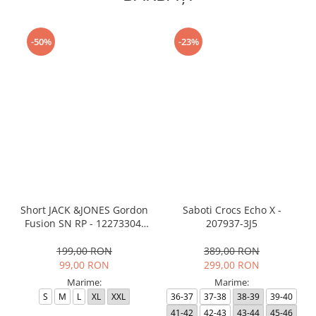
-50%
-23%
Short JACK &JONES Gordon
Saboti Crocs Echo X -
Fusion SN RP - 12273304-
207937-3J5
Black RP
199,00 RON
389,00 RON
99,00 RON
299,00 RON
Marime:
Marime:
S
M
L
XL
XXL
36-37
37-38
38-39
39-40
41-42
42-43
43-44
45-46