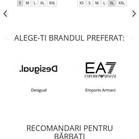
S
M
L
XL
XXL
XS
S
M
L
XL
XXL
ALEGE-TI BRANDUL PREFERAT:
Desigual
Emporio Armani
RECOMANDARI PENTRU
BĂRBAŢI