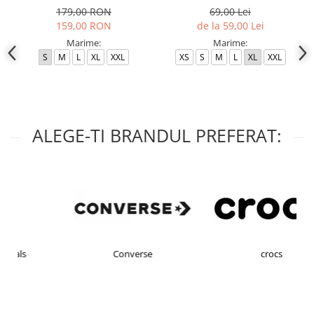
179,00 RON
69,00 Lei
159,00 RON
de la 59,00 Lei
Marime:
Marime:
S
M
L
XL
XXL
XS
S
M
L
XL
XXL
ALEGE-TI BRANDUL PREFERAT:
Converse
crocs