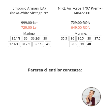
Emporio Armani EA7
NIKE Air Force 1 '07 Prem+ -
Black&White Vintage NY -
IO4842-500
AF18609-7X000541-MZ926
999,00 Lei
729,00 RON
729,00 Lei
649,00 RON
Marime:
Marime:
35.1/3
36
36.2/3
38
35.5
36
36.5
38
37.5
37.1/3
38.2/3
39.1/3
40
38.5
39
40
Parerea clientilor conteaza: