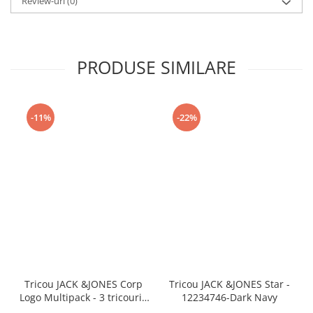
Review-uri
(0)
PRODUSE SIMILARE
-11%
-22%
Tricou JACK &JONES Corp
Tricou JACK &JONES Star -
Logo Multipack - 3 tricouri -
12234746-Dark Navy
12191330-White