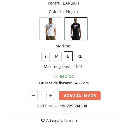
Pentru
:
BARBATI
Culoare
: Negru
Marime
:
S
M
L
XL
Marime_conv
:
L INTL
IN STOC
Durata de livrare:
24-72 ore
ADAUGA IN COS
Cod Produs:
198729394538
Adauga la Favorite