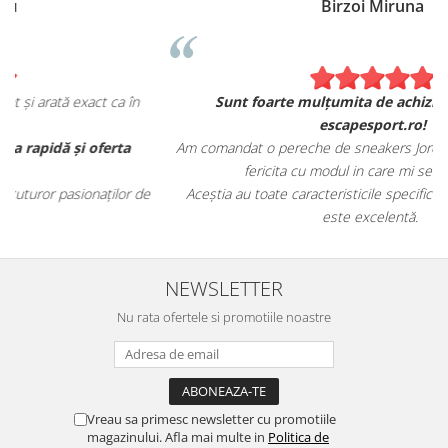
Birzoi Miruna
Sunt foarte mulțumita de achiziția mea de pe
escapesport.ro!
Am comandat o pereche de sneakers Jordan și sunt extrem de
fericita cu modul in care mi se potrivesc.
e
Aceștia au toate caracteristicile specifice mărcii, iar calitatea
este excelentă.
NEWSLETTER
Nu rata ofertele si promotiile noastre
Vreau sa primesc newsletter cu promotiile
magazinului. Afla mai multe in
Politica de