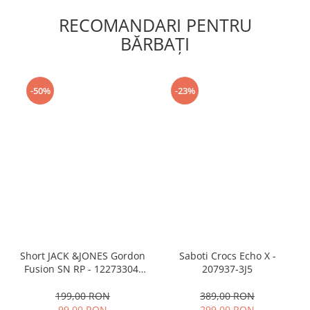
RECOMANDARI PENTRU
BĂRBAŢI
-50%
-23%
Short JACK &JONES Gordon
Saboti Crocs Echo X -
Fusion SN RP - 12273304-
207937-3J5
Black RP
199,00 RON
389,00 RON
99,00 RON
299,00 RON