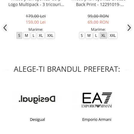
Logo Multipack - 3 tricouri -
Back Print - 12291019-
12191330-White
Poseidon
179,00 Lei
99,00 RON
159,00 Lei
69,00 RON
Marime:
Marime:
S
M
L
XL
XXL
S
M
L
XL
XXL
ALEGE-TI BRANDUL PREFERAT:
Desigual
Emporio Armani