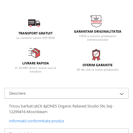
GARANTAM ORIGINALITATEA
TRANSPORT GRATUIT
100% a tuturor produselor
La comenzi peste 499 RON
comercializate
LIVRARE RAPIDA
OFERIM GARANTIE
In 24-48h direct acasa sau la
30 de zile la toate produsele!
easybox
Descriere
Tricou barbati JACK &JONES Organic Relaxed Studio SN, bej -
12299416-Moonbeam
Informatii conformitate produs