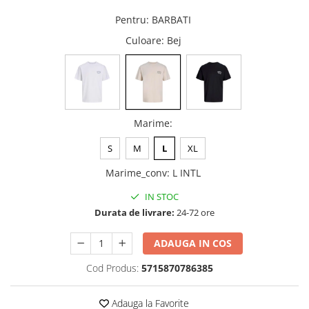
Pentru
:
BARBATI
Culoare
: Bej
Marime
:
S
M
L
XL
Marime_conv
:
L INTL
IN STOC
Durata de livrare:
24-72 ore
ADAUGA IN COS
Cod Produs:
5715870786385
Adauga la Favorite