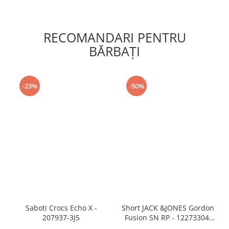
RECOMANDARI PENTRU
BĂRBAŢI
-23%
-50%
Saboti Crocs Echo X -
Short JACK &JONES Gordon
207937-3J5
Fusion SN RP - 12273304-
Black RP