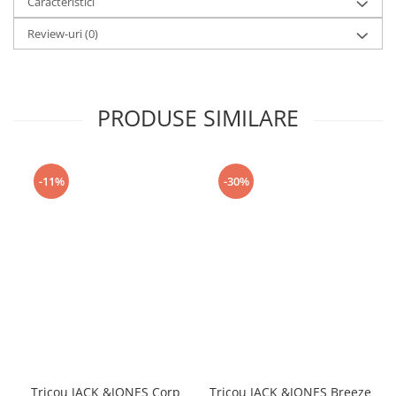
Caracteristici
Review-uri
(0)
PRODUSE SIMILARE
-11%
-30%
Tricou JACK &JONES Corp
Tricou JACK &JONES Breeze