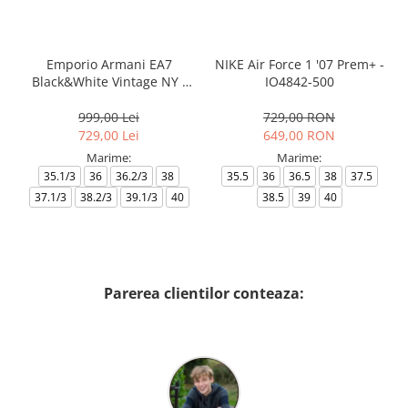
Emporio Armani EA7
NIKE Air Force 1 '07 Prem+ -
Black&White Vintage NY -
IO4842-500
AF18609-7X000541-MZ926
999,00 Lei
729,00 RON
729,00 Lei
649,00 RON
Marime:
Marime:
35.1/3
36
36.2/3
38
35.5
36
36.5
38
37.5
37.1/3
38.2/3
39.1/3
40
38.5
39
40
Parerea clientilor conteaza: