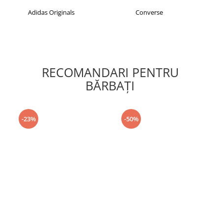
s
Converse
crocs
RECOMANDARI PENTRU
BĂRBAŢI
-23%
-50%