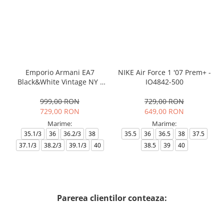
Emporio Armani EA7
NIKE Air Force 1 '07 Prem+ -
Black&White Vintage NY -
IO4842-500
AF18609-7X000541-MZ926
999,00 RON
729,00 RON
729,00 RON
649,00 RON
Marime:
Marime:
35.1/3
36
36.2/3
38
35.5
36
36.5
38
37.5
37.1/3
38.2/3
39.1/3
40
38.5
39
40
Parerea clientilor conteaza: