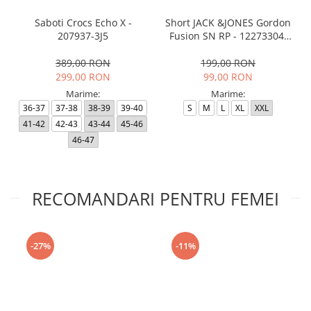
Saboti Crocs Echo X -
Short JACK &JONES Gordon
207937-3J5
Fusion SN RP - 12273304-
Black RP
389,00 RON
199,00 RON
299,00 RON
99,00 RON
Marime:
Marime:
36-37
37-38
38-39
39-40
S
M
L
XL
XXL
41-42
42-43
43-44
45-46
46-47
RECOMANDARI PENTRU FEMEI
-27%
-11%