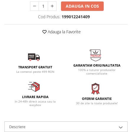
ADAUGA IN COS
Cod Produs:
199012241409
Adauga la Favorite
GARANTAM ORIGINALITATEA
TRANSPORT GRATUIT
100% a tuturor produselor
La comenzi peste 499 RON
comercializate
LIVRARE RAPIDA
OFERIM GARANTIE
In 24-48h direct acasa sau la
30 de zile la toate produsele!
easybox
Descriere