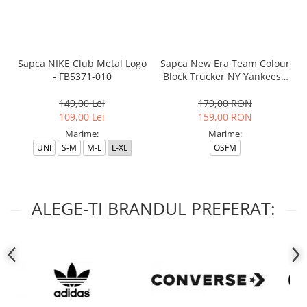
Sapca NIKE Club Metal Logo
Sapca New Era Team Colour
- FB5371-010
Block Trucker NY Yankees -
12380796
149,00 Lei
179,00 RON
109,00 Lei
159,00 RON
Marime:
Marime:
UNI
S-M
M-L
L-XL
OSFM
ALEGE-TI BRANDUL PREFERAT: