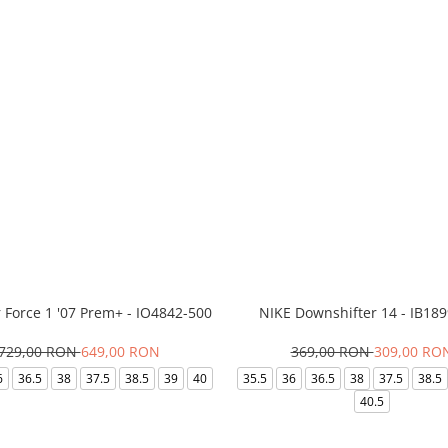
r Force 1 '07 Prem+ - IO4842-500
NIKE Downshifter 14 - IB18
729,00 RON
649,00 RON
369,00 RON
309,00 RO
6
36.5
38
37.5
38.5
39
40
35.5
36
36.5
38
37.5
38.5
40.5