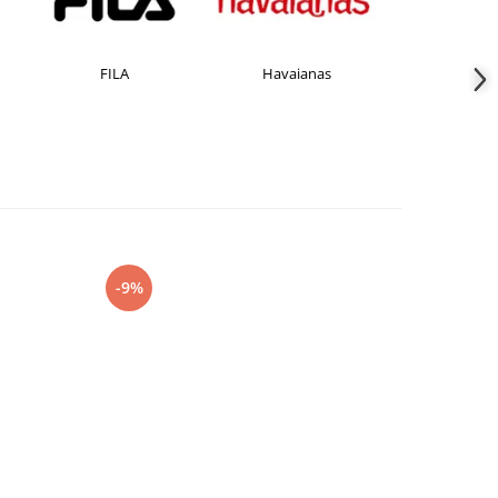
FILA
Havaianas
JACK &JONES
-9%
-15%