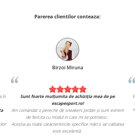
Parerea clientilor conteaza:
Birzoi Miruna
exact ca în
Sunt foarte mulțumita de achiziția mea de pe
escapesport.ro!
și oferta
Am comandat o pereche de sneakers Jordan și sunt extr
de fericita cu modul in care mi se potrivesc.
asionaților
Aceștia au toate caracteristicile specifice mărcii, iar calitat
este excelentă.