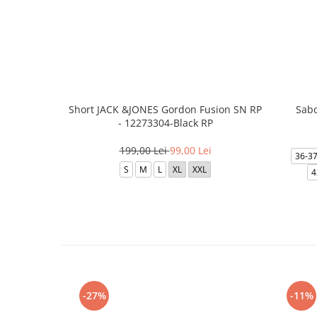
Short JACK &JONES Gordon Fusion SN RP
Sabo
- 12273304-Black RP
199,00 Lei
99,00 Lei
36-3
S
M
L
XL
XXL
4
-27%
-11%