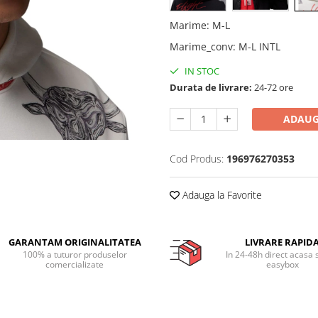
Marime
:
M-L
Marime_conv
:
M-L INTL
IN STOC
Durata de livrare:
24-72 ore
ADAUG
Cod Produs:
196976270353
Adauga la Favorite
GARANTAM ORIGINALITATEA
LIVRARE RAPID
100% a tuturor produselor
In 24-48h direct acasa 
comercializate
easybox