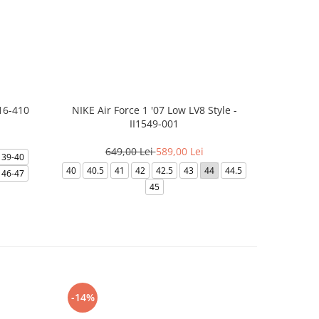
16-410
NIKE Air Force 1 '07 Low LV8 Style -
NIKE
II1549-001
3
649,00 Lei
589,00 Lei
39-40
39
40
40
40.5
41
42
42.5
43
44
44.5
46-47
45
-14%
-24%