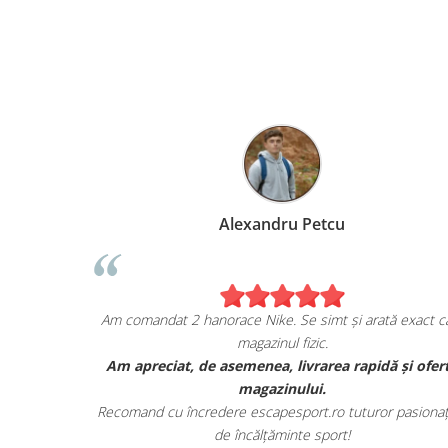
Alexandru Petcu
ziția mea de pe
Am comandat 2 hanorace Nike. Se simt și arată 
magazinul fizic.
ORDAN, și sunt cu
Am apreciat, de asemenea, livrarea rapidă 
tatea lor.
magazinului.
 avut toate detaliile
Recomand cu încredere escapesport.ro tuturor p
de încălțăminte sport!