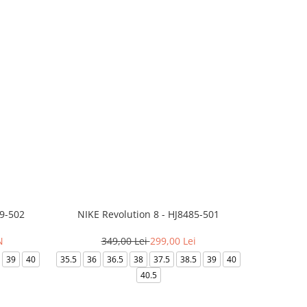
99-502
NIKE Revolution 8 - HJ8485-501
Saboti 
N
349,00 Lei
299,00 Lei
3
39
40
35.5
36
36.5
38
37.5
38.5
39
40
36-
40.5