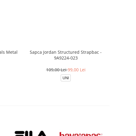
ls Metal
Sapca Jordan Structured Strapbac -
Sapca Jord
9A9224-023
1
109,00 Lei
99,00 Lei
UNI