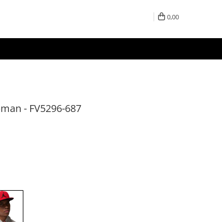
0,00
pman - FV5296-687