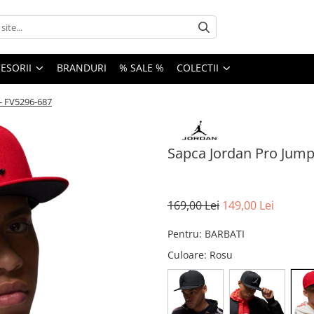
ESORII
BRANDURI
% SALE %
COLECTII
- FV5296-687
Sapca Jordan Pro Jum
169,00 Lei
149,00 Lei
Pentru
:
BARBATI
Culoare
: Rosu