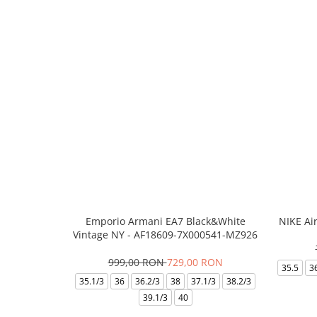
Emporio Armani EA7 Black&White
NIKE Ai
Vintage NY - AF18609-7X000541-MZ926
999,00 RON
729,00 RON
35.5
3
35.1/3
36
36.2/3
38
37.1/3
38.2/3
39.1/3
40