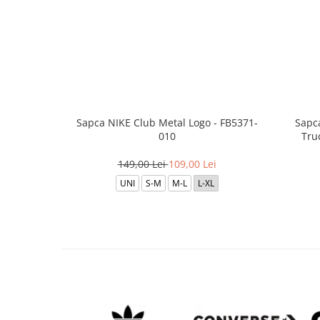
Sapca NIKE Club Metal Logo - FB5371-
Sapc
010
Tru
149,00 Lei
109,00 Lei
UNI
S-M
M-L
L-XL