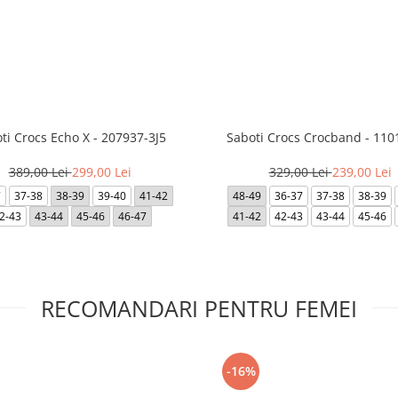
ti Crocs Echo X - 207937-3J5
Saboti Crocs Crocband - 110
389,00 Lei
299,00 Lei
329,00 Lei
239,00 Lei
7
37-38
38-39
39-40
41-42
48-49
36-37
37-38
38-39
2-43
43-44
45-46
46-47
41-42
42-43
43-44
45-46
RECOMANDARI PENTRU FEMEI
-16%