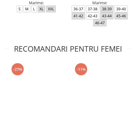
Marime:
Marime:
S
M
L
XL
XXL
36-37
37-38
38-39
39-40
41-42
42-43
43-44
45-46
46-47
RECOMANDARI PENTRU FEMEI
-27%
-11%