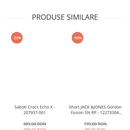
PRODUSE SIMILARE
-23%
-50%
Saboti Crocs Echo X -
Short JACK &JONES Gordon
207937-001
Fusion SN RP - 12273304-
Black RP
389,00 RON
199,00 RON
299,00 RON
99,00 RON