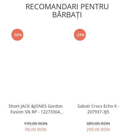
RECOMANDARI PENTRU
BĂRBAŢI
-50%
-23%
Short JACK &JONES Gordon
Saboti Crocs Echo X -
Fusion SN RP - 12273304-
207937-3J5
Black RP
199,00 RON
389,00 RON
99,00 RON
299,00 RON