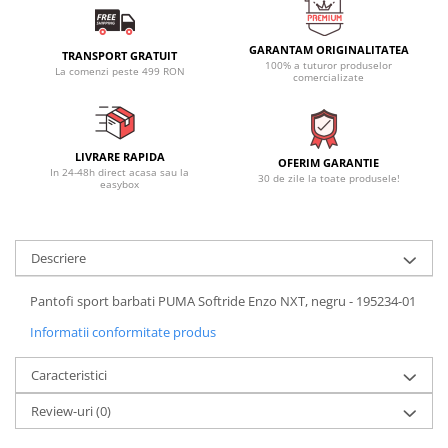
GARANTAM ORIGINALITATEA
TRANSPORT GRATUIT
100% a tuturor produselor
La comenzi peste 499 RON
comercializate
LIVRARE RAPIDA
OFERIM GARANTIE
In 24-48h direct acasa sau la
30 de zile la toate produsele!
easybox
Descriere
Pantofi sport barbati PUMA Softride Enzo NXT, negru - 195234-01
Informatii conformitate produs
Caracteristici
Review-uri
(0)