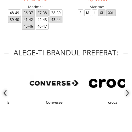
Marime:
Marime:
48-49
36-37
37-38
38-39
S
M
L
XL
XXL
39-40
41-42
42-43
43-44
45-46
46-47
ALEGE-TI BRANDUL PREFERAT:
Converse
crocs