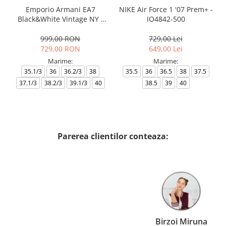
Emporio Armani EA7
NIKE Air Force 1 '07 Prem+ -
Black&White Vintage NY -
IO4842-500
AF18609-7X000541-MZ926
999,00 RON
729,00 Lei
729,00 RON
649,00 Lei
Marime:
Marime:
35.1/3
36
36.2/3
38
35.5
36
36.5
38
37.5
37.1/3
38.2/3
39.1/3
40
38.5
39
40
Parerea clientilor conteaza:
Birzoi Miruna