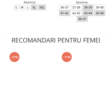
Marime:
Marime:
S
M
L
XL
XXL
36-37
37-38
38-39
39-40
41-42
42-43
43-44
45-46
46-47
RECOMANDARI PENTRU FEMEI
-27%
-11%