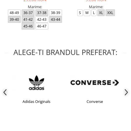
Marime:
Marime:
48-49
36-37
37-38
38-39
S
M
L
XL
XXL
39-40
41-42
42-43
43-44
45-46
46-47
ALEGE-TI BRANDUL PREFERAT:
Adidas Originals
Converse