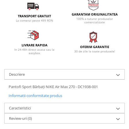
GARANTAM ORIGINALITATEA
TRANSPORT GRATUIT
100% a tuturor produselor
La comenzi peste 499 RON
comercializate
LIVRARE RAPIDA
OFERIM GARANTIE
In 24-48h direct acasa sau la
30 de zile la toate produsele!
easybox
Descriere
Pantofi Sport Bărbați NIKE Air Max 270 - DC1938-001
Informatii conformitate produs
Caracteristici
Review-uri
(0)