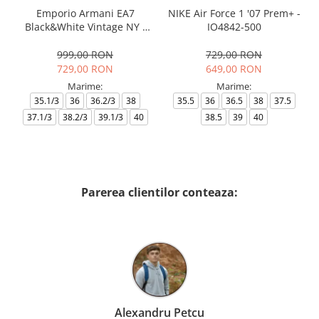
Emporio Armani EA7
NIKE Air Force 1 '07 Prem+ -
Black&White Vintage NY -
IO4842-500
AF18609-7X000541-MZ926
999,00 RON
729,00 RON
729,00 RON
649,00 RON
Marime:
Marime:
35.1/3
36
36.2/3
38
35.5
36
36.5
38
37.5
37.1/3
38.2/3
39.1/3
40
38.5
39
40
Parerea clientilor conteaza:
Alexandru Petcu