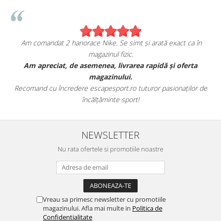
Am comandat 2 hanorace Nike. Se simt și arată exact ca în
magazinul fizic.
t
Am apreciat, de asemenea, livrarea rapidă și oferta
magazinului.
Recomand cu încredere escapesport.ro tuturor pasionaților de
încălțăminte sport!
NEWSLETTER
Nu rata ofertele si promotiile noastre
Vreau sa primesc newsletter cu promotiile
magazinului. Afla mai multe in
Politica de
Confidentialitate