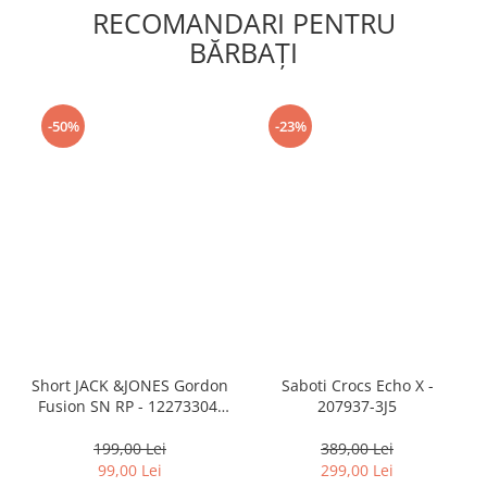
RECOMANDARI PENTRU
BĂRBAŢI
-50%
-23%
Short JACK &JONES Gordon
Saboti Crocs Echo X -
Fusion SN RP - 12273304-
207937-3J5
Black RP
199,00 Lei
389,00 Lei
99,00 Lei
299,00 Lei