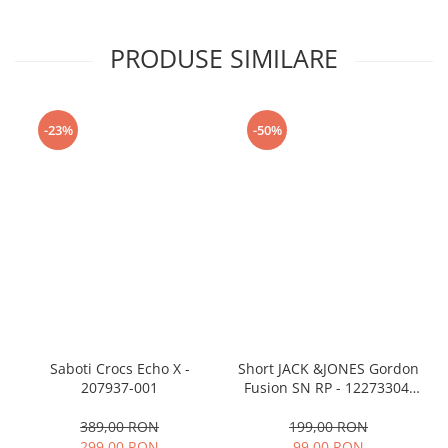
PRODUSE SIMILARE
-23%
-50%
Saboti Crocs Echo X -
Short JACK &JONES Gordon
207937-001
Fusion SN RP - 12273304-
Black RP
389,00 RON
199,00 RON
299,00 RON
99,00 RON