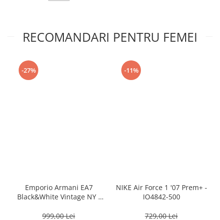
RECOMANDARI PENTRU FEMEI
-27%
-11%
Emporio Armani EA7
NIKE Air Force 1 '07 Prem+ -
Black&White Vintage NY -
IO4842-500
AF18609-7X000541-MZ926
999,00 Lei
729,00 Lei