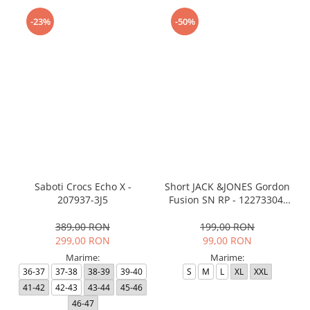
-23%
-50%
Saboti Crocs Echo X -
Short JACK &JONES Gordon
207937-3J5
Fusion SN RP - 12273304-
Black RP
389,00 RON
199,00 RON
299,00 RON
99,00 RON
Marime:
Marime:
36-37
37-38
38-39
39-40
S
M
L
XL
XXL
41-42
42-43
43-44
45-46
46-47