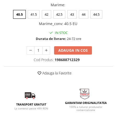
Marime
:
40.5
41.5
42
42.5
43
44
44.5
Marime_conv
:
40.5 EU
IN STOC
Durata de livrare:
24-72 ore
ADAUGA IN COS
Cod Produs:
198688712329
Adauga la Favorite
GARANTAM ORIGINALITATEA
TRANSPORT GRATUIT
100% a tuturor produselor
La comenzi peste 499 RON
comercializate