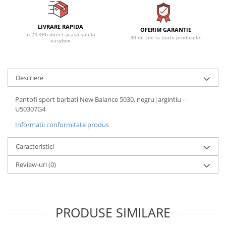
LIVRARE RAPIDA
OFERIM GARANTIE
In 24-48h direct acasa sau la
30 de zile la toate produsele!
easybox
Descriere
Pantofi sport barbati New Balance 5030, negru|argintiu -
U50307G4
Informatii conformitate produs
Caracteristici
Review-uri
(0)
PRODUSE SIMILARE