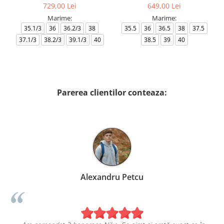
729,00 Lei
649,00 Lei
Marime:
Marime:
35.1/3
36
36.2/3
38
35.5
36
36.5
38
37.5
37.1/3
38.2/3
39.1/3
40
38.5
39
40
Parerea clientilor conteaza:
Alexandru Petcu