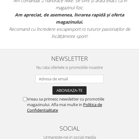
Am comandat 2 hanorace Nike. Se simt și arată exact ca în
magazinul fizic.
t
Am apreciat, de asemenea, livrarea rapidă și oferta
magazinului.
Recomand cu încredere escapesport.ro tuturor pasionaților de
încălțăminte sport!
NEWSLETTER
Nu rata ofertele si promotiile noastre
Vreau sa primesc newsletter cu promotiile
magazinului. Afla mai multe in
Politica de
Confidentialitate
SOCIAL
Urmareste-ne in social media