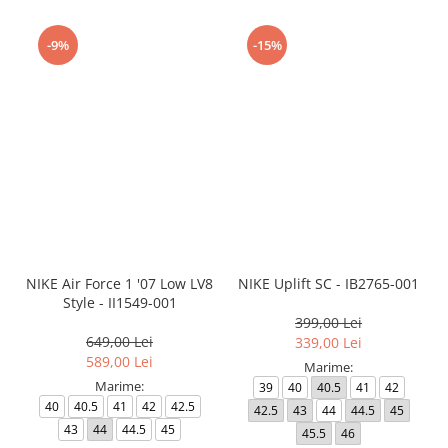
-9%
-15%
NIKE Air Force 1 '07 Low LV8
NIKE Uplift SC - IB2765-001
Style - II1549-001
399,00 Lei
649,00 Lei
339,00 Lei
589,00 Lei
Marime:
Marime:
39
40
40.5
41
42
40
40.5
41
42
42.5
42.5
43
44
44.5
45
43
44
44.5
45
45.5
46