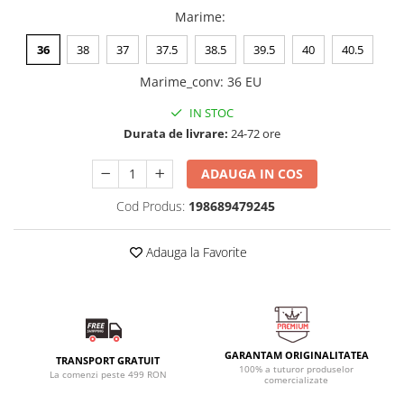
Marime
:
36
38
37
37.5
38.5
39.5
40
40.5
Marime_conv
:
36 EU
IN STOC
Durata de livrare:
24-72 ore
ADAUGA IN COS
Cod Produs:
198689479245
Adauga la Favorite
GARANTAM ORIGINALITATEA
TRANSPORT GRATUIT
100% a tuturor produselor
La comenzi peste 499 RON
comercializate