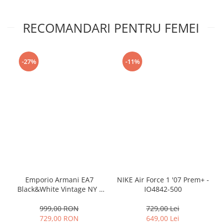
RECOMANDARI PENTRU FEMEI
-27%
-11%
Emporio Armani EA7
NIKE Air Force 1 '07 Prem+ -
Black&White Vintage NY -
IO4842-500
AF18609-7X000541-MZ926
999,00 RON
729,00 Lei
729,00 RON
649,00 Lei