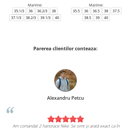
Marime:
Marime:
35.1/3
36
36.2/3
38
35.5
36
36.5
38
37.5
37.1/3
38.2/3
39.1/3
40
38.5
39
40
Parerea clientilor conteaza:
Alexandru Petcu
Am comandat 2 hanorace Nike. Se simt și arată exact ca în