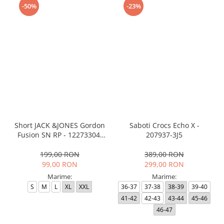
-50%
-23%
Short JACK &JONES Gordon
Saboti Crocs Echo X -
Fusion SN RP - 12273304-
207937-3J5
Black RP
199,00 RON
389,00 RON
99,00 RON
299,00 RON
Marime:
Marime:
S
M
L
XL
XXL
36-37
37-38
38-39
39-40
41-42
42-43
43-44
45-46
46-47