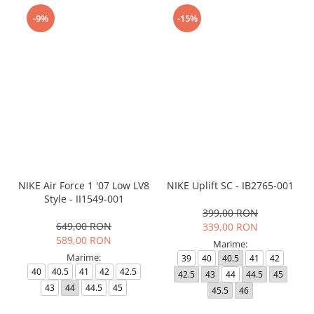
-9%
-15%
NIKE Air Force 1 '07 Low LV8
NIKE Uplift SC - IB2765-001
Style - II1549-001
399,00 RON
649,00 RON
339,00 RON
589,00 RON
Marime:
Marime:
39
40
40.5
41
42
40
40.5
41
42
42.5
42.5
43
44
44.5
45
43
44
44.5
45
45.5
46