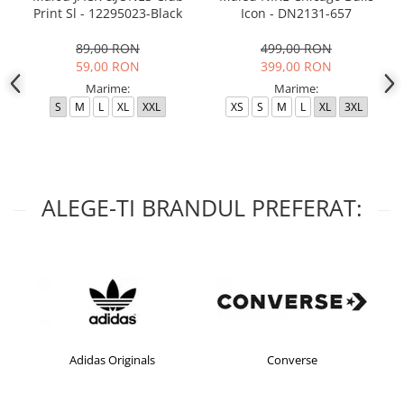
Print Sl - 12295023-Black
Icon - DN2131-657
89,00 RON
499,00 RON
59,00 RON
399,00 RON
Marime:
Marime:
S
M
L
XL
XXL
XS
S
M
L
XL
3XL
ALEGE-TI BRANDUL PREFERAT:
Adidas Originals
Converse