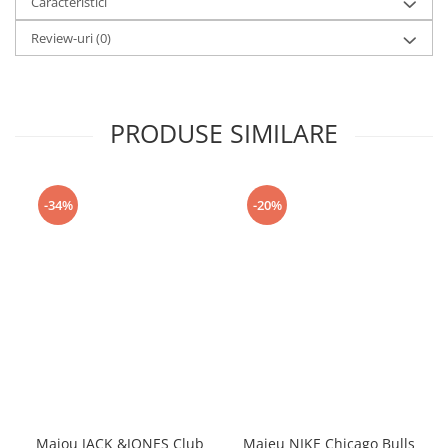
Caracteristici
Review-uri
(0)
PRODUSE SIMILARE
-34%
-20%
Maiou JACK &JONES Club
Maieu NIKE Chicago Bulls