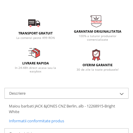
GARANTAM ORIGINALITATEA
TRANSPORT GRATUIT
100% a tuturor produselor
La comenzi peste 499 RON
comercializate
LIVRARE RAPIDA
OFERIM GARANTIE
In 24-48h direct acasa sau la
30 de zile la toate produsele!
easybox
Descriere
Maiou barbati JACK &JONES CNZ Berlin, alb - 12268915-Bright
White
Informatii conformitate produs