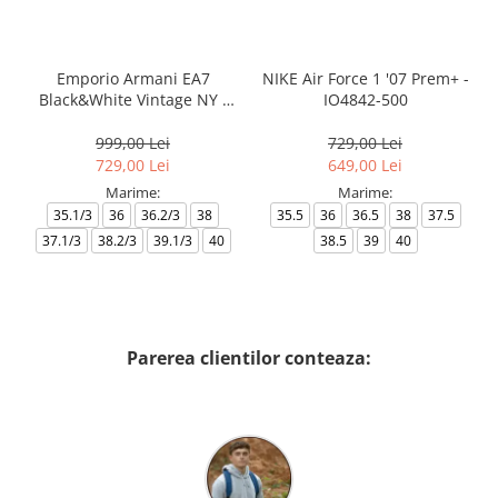
Emporio Armani EA7
NIKE Air Force 1 '07 Prem+ -
Black&White Vintage NY -
IO4842-500
AF18609-7X000541-MZ926
999,00 Lei
729,00 Lei
729,00 Lei
649,00 Lei
Marime:
Marime:
35.1/3
36
36.2/3
38
35.5
36
36.5
38
37.5
37.1/3
38.2/3
39.1/3
40
38.5
39
40
Parerea clientilor conteaza: