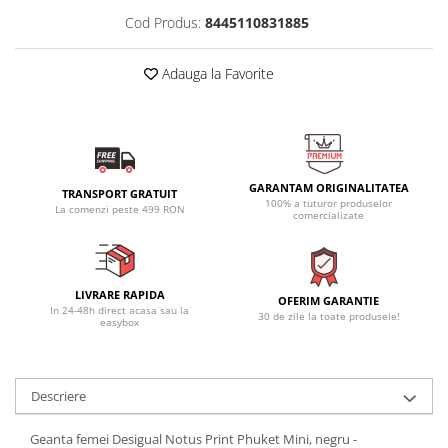
Cod Produs:
8445110831885
Adauga la Favorite
GARANTAM ORIGINALITATEA
TRANSPORT GRATUIT
100% a tuturor produselor
La comenzi peste 499 RON
comercializate
LIVRARE RAPIDA
OFERIM GARANTIE
In 24-48h direct acasa sau la
30 de zile la toate produsele!
easybox
Descriere
Geanta femei Desigual Notus Print Phuket Mini, negru -