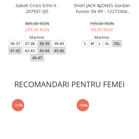
Saboti Crocs Echo X -
Short JACK &JONES Gordon
207937-3J5
Fusion SN RP - 12273304-
Black RP
389,00 RON
199,00 RON
299,00 RON
99,00 RON
Marime:
Marime:
36-37
37-38
38-39
39-40
S
M
L
XL
XXL
41-42
42-43
43-44
45-46
46-47
RECOMANDARI PENTRU FEMEI
-11%
-16%