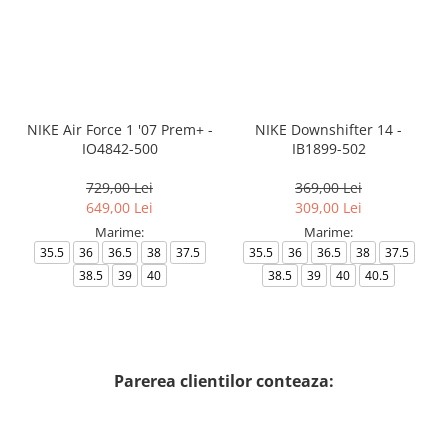
NIKE Air Force 1 '07 Prem+ -
NIKE Downshifter 14 -
IO4842-500
IB1899-502
729,00 Lei
369,00 Lei
649,00 Lei
309,00 Lei
Marime:
Marime:
35.5
36
36.5
38
37.5
35.5
36
36.5
38
37.5
38.5
39
40
38.5
39
40
40.5
Parerea clientilor conteaza: