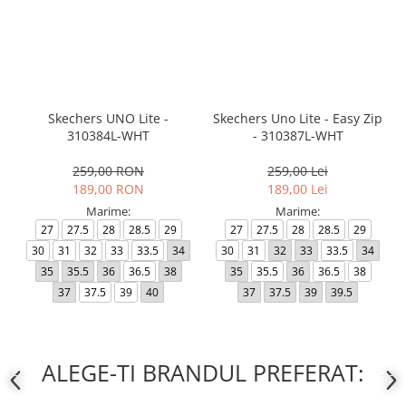
Skechers UNO Lite -
Skechers Uno Lite - Easy Zip
310384L-WHT
- 310387L-WHT
259,00 RON
259,00 Lei
189,00 RON
189,00 Lei
Marime:
Marime:
27
27.5
28
28.5
29
27
27.5
28
28.5
29
30
31
32
33
33.5
34
30
31
32
33
33.5
34
35
35.5
36
36.5
38
35
35.5
36
36.5
38
37
37.5
39
40
37
37.5
39
39.5
ALEGE-TI BRANDUL PREFERAT: