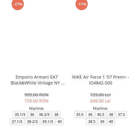
-27%
-11%
Emporio Armani EA7
NIKE Air Force 1 '07 Prem+ -
Black&White Vintage NY -
IO4842-500
AF18609-7X000541-MZ926
999,00 RON
729,00 Lei
729,00 RON
649,00 Lei
Marime:
Marime:
35.1/3
36
36.2/3
38
35.5
36
36.5
38
37.5
37.1/3
38.2/3
39.1/3
40
38.5
39
40