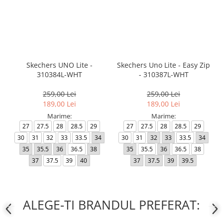
Skechers UNO Lite -
Skechers Uno Lite - Easy Zip
310384L-WHT
- 310387L-WHT
259,00 Lei
259,00 Lei
189,00 Lei
189,00 Lei
Marime:
Marime:
27
27.5
28
28.5
29
27
27.5
28
28.5
29
30
31
32
33
33.5
34
30
31
32
33
33.5
34
35
35.5
36
36.5
38
35
35.5
36
36.5
38
37
37.5
39
40
37
37.5
39
39.5
ALEGE-TI BRANDUL PREFERAT: