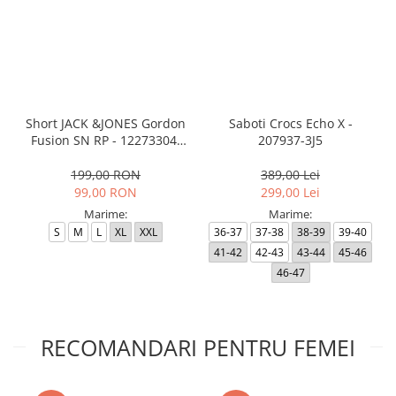
Short JACK &JONES Gordon
Saboti Crocs Echo X -
Fusion SN RP - 12273304-
207937-3J5
Black RP
199,00 RON
389,00 Lei
99,00 RON
299,00 Lei
Marime:
Marime:
S
M
L
XL
XXL
36-37
37-38
38-39
39-40
41-42
42-43
43-44
45-46
46-47
RECOMANDARI PENTRU FEMEI