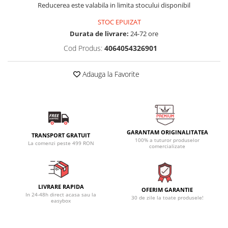
Reducerea este valabila in limita stocului disponibil
STOC EPUIZAT
Durata de livrare:
24-72 ore
Cod Produs:
4064054326901
Adauga la Favorite
GARANTAM ORIGINALITATEA
TRANSPORT GRATUIT
100% a tuturor produselor
La comenzi peste 499 RON
comercializate
LIVRARE RAPIDA
OFERIM GARANTIE
In 24-48h direct acasa sau la
30 de zile la toate produsele!
easybox