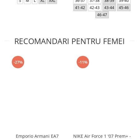
S
M
L
XL
XXL
36-37
37-38
38-39
39-40
41-42
42-43
43-44
45-46
46-47
RECOMANDARI PENTRU FEMEI
-27%
-11%
Emporio Armani EA7
NIKE Air Force 1 '07 Prem+ -