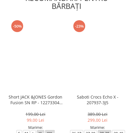
BĂRBAŢI
-50%
-23%
Short JACK &JONES Gordon
Saboti Crocs Echo X -
Fusion SN RP - 12273304-
207937-3J5
Black RP
199,00 Lei
389,00 Lei
99,00 Lei
299,00 Lei
Marime:
Marime: