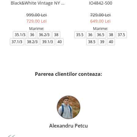
Black&White Vintage NY -
IO4842-500
AF18609-7X000541-MZ926
999,00 Lei
729,00 Lei
729,00 Lei
649,00 Lei
Marime:
Marime:
35.1/3
36
36.2/3
38
35.5
36
36.5
38
37.5
37.1/3
38.2/3
39.1/3
40
38.5
39
40
Parerea clientilor conteaza:
Alexandru Petcu