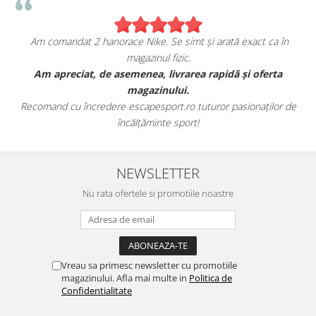
Am comandat 2 hanorace Nike. Se simt și arată exact ca în
magazinul fizic.
t
Am apreciat, de asemenea, livrarea rapidă și oferta
magazinului.
Recomand cu încredere escapesport.ro tuturor pasionaților de
încălțăminte sport!
NEWSLETTER
Nu rata ofertele si promotiile noastre
Vreau sa primesc newsletter cu promotiile
magazinului. Afla mai multe in
Politica de
Confidentialitate