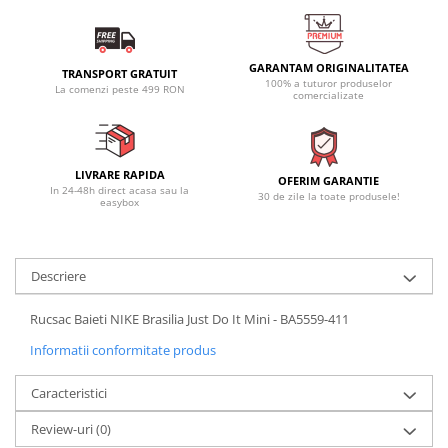
GARANTAM ORIGINALITATEA
TRANSPORT GRATUIT
100% a tuturor produselor
La comenzi peste 499 RON
comercializate
LIVRARE RAPIDA
OFERIM GARANTIE
In 24-48h direct acasa sau la
30 de zile la toate produsele!
easybox
Descriere
Rucsac Baieti NIKE Brasilia Just Do It Mini - BA5559-411
Informatii conformitate produs
Caracteristici
Review-uri
(0)