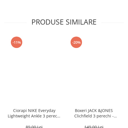
PRODUSE SIMILARE
-11%
-20%
Ciorapi NIKE Everyday
Boxeri JACK &JONES
Lightweight Ankle 3 perechi
Clichfield 3 perechi -
- SX7677-100
12113943-Burgundy
89,00 Lei
149,00 Lei