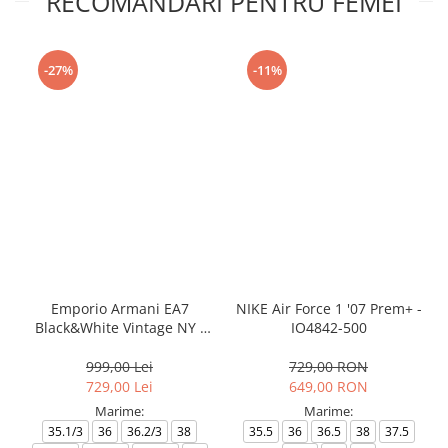
RECOMANDARI PENTRU FEMEI
-27%
-11%
Emporio Armani EA7
NIKE Air Force 1 '07 Prem+ -
Black&White Vintage NY -
IO4842-500
AF18609-7X000541-MZ926
999,00 Lei
729,00 RON
729,00 Lei
649,00 RON
Marime:
Marime:
35.1/3
36
36.2/3
38
35.5
36
36.5
38
37.5