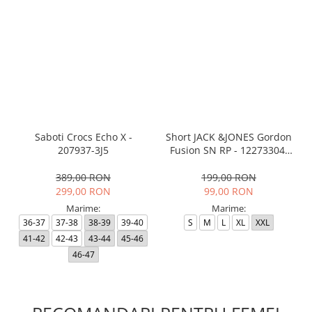
Saboti Crocs Echo X -
Short JACK &JONES Gordon
207937-3J5
Fusion SN RP - 12273304-
Black RP
389,00 RON
199,00 RON
299,00 RON
99,00 RON
Marime:
Marime:
36-37
37-38
38-39
39-40
S
M
L
XL
XXL
41-42
42-43
43-44
45-46
46-47