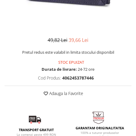
MINGI
MAIOURI
JACHETE ȘI GECI SPORT
PANTALONI SCURȚI
Graviton
crocs Jibbitz
CAMASI
VESTE
MAIOURI
Emporio Armani EA7
BLUGI
MAIOURI
BLUGI LUNGI
FULARE
Ultimate Kombat
BLUGI SCURTI
Black&White
SETURI CADOU
Classic Sneakers
MANUSI
49,82 Lei
39,66 Lei
Crusher
Core Identity
Pretul redus este valabil in limita stocului disponibil
Visibility
STOC EPUIZAT
Incaltaminte Pro Running
Durata de livrare:
24-72 ore
Ghete baschet
Cod Produs:
4062453787446
Ghete fotbal
Adauga la Favorite
Geci de iarna
Jachete de primavara-toamna
Shorturi de baie
GARANTAM ORIGINALITATEA
TRANSPORT GRATUIT
100% a tuturor produselor
La comenzi peste 499 RON