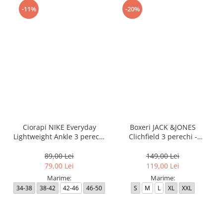
-11%
-20%
Ciorapi NIKE Everyday
Boxeri JACK &JONES
Lightweight Ankle 3 perechi
Clichfield 3 perechi -
- SX7677-100
12113943-Burgundy
89,00 Lei
149,00 Lei
79,00 Lei
119,00 Lei
Marime:
Marime:
34-38
38-42
42-46
46-50
S
M
L
XL
XXL