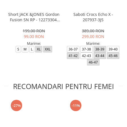
Short JACK &JONES Gordon
Saboti Crocs Echo X -
Fusion SN RP - 12273304-
207937-3J5
Black RP
199,00 RON
389,00 RON
99,00 RON
299,00 RON
Marime:
Marime:
S
M
L
XL
XXL
36-37
37-38
38-39
39-40
41-42
42-43
43-44
45-46
46-47
RECOMANDARI PENTRU FEMEI
-27%
-11%