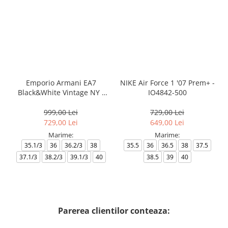
Emporio Armani EA7
NIKE Air Force 1 '07 Prem+ -
Black&White Vintage NY -
IO4842-500
AF18609-7X000541-MZ926
999,00 Lei
729,00 Lei
729,00 Lei
649,00 Lei
Marime:
Marime:
35.1/3
36
36.2/3
38
35.5
36
36.5
38
37.5
37.1/3
38.2/3
39.1/3
40
38.5
39
40
Parerea clientilor conteaza: