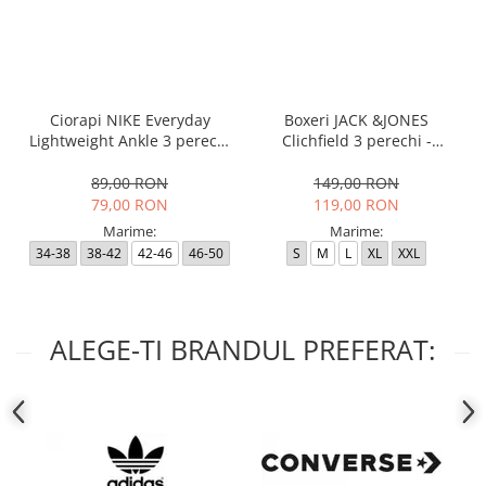
Ciorapi NIKE Everyday
Boxeri JACK &JONES
Lightweight Ankle 3 perechi
Clichfield 3 perechi -
- SX7677-100
12113943-Burgundy
89,00 RON
149,00 RON
79,00 RON
119,00 RON
Marime:
Marime:
34-38
38-42
42-46
46-50
S
M
L
XL
XXL
ALEGE-TI BRANDUL PREFERAT: