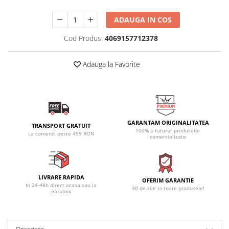
ADAUGA IN COS
Cod Produs:
4069157712378
Adauga la Favorite
GARANTAM ORIGINALITATEA
TRANSPORT GRATUIT
100% a tuturor produselor
La comenzi peste 499 RON
comercializate
LIVRARE RAPIDA
OFERIM GARANTIE
In 24-48h direct acasa sau la
30 de zile la toate produsele!
easybox