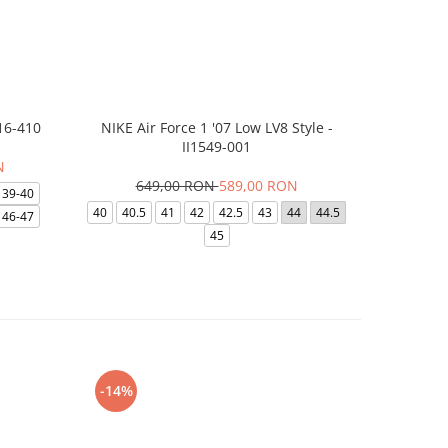
16-410
NIKE Air Force 1 '07 Low LV8 Style -
Saboti Cr
II1549-001
N
649,00 RON
589,00 RON
32
39-40
40
40.5
41
42
42.5
43
44
44.5
48-49
46-47
45
-14%
-24%