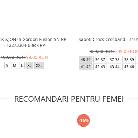
ACK &JONES Gordon Fusion SN RP
Saboti Crocs Crocband - 110
- 12273304-Black RP
329,00 RON
239,00 RO
199,00 RON
99,00 RON
48-49
36-37
37-38
38-39
S
M
L
XL
XXL
41-42
42-43
43-44
45-46
RECOMANDARI PENTRU FEMEI
-16%