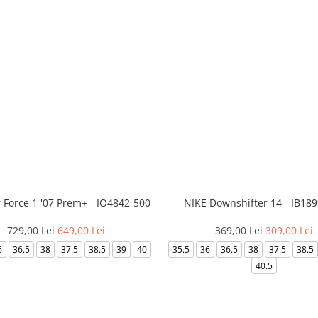
r Force 1 '07 Prem+ - IO4842-500
NIKE Downshifter 14 - IB18
729,00 Lei
649,00 Lei
369,00 Lei
309,00 Lei
6
36.5
38
37.5
38.5
39
40
35.5
36
36.5
38
37.5
38.5
40.5