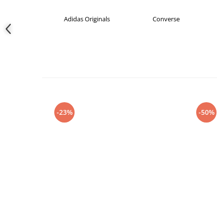
das
Adidas Originals
Converse
-23%
-50%