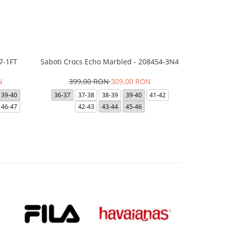
7-1FT
Saboti Crocs Echo Marbled - 208454-3N4
Saboti 
N
399,00 RON
309,00 RON
3
39-40
36-37
37-38
38-39
39-40
41-42
48-49
46-47
42-43
43-44
45-46
41-42