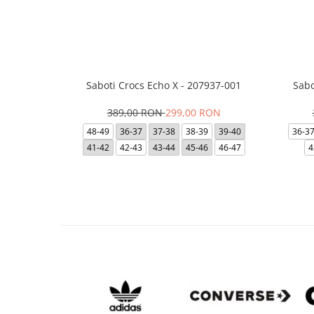
Saboti Crocs Echo X - 207937-001
Sabo
389,00 RON
299,00 RON
48-49
36-37
37-38
38-39
39-40
36-3
41-42
42-43
43-44
45-46
46-47
4