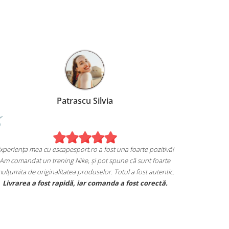
Patrascu Silvia
Experiența mea cu escapesport.ro a fost una foarte pozitivă!
Am comandat un trening Nike, și pot spune că sunt foarte
mulțumita de originalitatea produselor. Totul a fost autentic.
Livrarea a fost rapidă, iar comanda a fost corectă.