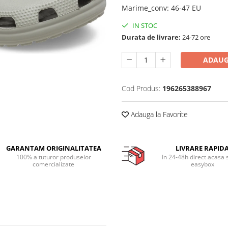
Marime_conv
:
46-47 EU
IN STOC
Durata de livrare:
24-72 ore
ADAUG
Cod Produs:
196265388967
Adauga la Favorite
GARANTAM ORIGINALITATEA
LIVRARE RAPID
100% a tuturor produselor
In 24-48h direct acasa 
comercializate
easybox