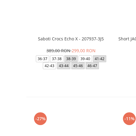
Saboti Crocs Echo X - 207937-3J5
Short J
389,00 RON
299,00 RON
36-37
37-38
38-39
39-40
41-42
42-43
43-44
45-46
46-47
-27%
-11%