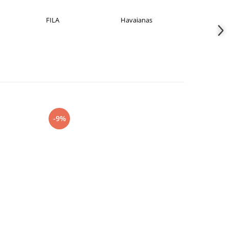
FILA
Havaianas
JACK &JONE
-9%
-27%