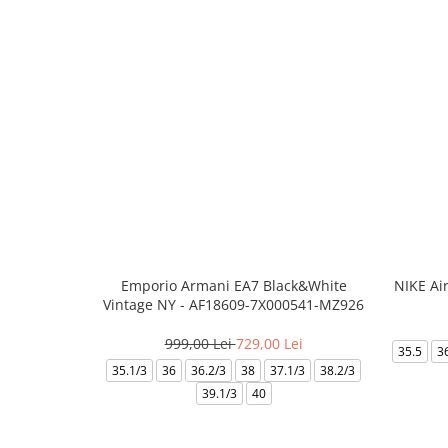
Emporio Armani EA7 Black&White
NIKE Ai
Vintage NY - AF18609-7X000541-MZ926
999,00 Lei
729,00 Lei
35.5
3
35.1/3
36
36.2/3
38
37.1/3
38.2/3
39.1/3
40