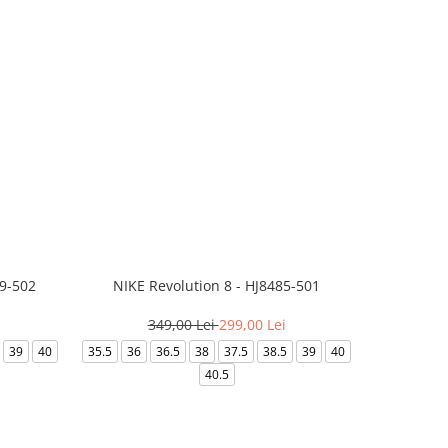
99-502
NIKE Revolution 8 - HJ8485-501
Saboti 
349,00 Lei
299,00 Lei
3
39
40
35.5
36
36.5
38
37.5
38.5
39
40
36-
40.5