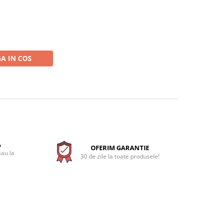
A IN COS
A
OFERIM GARANTIE
sau la
30 de zile la toate produsele!