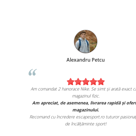
Alexandru Petcu
a mea de pe
Am comandat 2 hanorace Nike. Se simt și arată exact
magazinul fizic.
, și sunt cu
Am apreciat, de asemenea, livrarea rapidă și o
 lor.
magazinului.
 toate detaliile
Recomand cu încredere escapesport.ro tuturor pasio
de încălțăminte sport!