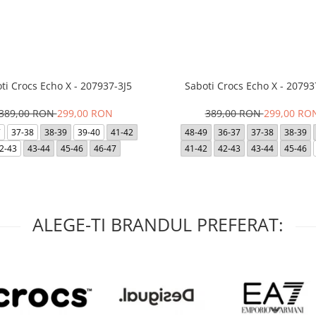
ti Crocs Echo X - 207937-3J5
Saboti Crocs Echo X - 20793
389,00 RON
299,00 RON
389,00 RON
299,00 RO
7
37-38
38-39
39-40
41-42
48-49
36-37
37-38
38-39
2-43
43-44
45-46
46-47
41-42
42-43
43-44
45-46
ALEGE-TI BRANDUL PREFERAT: