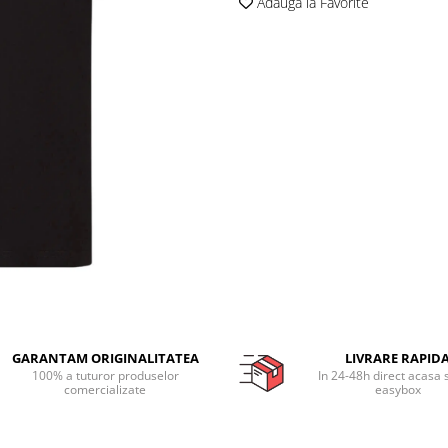
Adauga la Favorite
GARANTAM ORIGINALITATEA
LIVRARE RAPID
100% a tuturor produselor
In 24-48h direct acasa 
comercializate
easybox