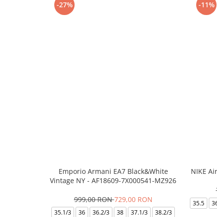
-27%
-11%
Emporio Armani EA7 Black&White
NIKE Ai
Vintage NY - AF18609-7X000541-MZ926
999,00 RON
729,00 RON
35.5
3
35.1/3
36
36.2/3
38
37.1/3
38.2/3