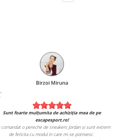
Birzoi Miruna
Experiența 
Sunt foarte mulțumita de achiziția mea de pe
Am comand
escapesport.ro!
mulțumita d
comandat o pereche de sneakers Jordan și sunt extrem
Livrarea
de fericita cu modul in care mi se potrivesc.