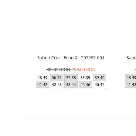
Saboti Crocs Echo X - 207937-001
Sabo
389,00 RON
299,00 RON
48-49
36-37
37-38
38-39
39-40
48-4
41-42
42-43
43-44
45-46
46-47
41-4