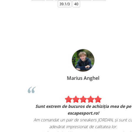
39.1/3
40
Marius Anghel
Sunt extrem de bucuros de achiziția mea de pe
escapesport.ro!
Am comandat un pair de sneakers JORDAN, și sunt c
adevărat impresionat de calitatea lor.