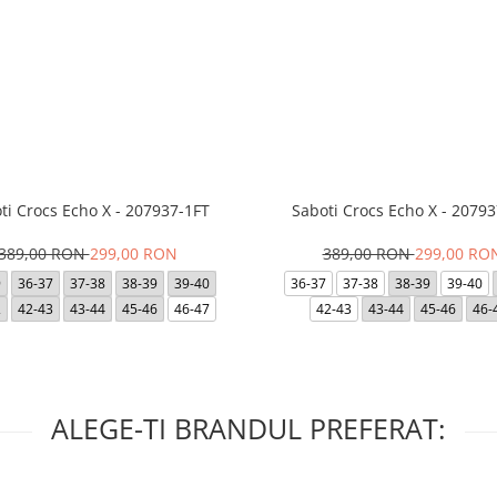
ti Crocs Echo X - 207937-1FT
Saboti Crocs Echo X - 20793
389,00 RON
299,00 RON
389,00 RON
299,00 RO
9
36-37
37-38
38-39
39-40
36-37
37-38
38-39
39-40
2
42-43
43-44
45-46
46-47
42-43
43-44
45-46
46-
ALEGE-TI BRANDUL PREFERAT: