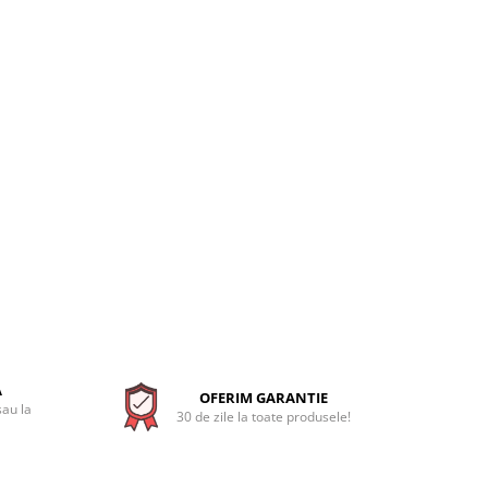
A
OFERIM GARANTIE
sau la
30 de zile la toate produsele!