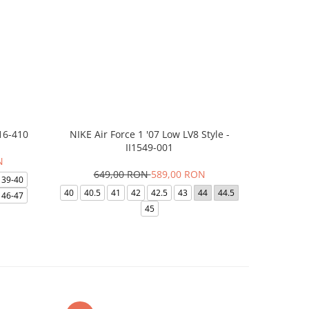
16-410
NIKE Air Force 1 '07 Low LV8 Style -
Saboti Cr
II1549-001
N
649,00 RON
589,00 RON
32
39-40
40
40.5
41
42
42.5
43
44
44.5
48-49
46-47
45