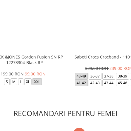
ACK &JONES Gordon Fusion SN RP
Saboti Crocs Crocband - 110
- 12273304-Black RP
329,00 RON
239,00 RO
199,00 RON
99,00 RON
48-49
36-37
37-38
38-39
S
M
L
XL
XXL
41-42
42-43
43-44
45-46
RECOMANDARI PENTRU FEMEI