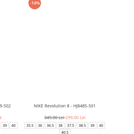
-14%
-24%
99-502
NIKE Revolution 8 - HJ8485-501
Saboti 
N
349,00 Lei
299,00 Lei
32
39
40
35.5
36
36.5
38
37.5
38.5
39
40
36-
40.5