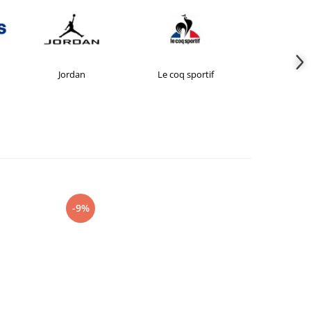
Jordan
Le coq sportif
New Bal
-9%
-27%