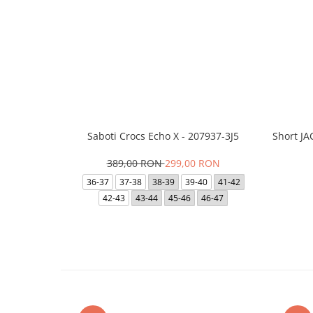
Saboti Crocs Echo X - 207937-3J5
Short J
389,00 RON
299,00 RON
36-37
37-38
38-39
39-40
41-42
42-43
43-44
45-46
46-47