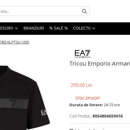
ESORII
BRANDURI
% SALE %
COLECTII
J7BZ-6LPT32-1200
Tricou Emporio Armani
299,00 Lei
STOC EPUIZAT
Durata de livrare:
24-72 ore
Cod Produs:
8054804659416