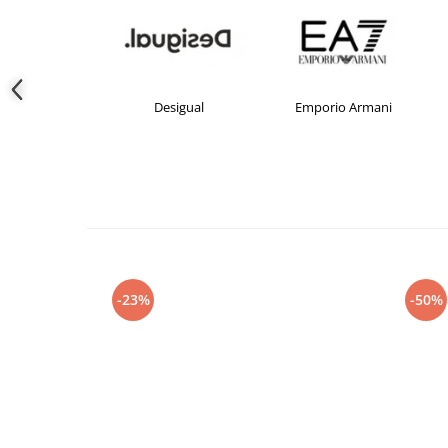
crocs
Desigual
Emporio Armani
-23%
-50%