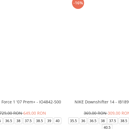
-16%
r Force 1 '07 Prem+ - IO4842-500
NIKE Downshifter 14 - IB18
729,00 RON
649,00 RON
369,00 RON
309,00 RO
6
36.5
38
37.5
38.5
39
40
35.5
36
36.5
38
37.5
38.5
40.5