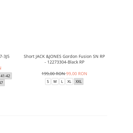
7-3J5
Short JACK &JONES Gordon Fusion SN RP
Short JACK
- 12273304-Black RP
- 12
N
199,00 RON
99,00 RON
1
41-42
S
M
L
XL
XXL
47