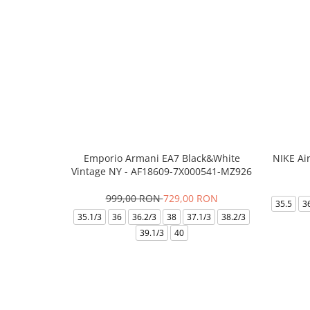
Emporio Armani EA7 Black&White
NIKE Ai
Vintage NY - AF18609-7X000541-MZ926
999,00 RON
729,00 RON
35.5
3
35.1/3
36
36.2/3
38
37.1/3
38.2/3
39.1/3
40