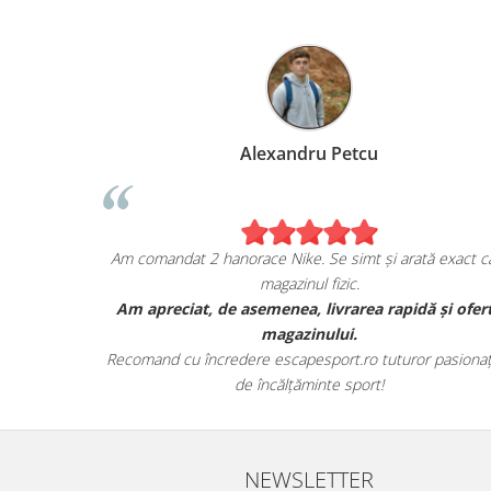
Alexandru Petcu
ția mea de pe
Am comandat 2 hanorace Nike. Se simt și arată ex
magazinul fizic.
DAN, și sunt cu
Am apreciat, de asemenea, livrarea rapidă și
tea lor.
magazinului.
vut toate detaliile
Recomand cu încredere escapesport.ro tuturor pas
de încălțăminte sport!
NEWSLETTER