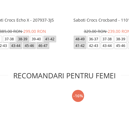
ti Crocs Echo X - 207937-3J5
Saboti Crocs Crocband - 110
389,00 RON
299,00 RON
329,00 RON
239,00 RO
7
37-38
38-39
39-40
41-42
48-49
36-37
37-38
38-39
2-43
43-44
45-46
46-47
41-42
42-43
43-44
45-46
RECOMANDARI PENTRU FEMEI
-16%