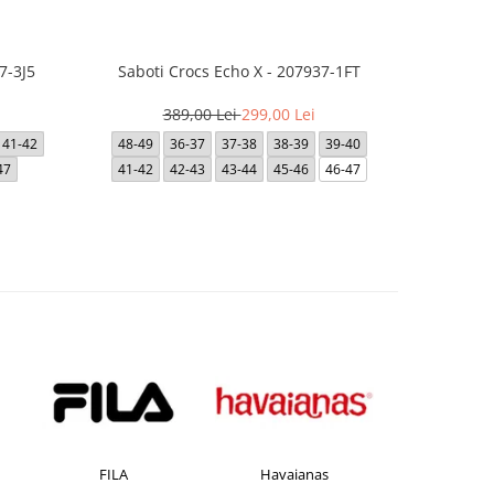
7-3J5
Saboti Crocs Echo X - 207937-1FT
Saboti Cro
389,00 Lei
299,00 Lei
3
41-42
48-49
36-37
37-38
38-39
39-40
36-37
47
41-42
42-43
43-44
45-46
46-47
FILA
Havaianas
JACK &JONES