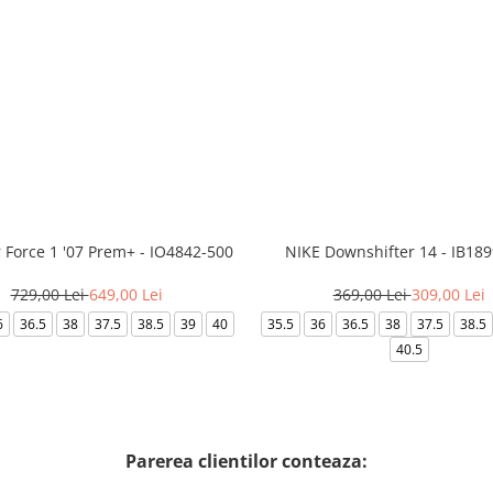
r Force 1 '07 Prem+ - IO4842-500
NIKE Downshifter 14 - IB18
729,00 Lei
649,00 Lei
369,00 Lei
309,00 Lei
6
36.5
38
37.5
38.5
39
40
35.5
36
36.5
38
37.5
38.5
40.5
Parerea clientilor conteaza: