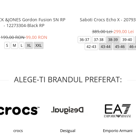
ACK &JONES Gordon Fusion SN RP
Saboti Crocs Echo X - 20793
- 12273304-Black RP
389,00 Lei
299,00 Lei
199,00 RON
99,00 RON
36-37
37-38
38-39
39-40
S
M
L
XL
XXL
42-43
43-44
45-46
46-
ALEGE-TI BRANDUL PREFERAT:
crocs
Desigual
Emporio Armani