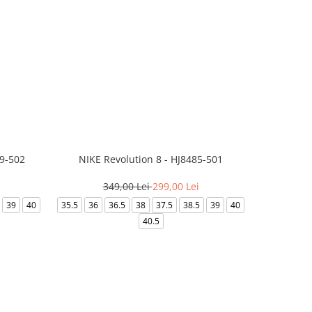
99-502
NIKE Revolution 8 - HJ8485-501
Saboti 
349,00 Lei
299,00 Lei
3
39
40
35.5
36
36.5
38
37.5
38.5
39
40
36-
40.5