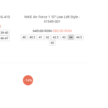
16-410
NIKE Air Force 1 '07 Low LV8 Style -
Papuci Jor
II1549-001
N
649,00 RON
589,00 RON
169,
39-40
40
40.5
41
42
42.5
43
44
44.5
49.5
40
46-47
45
-14%
-24%