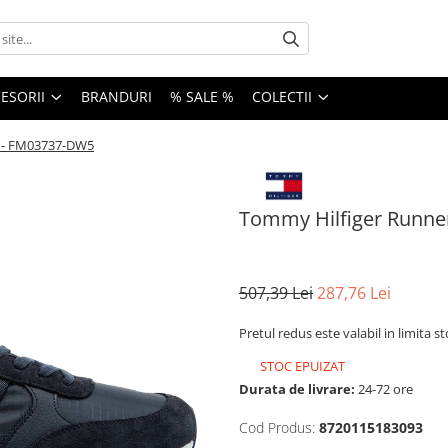
ESORII
BRANDURI
% SALE %
COLECTII
p - FM03737-DW5
Tommy Hilfiger Runne
507,39 Lei
287,76 Lei
Pretul redus este valabil in limita s
STOC EPUIZAT
Durata de livrare:
24-72 ore
Cod Produs:
8720115183093