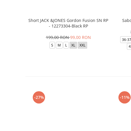
Short JACK &JONES Gordon Fusion SN RP
Sabo
- 12273304-Black RP
199,00 RON
99,00 RON
36-3
S
M
L
XL
XXL
4
-27%
-11%