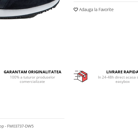
Adauga la Favorite
GARANTAM ORIGINALITATEA
LIVRARE RAPID
100% a tuturor produselor
In 24-48h direct acasa 
comercializate
easybox
stop - FM03737-DW5