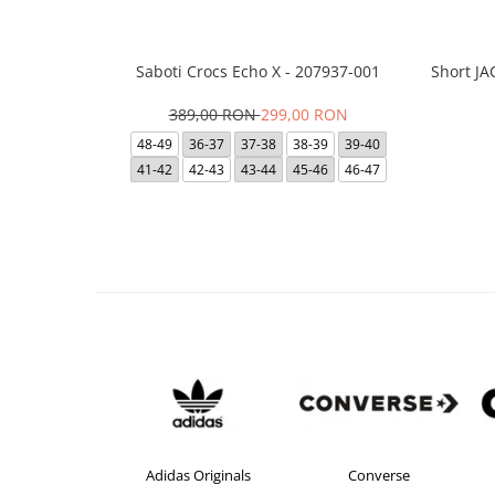
Saboti Crocs Echo X - 207937-001
Short J
389,00 RON
299,00 RON
48-49
36-37
37-38
38-39
39-40
41-42
42-43
43-44
45-46
46-47
s
Adidas Originals
Converse