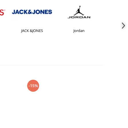
JACK &JONES
Jordan
Le coq sp
-15%