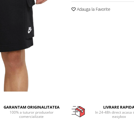
Adauga la Favorite
GARANTAM ORIGINALITATEA
LIVRARE RAPID
100% a tuturor produselor
In 24-48h direct acasa 
comercializate
easybox