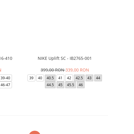
16-410
NIKE Uplift SC - IB2765-001
Papuci Jor
N
399,00 RON
339,00 RON
169,
39-40
39
40
40.5
41
42
42.5
43
44
49.5
40
46-47
44.5
45
45.5
46