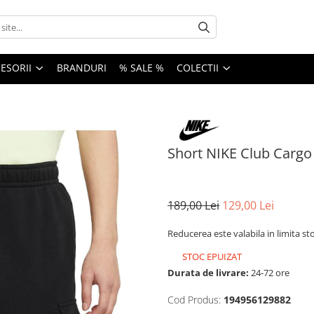
ESORII
BRANDURI
% SALE %
COLECTII
Short NIKE Club Cargo
189,00 Lei
129,00 Lei
Reducerea este valabila in limita st
STOC EPUIZAT
Durata de livrare:
24-72 ore
Cod Produs:
194956129882