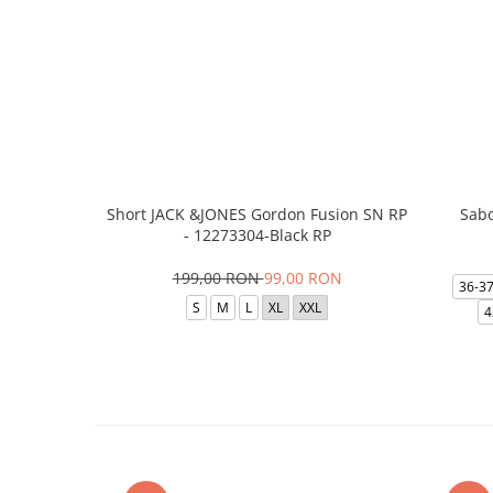
Short JACK &JONES Gordon Fusion SN RP
Sabo
- 12273304-Black RP
199,00 RON
99,00 RON
36-3
S
M
L
XL
XXL
4