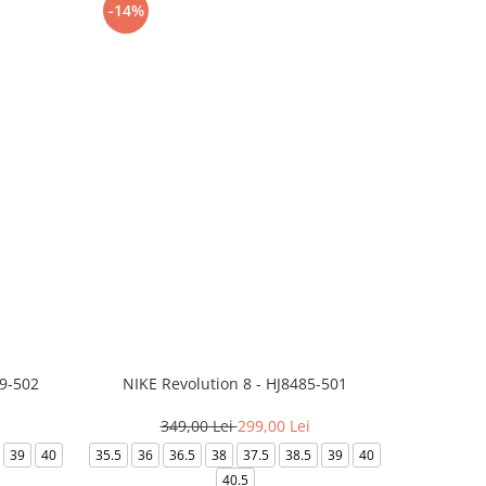
-14%
-24%
99-502
NIKE Revolution 8 - HJ8485-501
Saboti 
349,00 Lei
299,00 Lei
32
39
40
35.5
36
36.5
38
37.5
38.5
39
40
36-
40.5