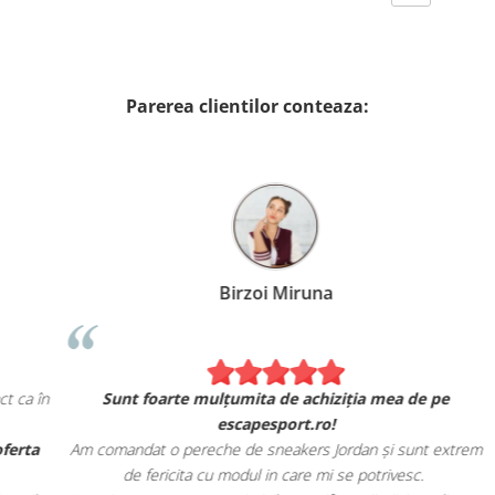
Parerea clientilor conteaza:
Birzoi Miruna
E
 în
Sunt foarte mulțumita de achiziția mea de pe
escapesport.ro!
m
ta
Am comandat o pereche de sneakers Jordan și sunt extrem
de fericita cu modul in care mi se potrivesc.