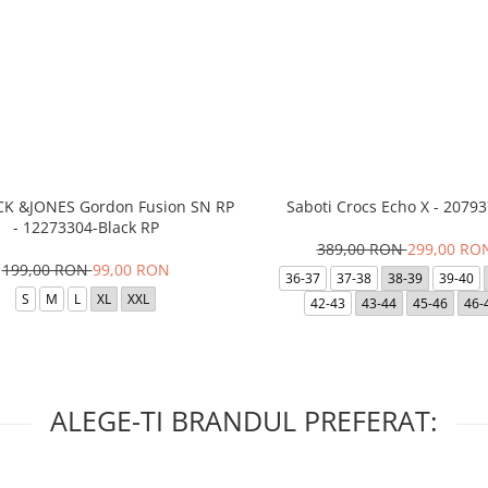
ACK &JONES Gordon Fusion SN RP
Saboti Crocs Echo X - 20793
- 12273304-Black RP
389,00 RON
299,00 RO
199,00 RON
99,00 RON
36-37
37-38
38-39
39-40
S
M
L
XL
XXL
42-43
43-44
45-46
46-
ALEGE-TI BRANDUL PREFERAT: