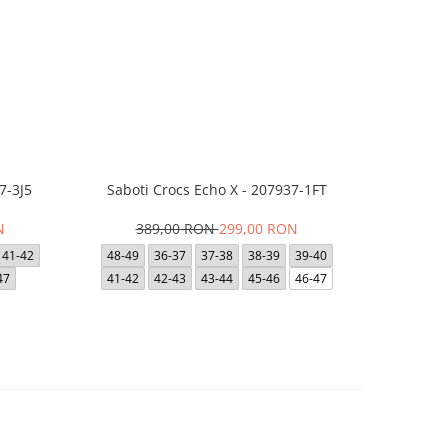
7-3J5
Saboti Crocs Echo X - 207937-1FT
Saboti Cro
N
389,00 RON
299,00 RON
3
41-42
48-49
36-37
37-38
38-39
39-40
36-37
47
41-42
42-43
43-44
45-46
46-47