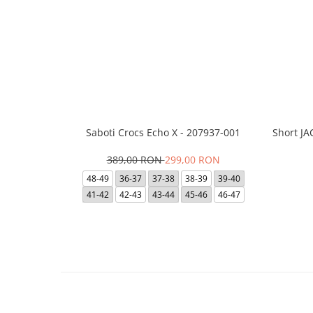
Saboti Crocs Echo X - 207937-001
Short J
389,00 RON
299,00 RON
48-49
36-37
37-38
38-39
39-40
41-42
42-43
43-44
45-46
46-47