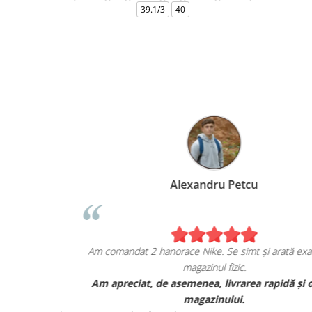
39.1/3
40
Alexandru Petcu
ea de pe
Am comandat 2 hanorace Nike. Se simt și arată exact ca
magazinul fizic.
i sunt cu
Am apreciat, de asemenea, livrarea rapidă și ofer
r.
magazinului.