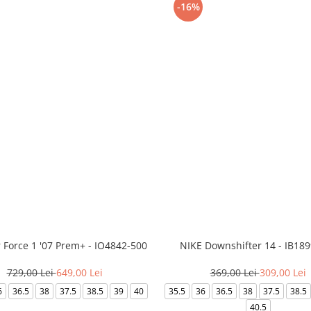
-16%
r Force 1 '07 Prem+ - IO4842-500
NIKE Downshifter 14 - IB18
729,00 Lei
649,00 Lei
369,00 Lei
309,00 Lei
6
36.5
38
37.5
38.5
39
40
35.5
36
36.5
38
37.5
38.5
40.5