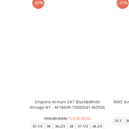
-27%
-11%
Emporio Armani EA7 Black&White
NIKE Ai
Vintage NY - AF18609-7X000541-MZ926
999,00 RON
729,00 RON
35.5
3
35.1/3
36
36.2/3
38
37.1/3
38.2/3