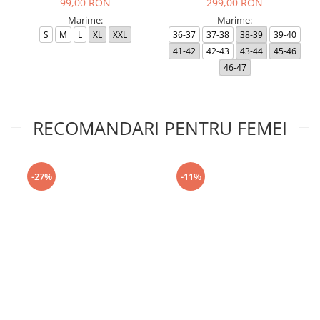
99,00 RON
299,00 RON
Marime:
Marime:
S
M
L
XL
XXL
36-37
37-38
38-39
39-40
41-42
42-43
43-44
45-46
46-47
RECOMANDARI PENTRU FEMEI
-27%
-11%