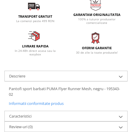
GARANTAM ORIGINALITATEA
TRANSPORT GRATUIT
100% a tuturor produselor
La comenzi peste 499 RON
comercializate
LIVRARE RAPIDA
OFERIM GARANTIE
In 24-48h direct acasa sau la
30 de zile la toate produsele!
easybox
Descriere
Pantofi sport barbati PUMA Flyer Runner Mesh, negru - 195343-
02
Informatii conformitate produs
Caracteristici
Review-uri
(0)