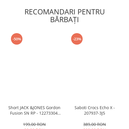
RECOMANDARI PENTRU
BĂRBAŢI
-50%
-23%
Short JACK &JONES Gordon
Saboti Crocs Echo X -
Fusion SN RP - 12273304-
207937-3J5
Black RP
199,00 RON
389,00 RON