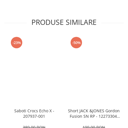
PRODUSE SIMILARE
-23%
-50%
Saboti Crocs Echo X -
Short JACK &JONES Gordon
207937-001
Fusion SN RP - 12273304-
Black RP
389,00 RON
199,00 RON