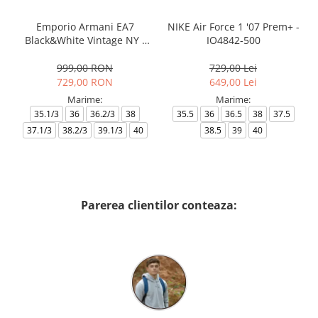
Emporio Armani EA7
NIKE Air Force 1 '07 Prem+ -
Black&White Vintage NY -
IO4842-500
AF18609-7X000541-MZ926
999,00 RON
729,00 Lei
729,00 RON
649,00 Lei
Marime:
Marime:
35.1/3
36
36.2/3
38
35.5
36
36.5
38
37.5
37.1/3
38.2/3
39.1/3
40
38.5
39
40
Parerea clientilor conteaza: