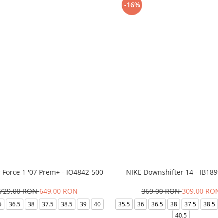
-16%
r Force 1 '07 Prem+ - IO4842-500
NIKE Downshifter 14 - IB18
729,00 RON
649,00 RON
369,00 RON
309,00 RO
6
36.5
38
37.5
38.5
39
40
35.5
36
36.5
38
37.5
38.5
40.5