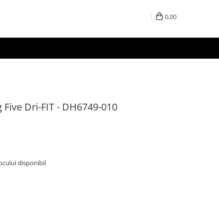
0,00
g Five Dri-FIT - DH6749-010
tocului disponibil