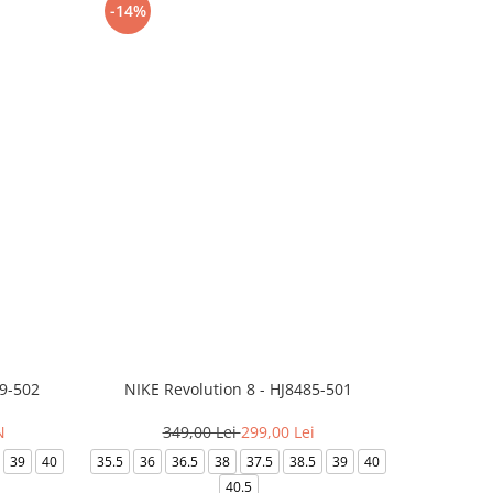
-14%
-24%
99-502
NIKE Revolution 8 - HJ8485-501
Saboti 
N
349,00 Lei
299,00 Lei
32
39
40
35.5
36
36.5
38
37.5
38.5
39
40
36-
40.5