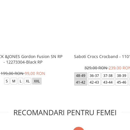
ACK &JONES Gordon Fusion SN RP
Saboti Crocs Crocband - 110
- 12273304-Black RP
329,00 RON
239,00 RO
199,00 RON
99,00 RON
48-49
36-37
37-38
38-39
S
M
L
XL
XXL
41-42
42-43
43-44
45-46
RECOMANDARI PENTRU FEMEI