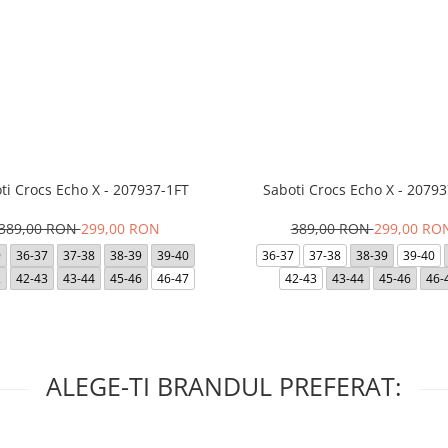
ti Crocs Echo X - 207937-1FT
Saboti Crocs Echo X - 20793
389,00 RON
299,00 RON
389,00 RON
299,00 RO
9
36-37
37-38
38-39
39-40
36-37
37-38
38-39
39-40
2
42-43
43-44
45-46
46-47
42-43
43-44
45-46
46-
ALEGE-TI BRANDUL PREFERAT: