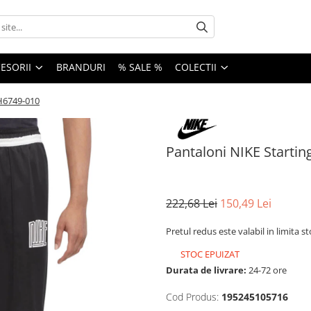
ESORII
BRANDURI
% SALE %
COLECTII
DH6749-010
Pantaloni NIKE Startin
222,68 Lei
150,49 Lei
Pretul redus este valabil in limita s
STOC EPUIZAT
Durata de livrare:
24-72 ore
Cod Produs:
195245105716