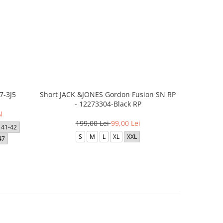
7-3J5
Short JACK &JONES Gordon Fusion SN RP
Short JACK
- 12273304-Black RP
- 12
N
199,00 Lei
99,00 Lei
1
41-42
S
M
L
XL
XXL
47