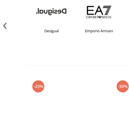
crocs
Desigual
Emporio Armani
-23%
-50%