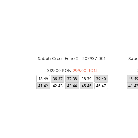
Saboti Crocs Echo X - 207937-001
Sabo
389,00 RON
299,00 RON
48-49
36-37
37-38
38-39
39-40
48-4
41-42
42-43
43-44
45-46
46-47
41-4