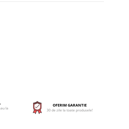
A
OFERIM GARANTIE
sau la
30 de zile la toate produsele!