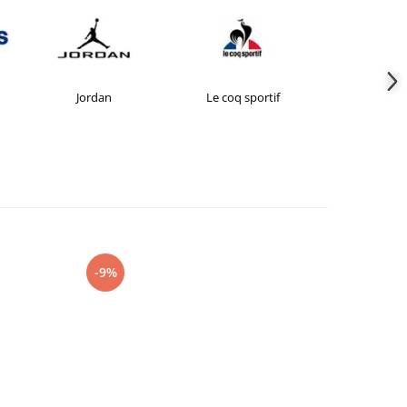
Jordan
Le coq sportif
New Bal
-9%
-27%