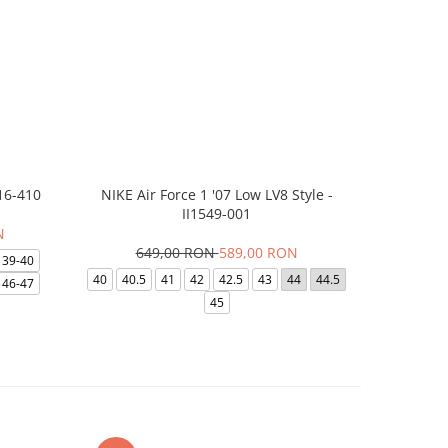
16-410
NIKE Air Force 1 '07 Low LV8 Style -
Saboti Cr
II1549-001
N
649,00 RON
589,00 RON
32
39-40
40
40.5
41
42
42.5
43
44
44.5
48-49
46-47
45