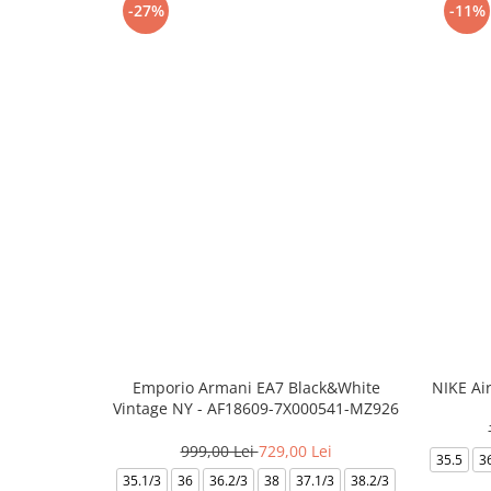
-27%
-11%
Emporio Armani EA7 Black&White
NIKE Ai
Vintage NY - AF18609-7X000541-MZ926
999,00 Lei
729,00 Lei
35.5
3
35.1/3
36
36.2/3
38
37.1/3
38.2/3