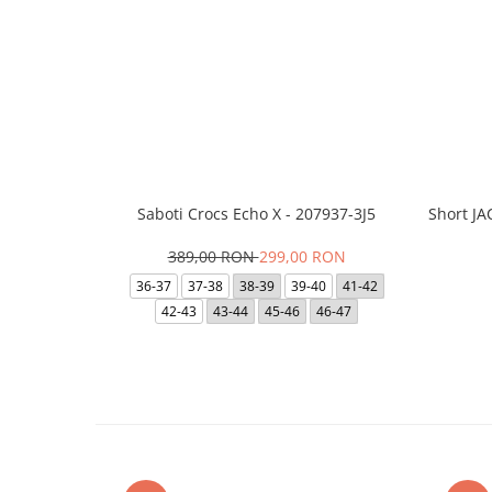
Saboti Crocs Echo X - 207937-3J5
Short J
389,00 RON
299,00 RON
36-37
37-38
38-39
39-40
41-42
42-43
43-44
45-46
46-47