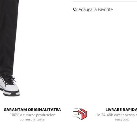
Adauga la Favorite
GARANTAM ORIGINALITATEA
LIVRARE RAPID
100% a tuturor produselor
In 24-48h direct acasa 
comercializate
easybox