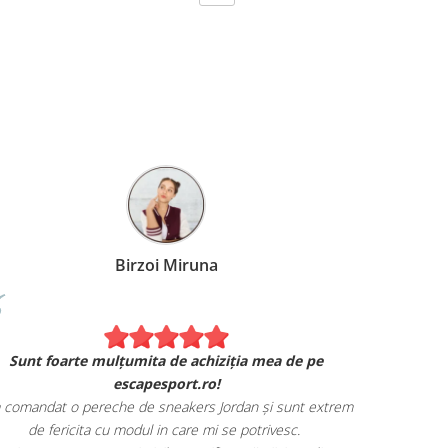
Birzoi Miruna
Experiența 
Sunt foarte mulțumita de achiziția mea de pe
Am comand
escapesport.ro!
mulțumita d
comandat o pereche de sneakers Jordan și sunt extrem
Livrarea
de fericita cu modul in care mi se potrivesc.