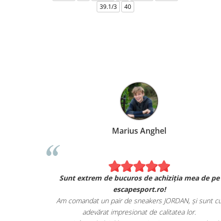
39.1/3
40
Marius Anghel
Sunt extrem de bucuros de achiziția mea de pe
escapesport.ro!
Am comandat un pair de sneakers JORDAN, și sunt c
adevărat impresionat de calitatea lor.