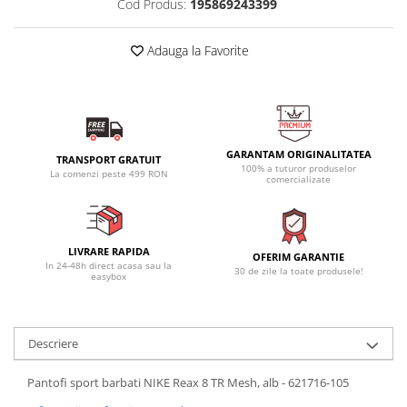
Cod Produs:
195869243399
Adauga la Favorite
GARANTAM ORIGINALITATEA
TRANSPORT GRATUIT
100% a tuturor produselor
La comenzi peste 499 RON
comercializate
LIVRARE RAPIDA
OFERIM GARANTIE
In 24-48h direct acasa sau la
30 de zile la toate produsele!
easybox
Descriere
Pantofi sport barbati NIKE Reax 8 TR Mesh, alb - 621716-105