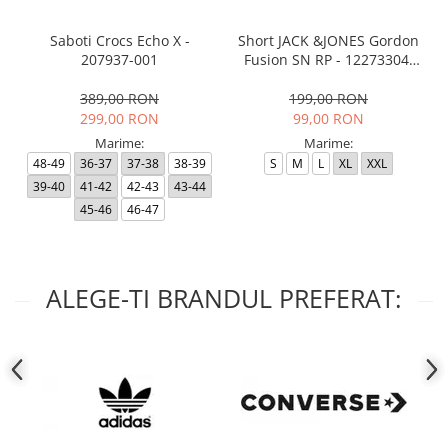
Saboti Crocs Echo X -
Short JACK &JONES Gordon
207937-001
Fusion SN RP - 12273304-
Black RP
389,00 RON
199,00 RON
299,00 RON
99,00 RON
Marime:
Marime:
48-49
36-37
37-38
38-39
S
M
L
XL
XXL
39-40
41-42
42-43
43-44
45-46
46-47
ALEGE-TI BRANDUL PREFERAT: