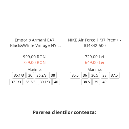
Emporio Armani EA7
NIKE Air Force 1 '07 Prem+ -
Black&White Vintage NY -
IO4842-500
AF18609-7X000541-MZ926
999,00 RON
729,00 Lei
729,00 RON
649,00 Lei
Marime:
Marime:
35.1/3
36
36.2/3
38
35.5
36
36.5
38
37.5
37.1/3
38.2/3
39.1/3
40
38.5
39
40
Parerea clientilor conteaza: