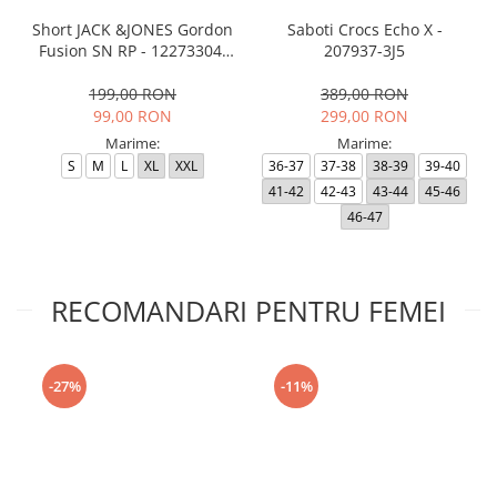
Short JACK &JONES Gordon
Saboti Crocs Echo X -
Fusion SN RP - 12273304-
207937-3J5
Black RP
199,00 RON
389,00 RON
99,00 RON
299,00 RON
Marime:
Marime:
S
M
L
XL
XXL
36-37
37-38
38-39
39-40
41-42
42-43
43-44
45-46
46-47
RECOMANDARI PENTRU FEMEI
-27%
-11%